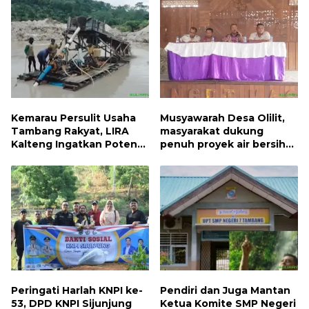
Kemarau Persulit Usaha
Musyawarah Desa Olilit,
Tambang Rakyat, LIRA
masyarakat dukung
Kalteng Ingatkan Potensi
penuh proyek air bersih
Naiknya Tingkat Kesulitan
Oryoin
Hidup
Peringati Harlah KNPI ke-
Pendiri dan Juga Mantan
53, DPD KNPI Sijunjung
Ketua Komite SMP Negeri