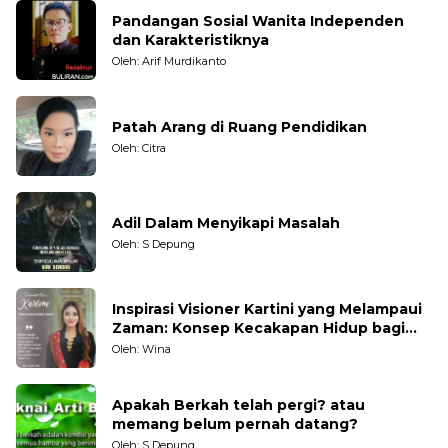
Pandangan Sosial Wanita Independen
dan Karakteristiknya
Oleh: Arif Murdikanto
Patah Arang di Ruang Pendidikan
Oleh: Citra
Adil Dalam Menyikapi Masalah
Oleh: S Depung
Inspirasi Visioner Kartini yang Melampaui
Zaman: Konsep Kecakapan Hidup bagi
Generasi Muda
Oleh: Wina
Apakah Berkah telah pergi? atau
memang belum pernah datang?
Oleh: S Depung