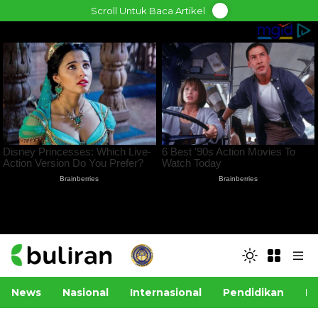
Skip
Scroll Untuk Baca Artikel
to
content
News
Nasional
Internasional
Pendidikan
Po