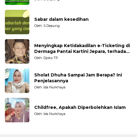
Sabar dalam kesedihan
Oleh: S Depung
Menyingkap Ketidakadilan e-Ticketing di
Dermaga Pantai Kartini Jepara, terhadap
Nelayan Tradisional
Oleh: Djoko TP
Sholat Dhuha Sampai Jam Berapa? Ini
Penjelasannya
Oleh: Ida Nurkhaya
Childfree, Apakah Diperbolehkan Islam
Oleh: Ida Nurkhaya