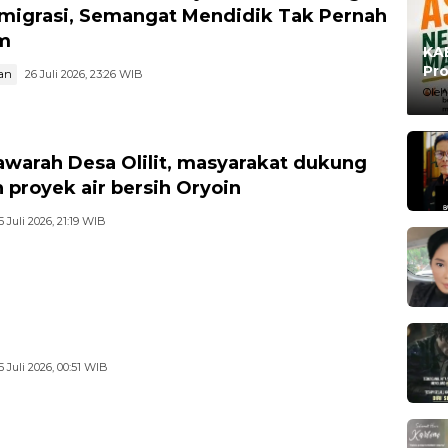
migrasi, Semangat Mendidik Tak Pernah
m
KAB
Pro
an
26 Juli 2026, 23:26 WIB
Ma
Oleh
warah Desa Olilit, masyarakat dukung
 proyek air bersih Oryoin
5 Juli 2026, 21:19 WIB
5 Juli 2026, 00:51 WIB