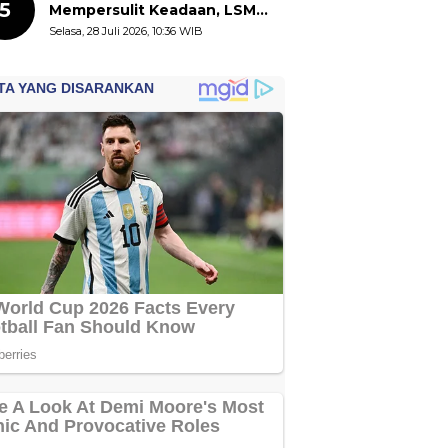
5
Mempersulit Keadaan, LSM
LIRA Kalteng Ingatkan
Selasa, 28 Juli 2026, 10:36 WIB
Naiknya Potensi Kejahatan