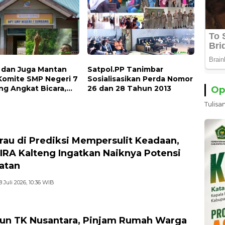
i dan Juga Mantan
Satpol.PP Tanimbar
Komite SMP Negeri 7
Sosialisasikan Perda Nomor
g Angkat Bicara,
26 dan 28 Tahun 2013
Op
Kisahnya !!
Tulisa
au di Prediksi Mempersulit Keadaan,
IRA Kalteng Ingatkan Naiknya Potensi
atan
8 Juli 2026, 10:36 WIB
hun TK Nusantara, Pinjam Rumah Warga