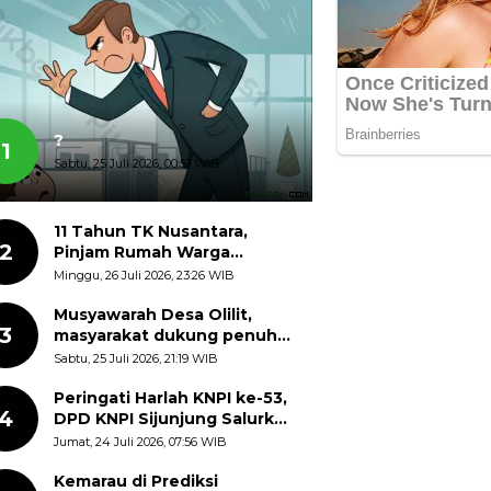
?
1
Sabtu, 25 Juli 2026, 00:51 WIB
11 Tahun TK Nusantara,
2
Pinjam Rumah Warga
Transmigrasi, Semangat
Minggu, 26 Juli 2026, 23:26 WIB
Mendidik Tak Pernah Padam
Musyawarah Desa Olilit,
3
masyarakat dukung penuh
proyek air bersih Oryoin
Sabtu, 25 Juli 2026, 21:19 WIB
Peringati Harlah KNPI ke-53,
4
DPD KNPI Sijunjung Salurkan
2.000 Bibit Ikan dan 50 Bibit
Jumat, 24 Juli 2026, 07:56 WIB
Pohon Petai
Kemarau di Prediksi