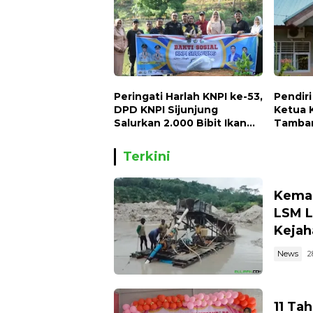
Peringati Harlah KNPI ke-53,
Pendir
DPD KNPI Sijunjung
Ketua 
Salurkan 2.000 Bibit Ikan
Tamban
dan 50 Bibit Pohon Petai
Begini 
Terkini
Kemar
LSM L
Kejah
News
2
11 Ta