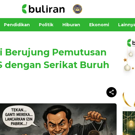
Pendidikan
Politik
Hiburan
Ekonomi
Lainny
i Berujung Pemutusan
S dengan Serikat Buruh