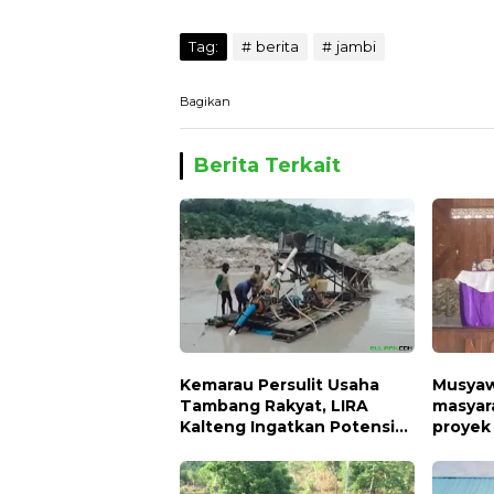
Tag:
berita
jambi
Bagikan
Berita Terkait
Kemarau Persulit Usaha
Musyawa
Tambang Rakyat, LIRA
masyar
Kalteng Ingatkan Potensi
proyek 
Naiknya Tingkat Kesulitan
Hidup