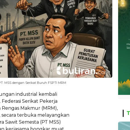
PT. MSS dengan Serikat Buruh FSPTI MRM
ngan industrial kembali
Federasi Serikat Pekerja
ara Rengas Makmur (MRM),
T
 secara terbuka melayangkan
ara Sawit Semesta (PT MSS)
ian kerjasama bongkar muat