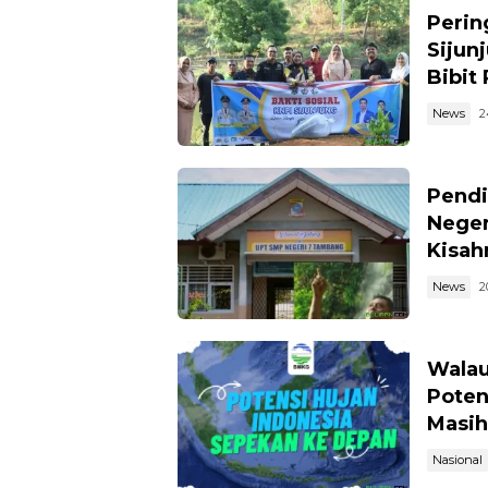
Perin
Sijun
Bibit
News
2
Pendi
Neger
Kisahn
News
2
Walau
Poten
Masih
Nasional