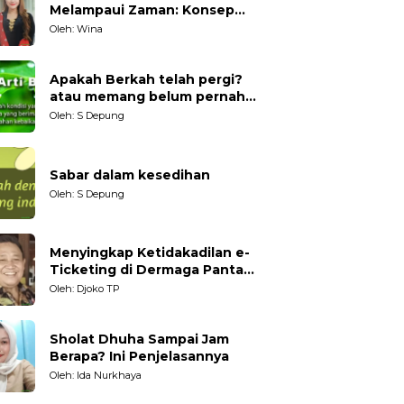
Melampaui Zaman: Konsep
Kecakapan Hidup bagi
Oleh: Wina
Generasi Muda
Apakah Berkah telah pergi?
atau memang belum pernah
datang?
Oleh: S Depung
Sabar dalam kesedihan
Oleh: S Depung
Menyingkap Ketidakadilan e-
Ticketing di Dermaga Pantai
Kartini Jepara, terhadap
Oleh: Djoko TP
Nelayan Tradisional
Sholat Dhuha Sampai Jam
Berapa? Ini Penjelasannya
Oleh: Ida Nurkhaya