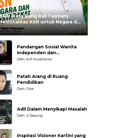
ARI (Kata Bang Rali Tasman) :
fesionalitas ASN untuk Negara dan
syarakat
:
Rali Tasman
Pandangan Sosial Wanita
Independen dan
Karakteristiknya
Oleh: Arif Murdikanto
Patah Arang di Ruang
Pendidikan
Oleh: Citra
Adil Dalam Menyikapi Masalah
Oleh: S Depung
Inspirasi Visioner Kartini yang