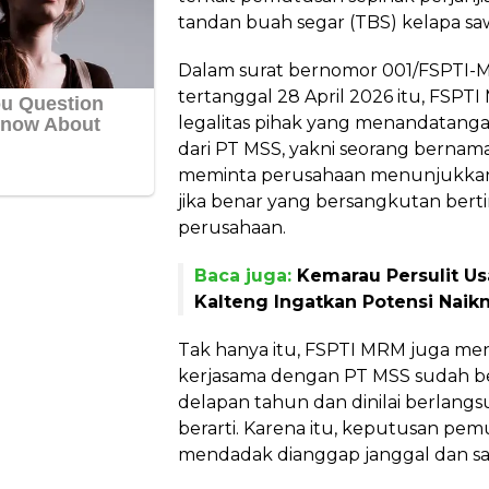
tandan buah segar (TBS) kelapa saw
Dalam surat bernomor 001/FSPTI-
tertanggal 28 April 2026 itu, FS
legalitas pihak yang menandatang
dari PT MSS, yakni seorang bernam
meminta perusahaan menunjukkan
jika benar yang bersangkutan berti
perusahaan.
Baca juga:
Kemarau Persulit U
Kalteng Ingatkan Potensi Naik
Tak hanya itu, FSPTI MRM juga 
kerjasama dengan PT MSS sudah be
delapan tahun dan dinilai berlang
berarti. Karena itu, keputusan pem
mendadak dianggap janggal dan sa