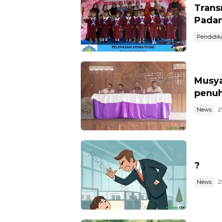
Trans
Pada
Pendidik
Musya
penuh
News
2
?
News
2