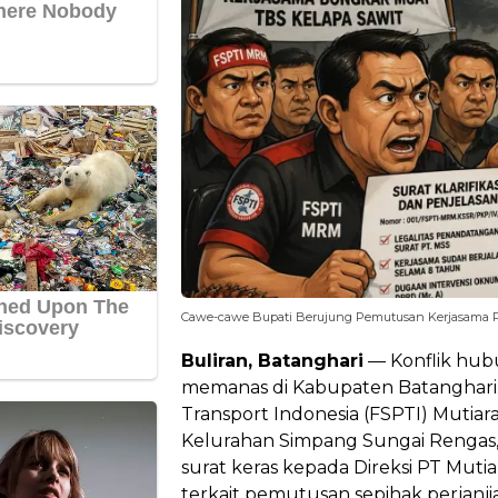
Cawe-cawe Bupati Berujung Pemutusan Kerjasama 
Buliran, Batanghari
— Konflik hubu
memanas di Kabupaten Batanghari. 
Transport Indonesia (FSPTI) Muti
Kelurahan Simpang Sungai Rengas,
surat keras kepada Direksi PT Muti
terkait pemutusan sepihak perjanj