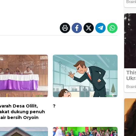
rah Desa Olilit,
?
akat dukung penuh
air bersih Oryoin