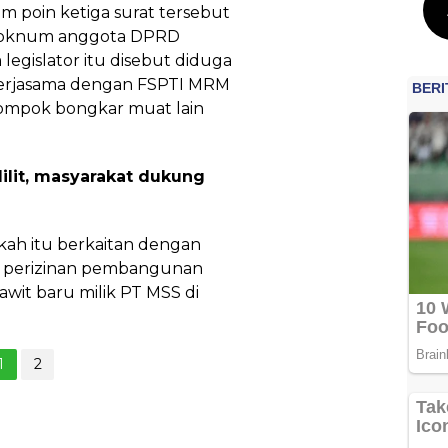
am poin ketiga surat tersebut
i oknum anggota DPRD
 legislator itu disebut diduga
erjasama dengan FSPTI MRM
ompok bongkar muat lain
ilit, masyarakat dukung
h itu berkaitan dengan
s perizinan pembangunan
wit baru milik PT MSS di
1
2