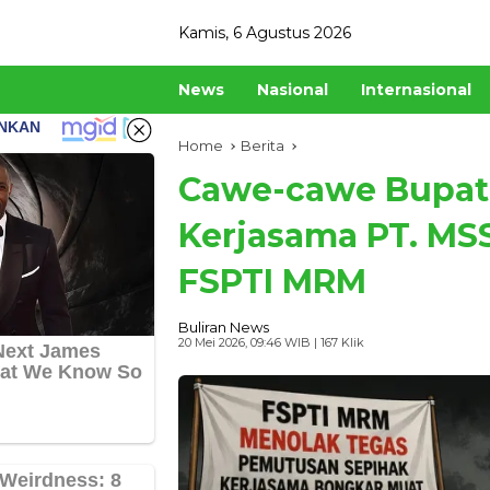
Skip
Kamis, 6 Agustus 2026
to
content
News
Nasional
Internasional
Home
Berita
Cawe-cawe Bupat
Kerjasama PT. MS
FSPTI MRM
Buliran News
20 Mei 2026, 09:46 WIB
| 167 Klik