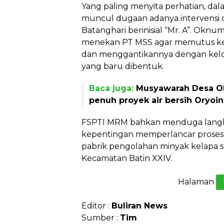
Yang paling menyita perhatian, dal
muncul dugaan adanya intervens
Batanghari berinisial “Mr. A”. Oknum
menekan PT MSS agar memutus k
dan menggantikannya dengan kel
yang baru dibentuk.
Baca juga:
Musyawarah Desa Ol
penuh proyek air bersih Oryoin
FSPTI MRM bahkan menduga langka
kepentingan memperlancar prose
pabrik pengolahan minyak kelapa sa
Kecamatan Batin XXIV.
Halaman
Editor :
Buliran News
Sumber :
Tim