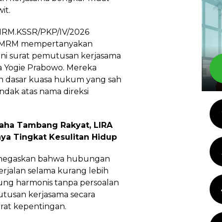
it.
MRM.KSSR/PKP/IV/2026
PTI MRM mempertanyakan
ani surat pemutusan kerjasama
a Yogie Prabowo. Mereka
 dasar kuasa hukum yang sah
ndak atas nama direksi
saha Tambang Rakyat, LIRA
nya Tingkat Kesulitan Hidup
menegaskan bahwa hubungan
rjalan selama kurang lebih
sung harmonis tanpa persoalan
utusan kerjasama secara
rat kepentingan.