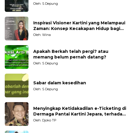
Oleh: S Depung
Inspirasi Visioner Kartini yang Melampaui
Zaman: Konsep Kecakapan Hidup bagi
Generasi Muda
Oleh: Wina
Apakah Berkah telah pergi? atau
memang belum pernah datang?
Oleh: S Depung
Sabar dalam kesedihan
Oleh: S Depung
Menyingkap Ketidakadilan e-Ticketing di
Dermaga Pantai Kartini Jepara, terhadap
Nelayan Tradisional
Oleh: Djoko TP