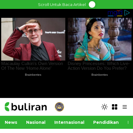
Skip
Scroll Untuk Baca Artikel
to
content
News
Nasional
Internasional
Pendidikan
Po