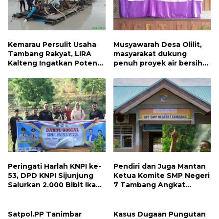
Kemarau Persulit Usaha
Musyawarah Desa Olilit,
Tambang Rakyat, LIRA
masyarakat dukung
Kalteng Ingatkan Potensi
penuh proyek air bersih
Naiknya Tingkat Kesulitan
Oryoin
Hidup
Peringati Harlah KNPI ke-
Pendiri dan Juga Mantan
53, DPD KNPI Sijunjung
Ketua Komite SMP Negeri
Salurkan 2.000 Bibit Ikan
7 Tambang Angkat
dan 50 Bibit Pohon Petai
Bicara, Begini Kisahnya !!
Satpol.PP Tanimbar
Kasus Dugaan Pungutan