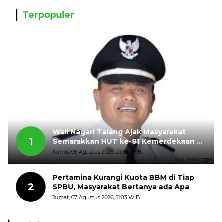
Terpopuler
Wali Nagari Talang Ajak Masyarakat
1
Semarakkan HUT ke-81 Kemerdekaan RI
dengan Mengibarkan Bendera Merah
Kamis, 06 Agustus 2026, 23:56 WIB
Putih
Pertamina Kurangi Kuota BBM di Tiap
2
SPBU, Masyarakat Bertanya ada Apa
Jumat, 07 Agustus 2026, 11:03 WIB