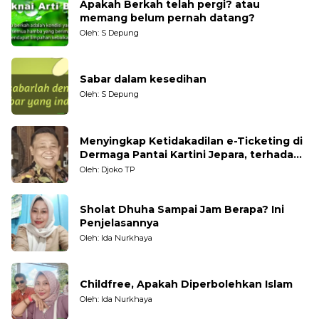
Apakah Berkah telah pergi? atau
memang belum pernah datang?
Oleh: S Depung
Sabar dalam kesedihan
Oleh: S Depung
Menyingkap Ketidakadilan e-Ticketing di
Dermaga Pantai Kartini Jepara, terhadap
Nelayan Tradisional
Oleh: Djoko TP
Sholat Dhuha Sampai Jam Berapa? Ini
Penjelasannya
Oleh: Ida Nurkhaya
Childfree, Apakah Diperbolehkan Islam
Oleh: Ida Nurkhaya