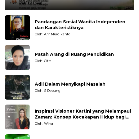
Oleh:
Rali Tasman
Pandangan Sosial Wanita Independen
dan Karakteristiknya
Oleh: Arif Murdikanto
Patah Arang di Ruang Pendidikan
Oleh: Citra
Adil Dalam Menyikapi Masalah
Oleh: S Depung
Inspirasi Visioner Kartini yang Melampaui
Zaman: Konsep Kecakapan Hidup bagi
Generasi Muda
Oleh: Wina