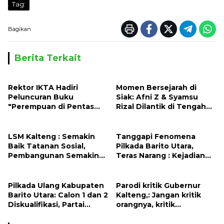
Tag:
Bagikan
Berita Terkait
Rektor IKTA Hadiri
Momen Bersejarah di
Peluncuran Buku
Siak: Afni Z & Syamsu
"Perempuan di Pentas
Rizal Dilantik di Tengah
Politik" karya Anggota
Lautan Warga
DPR RI Dr. Hj. Karmila Sari
LSM Kalteng : Semakin
Tanggapi Fenomena
Baik Tatanan Sosial,
Pilkada Barito Utara,
Pembangunan Semakin
Teras Narang : Kejadian
Mudah dan Murah.
Memalukan bagi
Kalimantan Tengah
Pilkada Ulang Kabupaten
Parodi kritik Gubernur
Barito Utara: Calon 1 dan 2
Kalteng,: Jangan kritik
Diskualifikasi, Partai
orangnya, kritik
Politik Ajukan Cabup dan
kinerjanya.
Cawabup Baru.