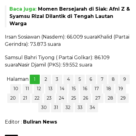
Baca juga:
Momen Bersejarah di Siak: Afni Z &
Syamsu Rizal Dilantik di Tengah Lautan
Warga
Irsan Sosiawan (Nasdem): 66.009 suaraKhalid (Partai
Gerindra): 73.873 suara
Samsul Bahri Tiyong ( Partai Golkar): 86.109
suaraNasir Djamil (PKS): 59.552 suara
Halaman
1
2
3
4
5
6
7
8
9
10
11
12
13
14
15
16
17
18
19
20
21
22
23
24
25
26
27
28
29
30
31
32
33
34
Editor :
Buliran News