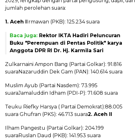
2029, lengkap dengan partai pengusung, dapil, dan
jumlah perolehan suara:
1. Aceh I
Irmawan (PKB): 125.234 suara
Baca juga:
Rektor IKTA Hadiri Peluncuran
Buku "Perempuan di Pentas Politik" karya
Anggota DPR RI Dr. Hj. Karmila Sari
Zulkarnaini Ampon Bang (Partai Golkar): 91.816
suaraNazaruddin Dek Gam (PAN): 140.614 suara
Muslim Ayub (Partai Nasdem): 73.995
suaraJamaluddin Idham (PDI-P): 71.608 suara
Teuku Riefky Harsya ( Partai Demokrat):88.005
suara Ghufran (PKS): 46.713 suara
2. Aceh II
Ilham Pangestu (Partai Golkar): 204.199
suaraRuslan Daud (PKB): 141.953 suara