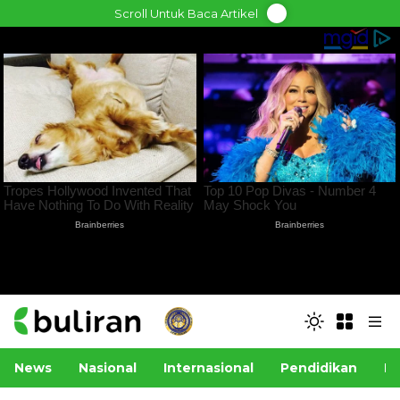
Skip
Scroll Untuk Baca Artikel
to
content
News
Nasional
Internasional
Pendidikan
Po