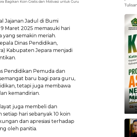
ora Bagikan Koin Gratis dan Motivasi untuk Guru
Tulisa
l Jajanan Jadul di Bumi
9 Maret 2025 memasuki hari
yang semakin meriah.
Kepala Dinas Pendidikan,
ra) Kabupaten Jepara menjadi
ntikan.
nas Pendidikan Pemuda dan
semangat baru bagi para guru,
idikan, tetapi juga membawa
 dan kemandirian.
KAB
Pro
Ma
dayat juga membeli dan
Oleh
 setiap hari sebanyak 10 koin
ukungan dan apresiasi terhadap
ng oleh panitia.