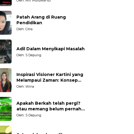
Oleh: Arif Murdikanto
Patah Arang di Ruang
Pendidikan
Oleh: Citra
Adil Dalam Menyikapi Masalah
Oleh: S Depung
Inspirasi Visioner Kartini yang
Melampaui Zaman: Konsep
Kecakapan Hidup bagi
Oleh: Wina
Generasi Muda
Apakah Berkah telah pergi?
atau memang belum pernah
datang?
Oleh: S Depung