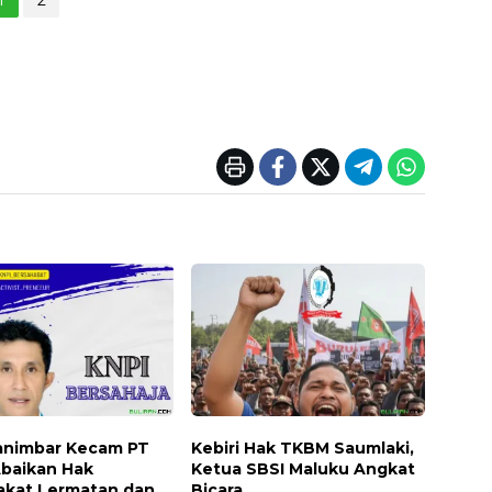
animbar Kecam PT
Kebiri Hak TKBM Saumlaki,
Abaikan Hak
Ketua SBSI Maluku Angkat
akat Lermatan dan
Bicara