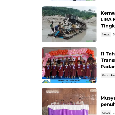
Kemar
LIRA 
Tingk
News
2
11 Ta
Trans
Pada
Pendidik
Musya
penuh
News
2