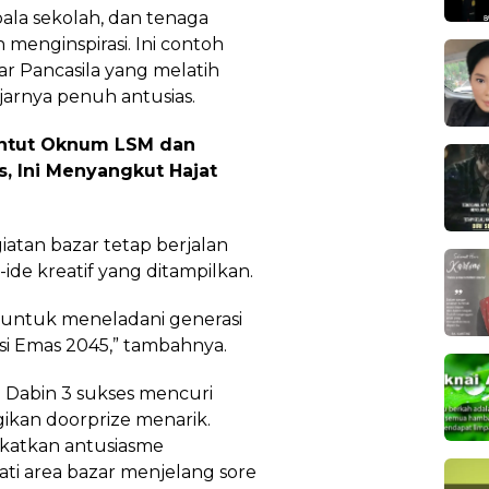
ala sekolah, dan tenaga
enginspirasi. Ini contoh
jar Pancasila yang melatih
jarnya penuh antusias.
untut Oknum LSM dan
s, Ini Menyangkut Hajat
atan bazar tetap berjalan
-ide kreatif yang ditampilkan.
i untuk meneladani generasi
i Emas 2045,” tambahnya.
 Dabin 3 sukses mencuri
kan doorprize menarik.
gkatkan antusiasme
i area bazar menjelang sore