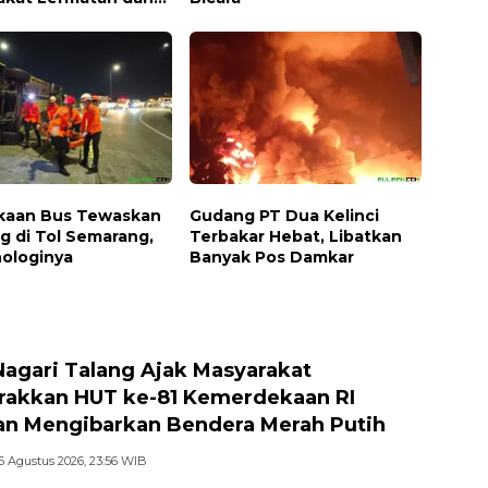
an Hukum Adat
kaan Bus Tewaskan
Gudang PT Dua Kelinci
g di Tol Semarang,
Terbakar Hebat, Libatkan
nologinya
Banyak Pos Damkar
Nagari Talang Ajak Masyarakat
akkan HUT ke-81 Kemerdekaan RI
n Mengibarkan Bendera Merah Putih
6 Agustus 2026, 23:56 WIB