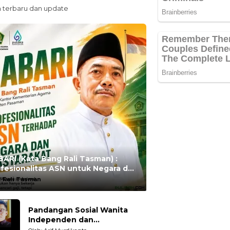
n terbaru dan update
ARI (Kata Bang Rali Tasman) :
fesionalitas ASN untuk Negara dan
syarakat
:
Rali Tasman
Pandangan Sosial Wanita
Independen dan
Karakteristiknya