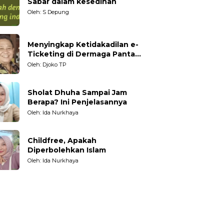
Sabar dalam kesedihan
Oleh: S Depung
Menyingkap Ketidakadilan e-
Ticketing di Dermaga Pantai
Kartini Jepara, terhadap
Oleh: Djoko TP
Nelayan Tradisional
Sholat Dhuha Sampai Jam
Berapa? Ini Penjelasannya
Oleh: Ida Nurkhaya
Childfree, Apakah
Diperbolehkan Islam
Oleh: Ida Nurkhaya