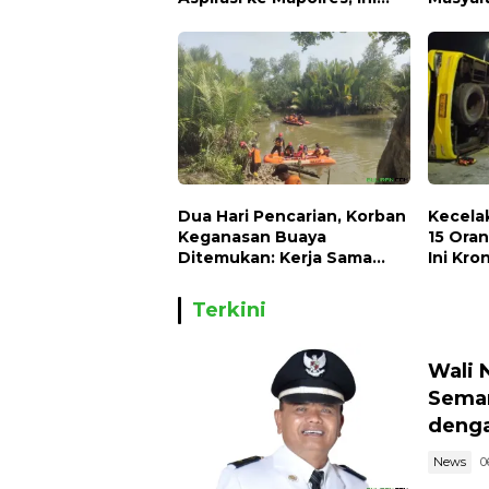
Menyangkut Hajat Hidup
Lecehk
Masyarakat Banyak
Dua Hari Pencarian, Korban
Kecela
Keganasan Buaya
15 Oran
Ditemukan: Kerja Sama
Ini Kro
Gabungan Tim SAR dan
Masyarakat Buahkan Hasil
Terkini
Wali 
Semar
denga
News
0