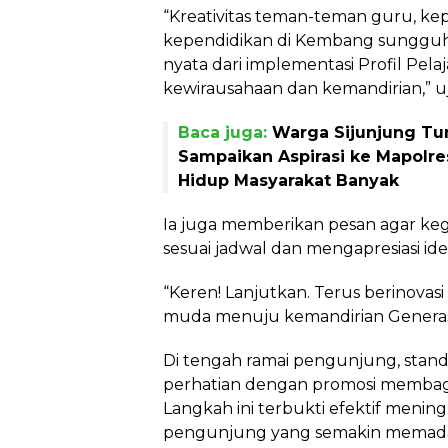
“Kreativitas teman-teman guru, kep
kependidikan di Kembang sungguh m
nyata dari implementasi Profil Pela
kewirausahaan dan kemandirian,” u
Baca juga:
Warga Sijunjung T
Sampaikan Aspirasi ke Mapolre
Hidup Masyarakat Banyak
Ia juga memberikan pesan agar kegi
sesuai jadwal dan mengapresiasi ide
“Keren! Lanjutkan. Terus berinovas
muda menuju kemandirian Generas
Di tengah ramai pengunjung, stand
perhatian dengan promosi membagi
Langkah ini terbukti efektif menin
pengunjung yang semakin memadat