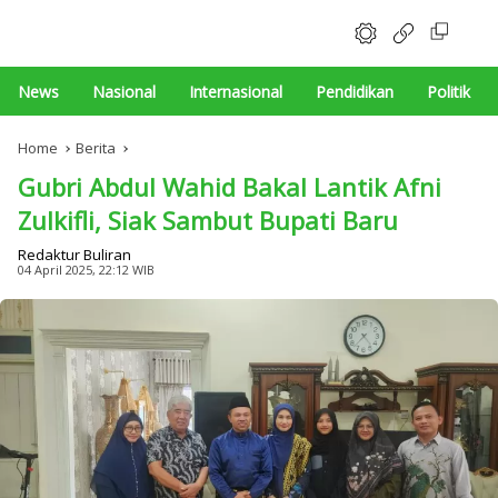
News
Nasional
Internasional
Pendidikan
Politik
Home
Berita
Gubri Abdul Wahid Bakal Lantik Afni
Zulkifli, Siak Sambut Bupati Baru
Redaktur Buliran
04 April 2025, 22:12 WIB