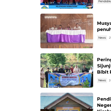
Pendidik
Musya
penuh
News
2
Perin
Sijun
Bibit
News
2
Pendi
Neger