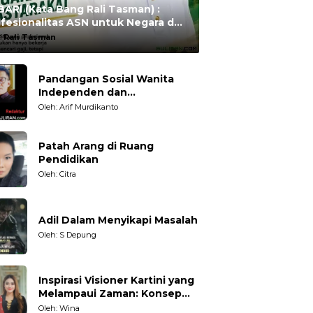
ARI (Kata Bang Rali Tasman) :
fesionalitas ASN untuk Negara dan
syarakat
:
Rali Tasman
Pandangan Sosial Wanita
Independen dan
Karakteristiknya
Oleh: Arif Murdikanto
Patah Arang di Ruang
Pendidikan
Oleh: Citra
Adil Dalam Menyikapi Masalah
Oleh: S Depung
Inspirasi Visioner Kartini yang
Melampaui Zaman: Konsep
Kecakapan Hidup bagi
Oleh: Wina