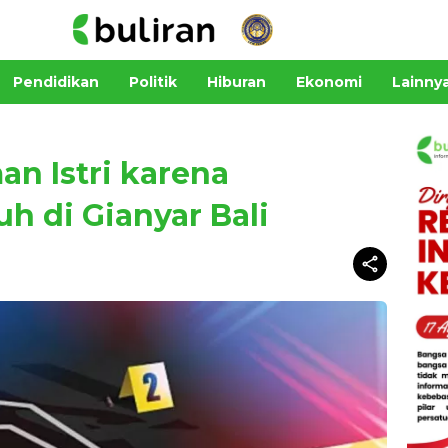
Pendidikan
Politik
Hiburan
Ekonomi
Lainny
n Istri karena
h di Gianyar Bali