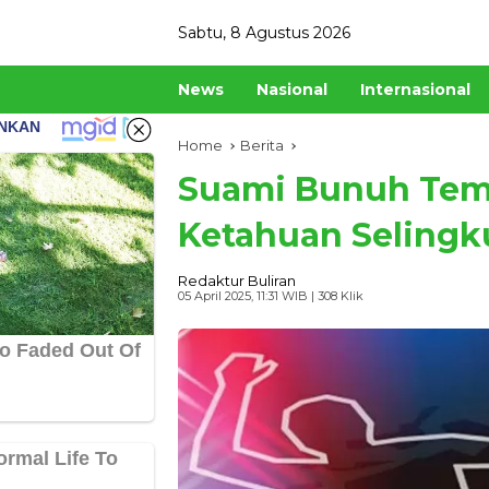
Skip
Sabtu, 8 Agustus 2026
to
content
News
Nasional
Internasional
Home
Berita
Suami Bunuh Tema
Ketahuan Selingku
Redaktur Buliran
05 April 2025, 11:31 WIB
| 308 Klik