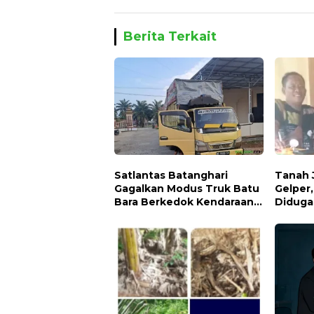
Berita Terkait
Satlantas Batanghari
Tanah 
Gagalkan Modus Truk Batu
Gelper
Bara Berkedok Kendaraan
Diduga 
Ekspedisi, Celah
Pengawasan Diduga
Dimanfaatkan Oknum