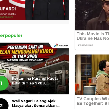
erpopuler
Pertamina Kurangi Kuota
1
BBM di Tiap SPBU,
Masyarakat Bertanya ada
Jumat, 07 Agustus 2026, 11:03 WIB
Apa
Wali Nagari Talang Ajak
2
Masyarakat Semarakkan