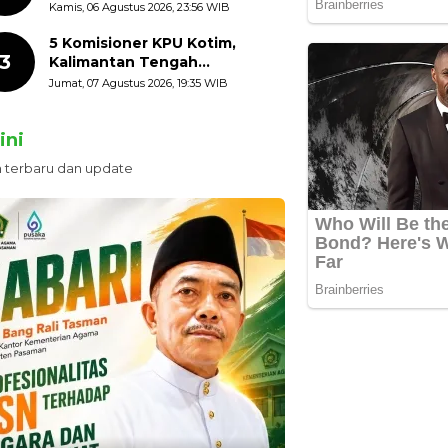
HUT ke-81 Kemerdekaan RI
Kamis, 06 Agustus 2026, 23:56 WIB
dengan Mengibarkan
Bendera Merah Putih
5 Komisioner KPU Kotim,
3
Kalimantan Tengah
Ditetapkan Tersangka,
Jumat, 07 Agustus 2026, 19:35 WIB
Kerugian Negara ditaksir 10
Milyard
ini
n terbaru dan update