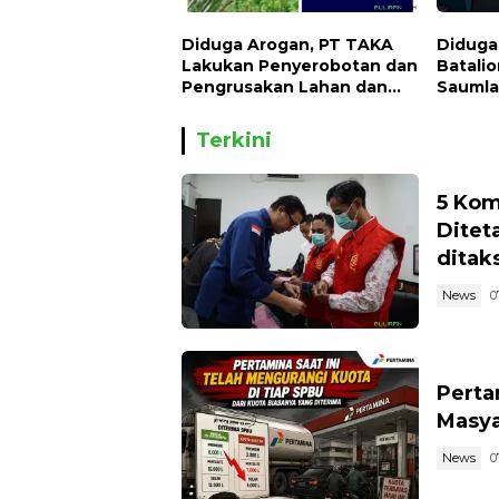
Diduga Arogan, PT TAKA
Diduga
Lakukan Penyerobotan dan
Batali
Pengrusakan Lahan dan
Saumla
Tanaman Milik Warga
Pemre
Lermatan
Terkini
5 Kom
Ditet
ditaks
News
0
Perta
Masya
News
0