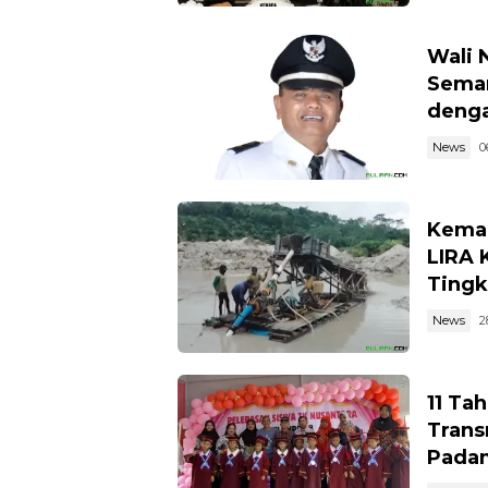
Wali 
Semar
denga
News
0
Kemar
LIRA 
Tingk
News
2
11 Ta
Trans
Pada