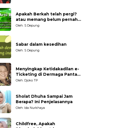
Generasi Muda
Apakah Berkah telah pergi?
atau memang belum pernah
datang?
Oleh: S Depung
Sabar dalam kesedihan
Oleh: S Depung
Menyingkap Ketidakadilan e-
Ticketing di Dermaga Pantai
Kartini Jepara, terhadap
Oleh: Djoko TP
Nelayan Tradisional
Sholat Dhuha Sampai Jam
Berapa? Ini Penjelasannya
Oleh: Ida Nurkhaya
Childfree, Apakah