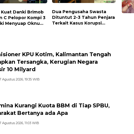
Dua Pengusaha Swasta
 Kuat Danki Brimob
Dituntut 2-3 Tahun Penjara
on C Pelopor Kompi 3
Terkait Kasus Korupsi
ki Menyuap Oknum
Hutan
d
isioner KPU Kotim, Kalimantan Tengah
apkan Tersangka, Kerugian Negara
ir 10 Milyard
7 Agustus 2026, 19:35 WIB
mina Kurangi Kuota BBM di Tiap SPBU,
rakat Bertanya ada Apa
7 Agustus 2026, 11:03 WIB