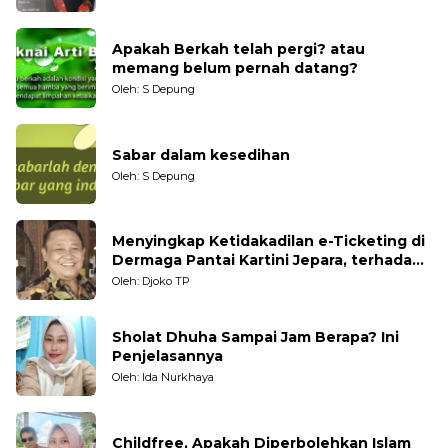
Apakah Berkah telah pergi? atau
memang belum pernah datang?
Oleh: S Depung
Sabar dalam kesedihan
Oleh: S Depung
Menyingkap Ketidakadilan e-Ticketing di
Dermaga Pantai Kartini Jepara, terhadap
Nelayan Tradisional
Oleh: Djoko TP
Sholat Dhuha Sampai Jam Berapa? Ini
Penjelasannya
Oleh: Ida Nurkhaya
Childfree, Apakah Diperbolehkan Islam