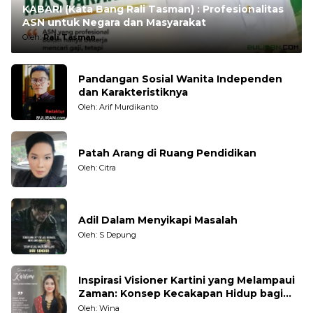
KABARI (Kata Bang Rali Tasman) : Profesionalitas
ASN untuk Negara dan Masyarakat
Oleh:
Rali Tasman
Pandangan Sosial Wanita Independen
dan Karakteristiknya
Oleh: Arif Murdikanto
Patah Arang di Ruang Pendidikan
Oleh: Citra
Adil Dalam Menyikapi Masalah
Oleh: S Depung
Inspirasi Visioner Kartini yang Melampaui
Zaman: Konsep Kecakapan Hidup bagi
Generasi Muda
Oleh: Wina