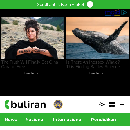
Skip
Scroll Untuk Baca Artikel
to
content
News
Nasional
Internasional
Pendidikan
Po