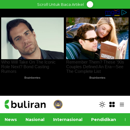
Skip
Scroll Untuk Baca Artikel
to
content
News
Nasional
Internasional
Pendidikan
Po