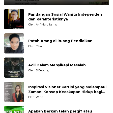
Pandangan Sosial Wanita Independen
dan Karakteristiknya
Oleh: Arif Murdikanto
Patah Arang di Ruang Pendidikan
Oleh: Citra
Adil Dalam Menyikapi Masalah
Oleh: S Depung
Inspirasi Visioner Kartini yang Melampaui
Zaman: Konsep Kecakapan Hidup bagi
Generasi Muda
Oleh: Wina
Apakah Berkah telah pergi? atau