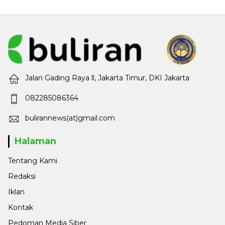
Jalan Gading Raya ll, Jakarta Timur, DKI Jakarta
082285086364
bulirannews(at)gmail.com
Halaman
Tentang Kami
Redaksi
Iklan
Kontak
Pedoman Media Siber