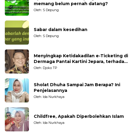
memang belum pernah datang?
Oleh: S Depung
Sabar dalam kesedihan
Oleh: S Depung
Menyingkap Ketidakadilan e-Ticketing di
Dermaga Pantai Kartini Jepara, terhadap
Nelayan Tradisional
Oleh: Djoko TP
Sholat Dhuha Sampai Jam Berapa? Ini
Penjelasannya
Oleh: Ida Nurkhaya
Childfree, Apakah Diperbolehkan Islam
Oleh: Ida Nurkhaya