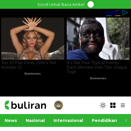
Skip
Scroll Untuk Baca Artikel
to
content
News
Nasional
Internasional
Pendidikan
Po