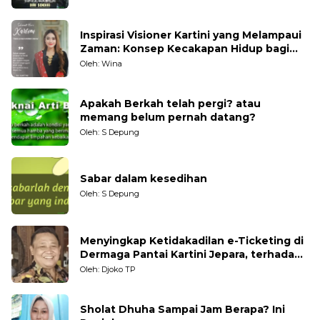
Inspirasi Visioner Kartini yang Melampaui
Zaman: Konsep Kecakapan Hidup bagi
Generasi Muda
Oleh: Wina
Apakah Berkah telah pergi? atau
memang belum pernah datang?
Oleh: S Depung
Sabar dalam kesedihan
Oleh: S Depung
Menyingkap Ketidakadilan e-Ticketing di
Dermaga Pantai Kartini Jepara, terhadap
Nelayan Tradisional
Oleh: Djoko TP
Sholat Dhuha Sampai Jam Berapa? Ini