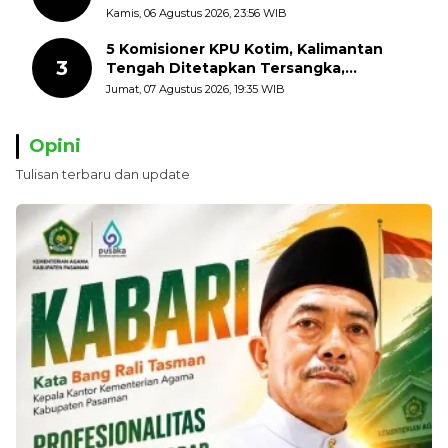
dengan Mengibarkan Bendera Merah
Kamis, 06 Agustus 2026, 23:56 WIB
Putih
5 Komisioner KPU Kotim, Kalimantan
3
Tengah Ditetapkan Tersangka,
Kerugian Negara ditaksir 10 Milyard
Jumat, 07 Agustus 2026, 19:35 WIB
Opini
Tulisan terbaru dan update