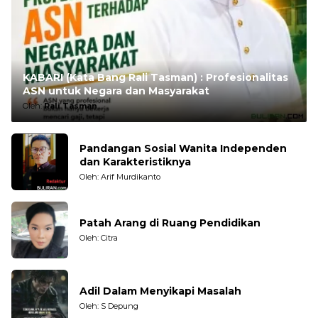
KABARI (Kata Bang Rali Tasman) : Profesionalitas
ASN untuk Negara dan Masyarakat
Oleh:
Rali Tasman
Pandangan Sosial Wanita Independen
dan Karakteristiknya
Oleh: Arif Murdikanto
Patah Arang di Ruang Pendidikan
Oleh: Citra
Adil Dalam Menyikapi Masalah
Oleh: S Depung