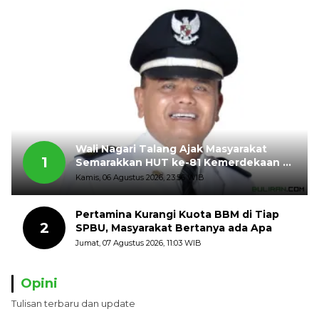
Wali Nagari Talang Ajak Masyarakat
1
Semarakkan HUT ke-81 Kemerdekaan RI
dengan Mengibarkan Bendera Merah
Kamis, 06 Agustus 2026, 23:56 WIB
Putih
Pertamina Kurangi Kuota BBM di Tiap
2
SPBU, Masyarakat Bertanya ada Apa
Jumat, 07 Agustus 2026, 11:03 WIB
Opini
Tulisan terbaru dan update