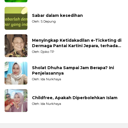
Sabar dalam kesedihan
Oleh: S Depung
Menyingkap Ketidakadilan e-Ticketing di
Dermaga Pantai Kartini Jepara, terhadap
Nelayan Tradisional
Oleh: Djoko TP
Sholat Dhuha Sampai Jam Berapa? Ini
Penjelasannya
Oleh: Ida Nurkhaya
Childfree, Apakah Diperbolehkan Islam
Oleh: Ida Nurkhaya