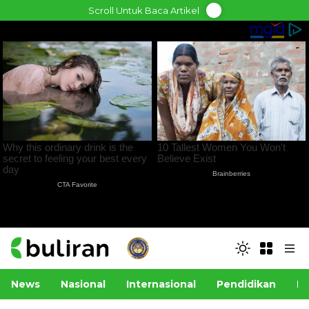
Skip
Scroll Untuk Baca Artikel
to
content
News
Nasional
Internasional
Pendidikan
Po