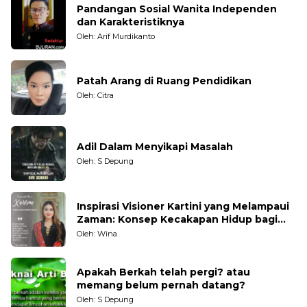
Pandangan Sosial Wanita Independen
dan Karakteristiknya
Oleh: Arif Murdikanto
Patah Arang di Ruang Pendidikan
Oleh: Citra
Adil Dalam Menyikapi Masalah
Oleh: S Depung
Inspirasi Visioner Kartini yang Melampaui
Zaman: Konsep Kecakapan Hidup bagi
Generasi Muda
Oleh: Wina
Apakah Berkah telah pergi? atau
memang belum pernah datang?
Oleh: S Depung