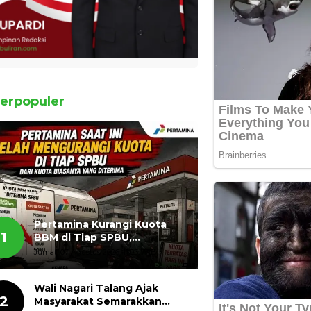
erpopuler
Pertamina Kurangi Kuota
1
BBM di Tiap SPBU,
Masyarakat Bertanya ada
Jumat, 07 Agustus 2026, 11:03 WIB
Apa
Wali Nagari Talang Ajak
2
Masyarakat Semarakkan