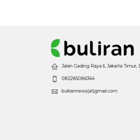
Jalan Gading Raya ll, Jakarta Timur,
082285086364
bulirannews(at)gmail.com