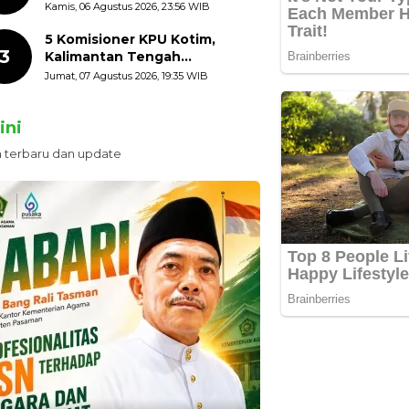
HUT ke-81 Kemerdekaan RI
Kamis, 06 Agustus 2026, 23:56 WIB
dengan Mengibarkan
Bendera Merah Putih
5 Komisioner KPU Kotim,
3
Kalimantan Tengah
Ditetapkan Tersangka,
Jumat, 07 Agustus 2026, 19:35 WIB
Kerugian Negara ditaksir 10
Milyard
ini
n terbaru dan update