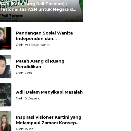
ARI (Kata Bang Rali Tasman) :
fesionalitas ASN untuk Negara dan
syarakat
:
Rali Tasman
Pandangan Sosial Wanita
Independen dan
Karakteristiknya
Oleh: Arif Murdikanto
Patah Arang di Ruang
Pendidikan
Oleh: Citra
Adil Dalam Menyikapi Masalah
Oleh: S Depung
Inspirasi Visioner Kartini yang
Melampaui Zaman: Konsep
Kecakapan Hidup bagi
Oleh: Wina