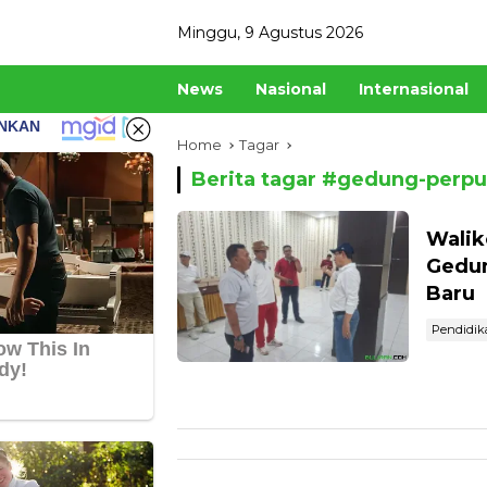
Skip
Minggu, 9 Agustus 2026
to
content
News
Nasional
Internasional
Home
Tagar
Berita tagar #
gedung-perpu
Walik
Gedu
Baru
Pendidik