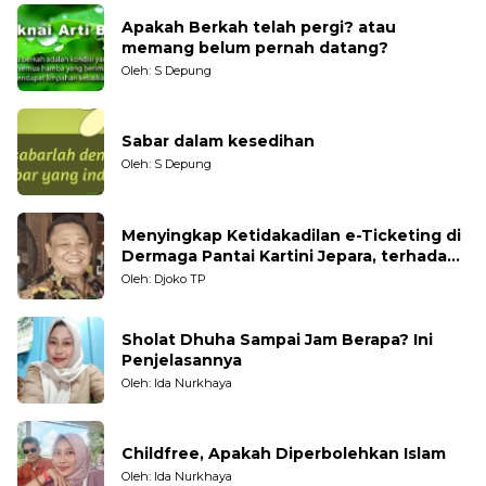
Apakah Berkah telah pergi? atau
memang belum pernah datang?
Oleh: S Depung
Sabar dalam kesedihan
Oleh: S Depung
Menyingkap Ketidakadilan e-Ticketing di
Dermaga Pantai Kartini Jepara, terhadap
Nelayan Tradisional
Oleh: Djoko TP
Sholat Dhuha Sampai Jam Berapa? Ini
Penjelasannya
Oleh: Ida Nurkhaya
Childfree, Apakah Diperbolehkan Islam
Oleh: Ida Nurkhaya