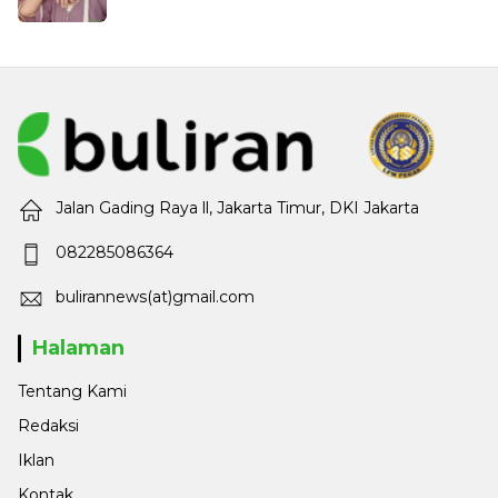
Jalan Gading Raya ll, Jakarta Timur, DKI Jakarta
082285086364
bulirannews(at)gmail.com
Halaman
Tentang Kami
Redaksi
Iklan
Kontak