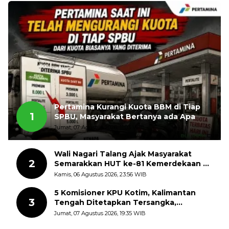
Pertamina Kurangi Kuota BBM di Tiap
1
SPBU, Masyarakat Bertanya ada Apa
Jumat, 07 Agustus 2026, 11:03 WIB
Wali Nagari Talang Ajak Masyarakat
2
Semarakkan HUT ke-81 Kemerdekaan RI
dengan Mengibarkan Bendera Merah
Kamis, 06 Agustus 2026, 23:56 WIB
Putih
5 Komisioner KPU Kotim, Kalimantan
3
Tengah Ditetapkan Tersangka,
Kerugian Negara ditaksir 10 Milyard
Jumat, 07 Agustus 2026, 19:35 WIB