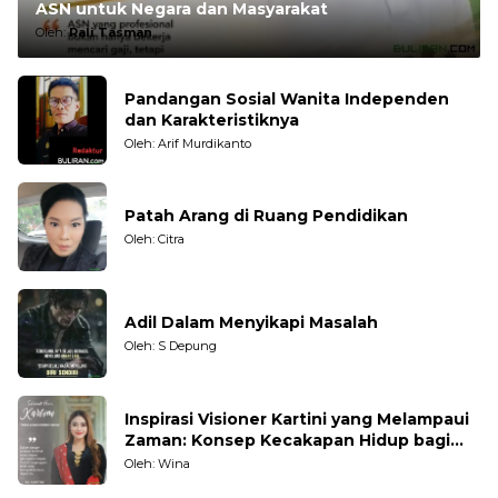
ASN untuk Negara dan Masyarakat
Oleh:
Rali Tasman
Pandangan Sosial Wanita Independen
dan Karakteristiknya
Oleh: Arif Murdikanto
Patah Arang di Ruang Pendidikan
Oleh: Citra
Adil Dalam Menyikapi Masalah
Oleh: S Depung
Inspirasi Visioner Kartini yang Melampaui
Zaman: Konsep Kecakapan Hidup bagi
Generasi Muda
Oleh: Wina