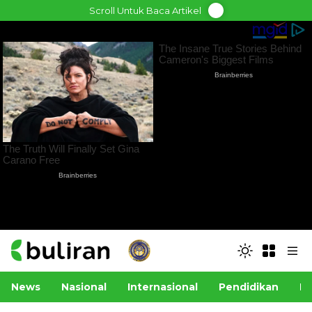
Skip
Scroll Untuk Baca Artikel
to
content
News
Nasional
Internasional
Pendidikan
Po