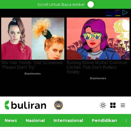
Skip
Scroll Untuk Baca Artikel
to
content
News
Nasional
Internasional
Pendidikan
Po