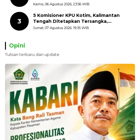
dengan Mengibarkan Bendera Merah
Kamis, 06 Agustus 2026, 23:56 WIB
Putih
5 Komisioner KPU Kotim, Kalimantan
3
Tengah Ditetapkan Tersangka,
Kerugian Negara ditaksir 10 Milyard
Jumat, 07 Agustus 2026, 19:35 WIB
Opini
Tulisan terbaru dan update