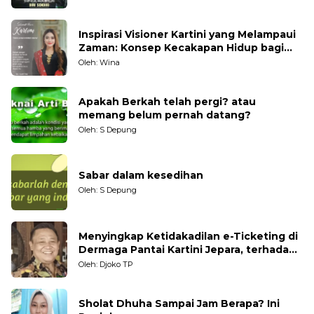
Inspirasi Visioner Kartini yang Melampaui
Zaman: Konsep Kecakapan Hidup bagi
Generasi Muda
Oleh: Wina
Apakah Berkah telah pergi? atau
memang belum pernah datang?
Oleh: S Depung
Sabar dalam kesedihan
Oleh: S Depung
Menyingkap Ketidakadilan e-Ticketing di
Dermaga Pantai Kartini Jepara, terhadap
Nelayan Tradisional
Oleh: Djoko TP
Sholat Dhuha Sampai Jam Berapa? Ini