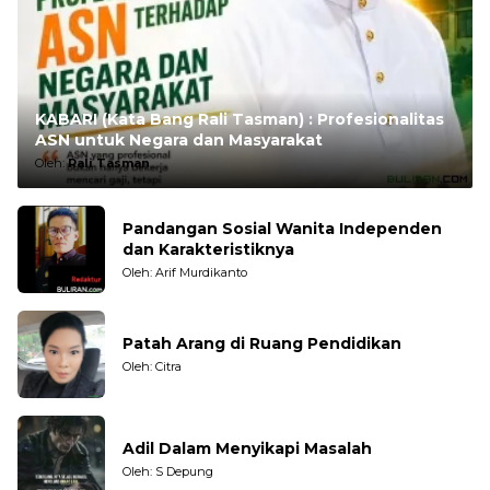
KABARI (Kata Bang Rali Tasman) : Profesionalitas
ASN untuk Negara dan Masyarakat
Oleh:
Rali Tasman
Pandangan Sosial Wanita Independen
dan Karakteristiknya
Oleh: Arif Murdikanto
Patah Arang di Ruang Pendidikan
Oleh: Citra
Adil Dalam Menyikapi Masalah
Oleh: S Depung