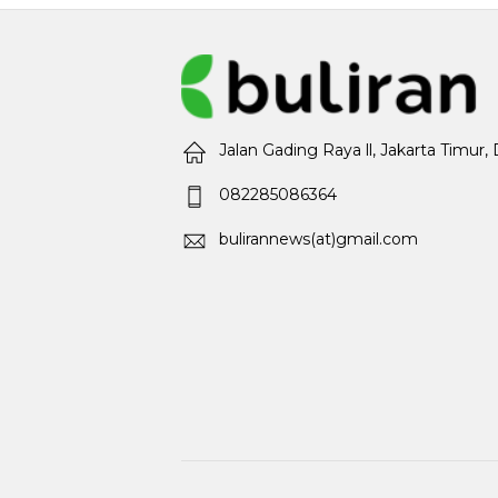
Jalan Gading Raya ll, Jakarta Timur,
082285086364
bulirannews(at)gmail.com