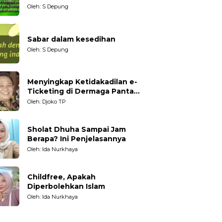
datang?
Oleh: S Depung
Sabar dalam kesedihan
Oleh: S Depung
Menyingkap Ketidakadilan e-
Ticketing di Dermaga Pantai
Kartini Jepara, terhadap
Oleh: Djoko TP
Nelayan Tradisional
Sholat Dhuha Sampai Jam
Berapa? Ini Penjelasannya
Oleh: Ida Nurkhaya
Childfree, Apakah
Diperbolehkan Islam
Oleh: Ida Nurkhaya