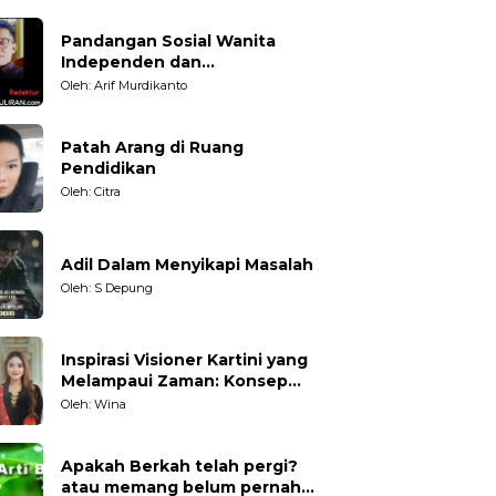
Pandangan Sosial Wanita
Independen dan
Karakteristiknya
Oleh: Arif Murdikanto
Patah Arang di Ruang
Pendidikan
Oleh: Citra
Adil Dalam Menyikapi Masalah
Oleh: S Depung
Inspirasi Visioner Kartini yang
Melampaui Zaman: Konsep
Kecakapan Hidup bagi
Oleh: Wina
Generasi Muda
Apakah Berkah telah pergi?
atau memang belum pernah