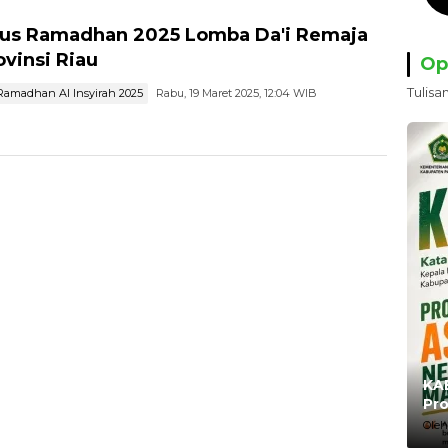
s Ramadhan 2025 Lomba Da'i Remaja
ovinsi Riau
Op
Tulisa
amadhan Al Insyirah 2025
Rabu, 19 Maret 2025, 12:04 WIB
KAB
Pro
Ma
Oleh