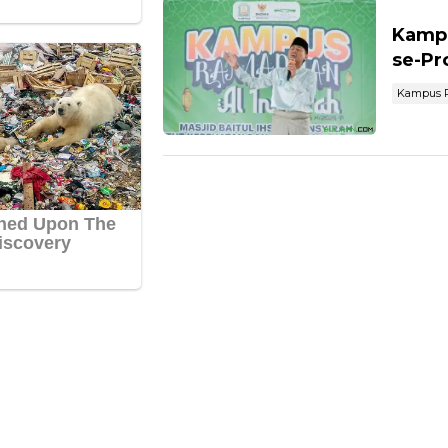
Kampu
se-Pr
Kampus R