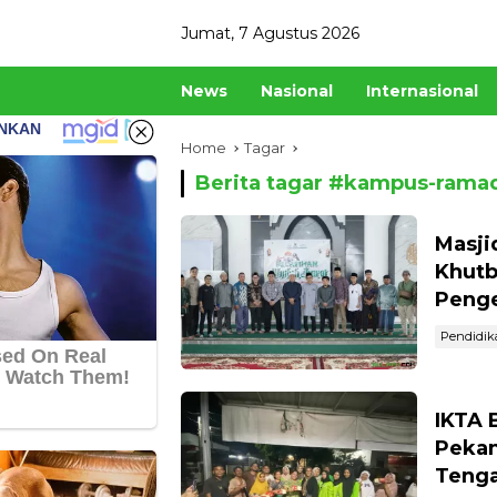
Skip
Jumat, 7 Agustus 2026
to
content
News
Nasional
Internasional
Home
Tagar
Berita tagar #
kampus-rama
Masji
Khutb
Penge
Pendidik
IKTA 
Pekan
Tenga