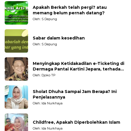
Apakah Berkah telah pergi? atau
memang belum pernah datang?
Oleh: S Depung
Sabar dalam kesedihan
Oleh: S Depung
Menyingkap Ketidakadilan e-Ticketing di
Dermaga Pantai Kartini Jepara, terhadap
Nelayan Tradisional
Oleh: Djoko TP
Sholat Dhuha Sampai Jam Berapa? Ini
Penjelasannya
Oleh: Ida Nurkhaya
Childfree, Apakah Diperbolehkan Islam
Oleh: Ida Nurkhaya