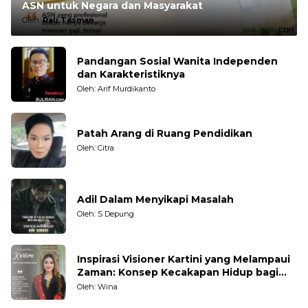
ASN untuk Negara dan Masyarakat
Oleh:
Rali Tasman
Pandangan Sosial Wanita Independen
dan Karakteristiknya
Oleh: Arif Murdikanto
Patah Arang di Ruang Pendidikan
Oleh: Citra
Adil Dalam Menyikapi Masalah
Oleh: S Depung
Inspirasi Visioner Kartini yang Melampaui
Zaman: Konsep Kecakapan Hidup bagi
Generasi Muda
Oleh: Wina