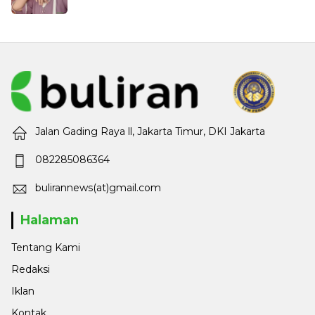
Jalan Gading Raya ll, Jakarta Timur, DKI Jakarta
082285086364
bulirannews(at)gmail.com
Halaman
Tentang Kami
Redaksi
Iklan
Kontak