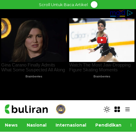
Skip
Scroll Untuk Baca Artikel
to
content
News
Nasional
Internasional
Pendidikan
Po