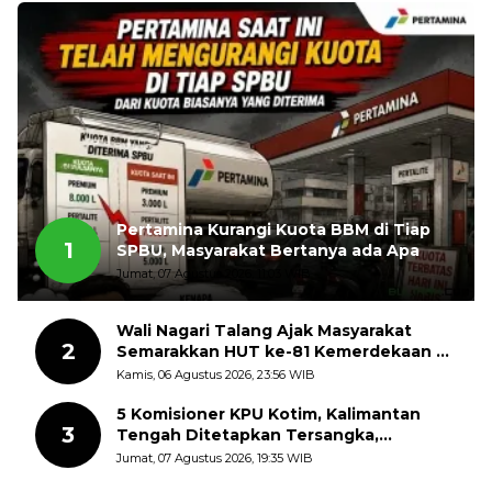
Pertamina Kurangi Kuota BBM di Tiap
1
SPBU, Masyarakat Bertanya ada Apa
Jumat, 07 Agustus 2026, 11:03 WIB
Wali Nagari Talang Ajak Masyarakat
2
Semarakkan HUT ke-81 Kemerdekaan RI
dengan Mengibarkan Bendera Merah
Kamis, 06 Agustus 2026, 23:56 WIB
Putih
5 Komisioner KPU Kotim, Kalimantan
3
Tengah Ditetapkan Tersangka,
Kerugian Negara ditaksir 10 Milyard
Jumat, 07 Agustus 2026, 19:35 WIB