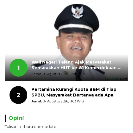
Wali Nagari Talang Ajak Masyarakat
1
Semarakkan HUT ke-81 Kemerdekaan RI
dengan Mengibarkan Bendera Merah
Kamis, 06 Agustus 2026, 23:56 WIB
Putih
Pertamina Kurangi Kuota BBM di Tiap
2
SPBU, Masyarakat Bertanya ada Apa
Jumat, 07 Agustus 2026, 11:03 WIB
Opini
Tulisan terbaru dan update