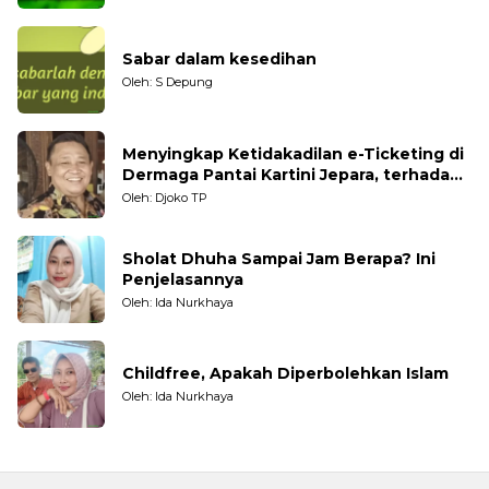
Sabar dalam kesedihan
Oleh: S Depung
Menyingkap Ketidakadilan e-Ticketing di
Dermaga Pantai Kartini Jepara, terhadap
Nelayan Tradisional
Oleh: Djoko TP
Sholat Dhuha Sampai Jam Berapa? Ini
Penjelasannya
Oleh: Ida Nurkhaya
Childfree, Apakah Diperbolehkan Islam
Oleh: Ida Nurkhaya