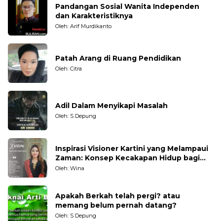
Pandangan Sosial Wanita Independen
dan Karakteristiknya
Oleh: Arif Murdikanto
Patah Arang di Ruang Pendidikan
Oleh: Citra
Adil Dalam Menyikapi Masalah
Oleh: S Depung
Inspirasi Visioner Kartini yang Melampaui
Zaman: Konsep Kecakapan Hidup bagi
Generasi Muda
Oleh: Wina
Apakah Berkah telah pergi? atau
memang belum pernah datang?
Oleh: S Depung