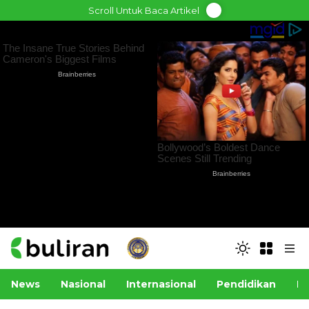
Skip
Scroll Untuk Baca Artikel
to
content
News
Nasional
Internasional
Pendidikan
Po