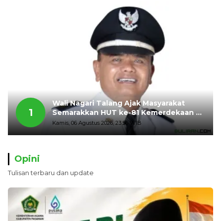
Wali Nagari Talang Ajak Masyarakat
1
Semarakkan HUT ke-81 Kemerdekaan RI
dengan Mengibarkan Bendera Merah
Kamis, 06 Agustus 2026, 23:56 WIB
Putih
Opini
Tulisan terbaru dan update