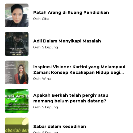
Patah Arang di Ruang Pendidikan
Oleh: Citra
Adil Dalam Menyikapi Masalah
Oleh: S Depung
Inspirasi Visioner Kartini yang Melampaui
Zaman: Konsep Kecakapan Hidup bagi
Generasi Muda
Oleh: Wina
Apakah Berkah telah pergi? atau
memang belum pernah datang?
Oleh: S Depung
Sabar dalam kesedihan
Oleh: S Depung