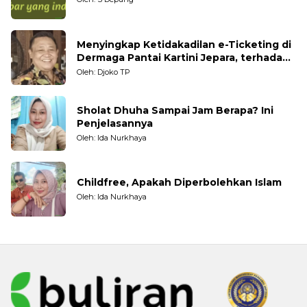
Menyingkap Ketidakadilan e-Ticketing di
Dermaga Pantai Kartini Jepara, terhadap
Nelayan Tradisional
Oleh: Djoko TP
Sholat Dhuha Sampai Jam Berapa? Ini
Penjelasannya
Oleh: Ida Nurkhaya
Childfree, Apakah Diperbolehkan Islam
Oleh: Ida Nurkhaya