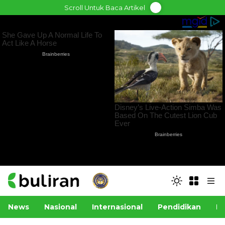
Skip
Scroll Untuk Baca Artikel
to
content
News
Nasional
Internasional
Pendidikan
Po