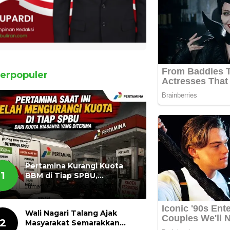
erpopuler
Pertamina Kurangi Kuota
1
BBM di Tiap SPBU,
Masyarakat Bertanya ada
Jumat, 07 Agustus 2026, 11:03 WIB
Apa
Wali Nagari Talang Ajak
2
Masyarakat Semarakkan