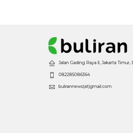
Jalan Gading Raya ll, Jakarta Timur,
082285086364
bulirannews(at)gmail.com