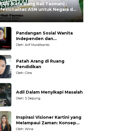
ARI (Kata Bang Rali Tasman) :
fesionalitas ASN untuk Negara dan
syarakat
:
Rali Tasman
Pandangan Sosial Wanita
Independen dan
Karakteristiknya
Oleh: Arif Murdikanto
Patah Arang di Ruang
Pendidikan
Oleh: Citra
Adil Dalam Menyikapi Masalah
Oleh: S Depung
Inspirasi Visioner Kartini yang
Melampaui Zaman: Konsep
Kecakapan Hidup bagi
Oleh: Wina