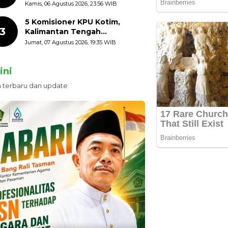
HUT ke-81 Kemerdekaan RI
Kamis, 06 Agustus 2026, 23:56 WIB
dengan Mengibarkan
Bendera Merah Putih
5 Komisioner KPU Kotim,
3
Kalimantan Tengah
Ditetapkan Tersangka,
Jumat, 07 Agustus 2026, 19:35 WIB
Kerugian Negara ditaksir 10
Milyard
ini
n terbaru dan update