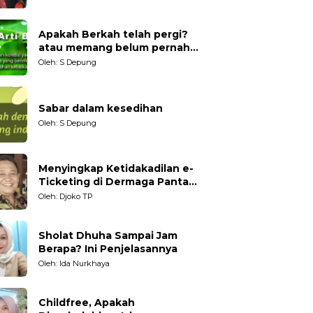
Generasi Muda
Apakah Berkah telah pergi?
atau memang belum pernah
datang?
Oleh: S Depung
Sabar dalam kesedihan
Oleh: S Depung
Menyingkap Ketidakadilan e-
Ticketing di Dermaga Pantai
Kartini Jepara, terhadap
Oleh: Djoko TP
Nelayan Tradisional
Sholat Dhuha Sampai Jam
Berapa? Ini Penjelasannya
Oleh: Ida Nurkhaya
Childfree, Apakah