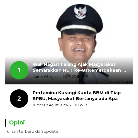
Wali Nagari Talang Ajak Masyarakat
1
Semarakkan HUT ke-81 Kemerdekaan RI
dengan Mengibarkan Bendera Merah
Kamis, 06 Agustus 2026, 23:56 WIB
Putih
Pertamina Kurangi Kuota BBM di Tiap
2
SPBU, Masyarakat Bertanya ada Apa
Jumat, 07 Agustus 2026, 11:03 WIB
Opini
Tulisan terbaru dan update