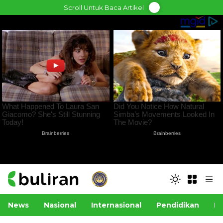
Skip
Scroll Untuk Baca Artikel
to
content
News
Nasional
Internasional
Pendidikan
Po