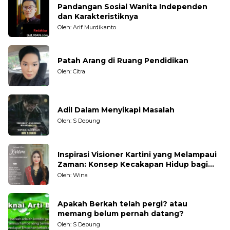
Pandangan Sosial Wanita Independen
dan Karakteristiknya
Oleh: Arif Murdikanto
Patah Arang di Ruang Pendidikan
Oleh: Citra
Adil Dalam Menyikapi Masalah
Oleh: S Depung
Inspirasi Visioner Kartini yang Melampaui
Zaman: Konsep Kecakapan Hidup bagi
Generasi Muda
Oleh: Wina
Apakah Berkah telah pergi? atau
memang belum pernah datang?
Oleh: S Depung