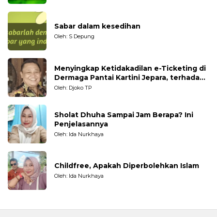
Sabar dalam kesedihan
Oleh: S Depung
Menyingkap Ketidakadilan e-Ticketing di
Dermaga Pantai Kartini Jepara, terhadap
Nelayan Tradisional
Oleh: Djoko TP
Sholat Dhuha Sampai Jam Berapa? Ini
Penjelasannya
Oleh: Ida Nurkhaya
Childfree, Apakah Diperbolehkan Islam
Oleh: Ida Nurkhaya