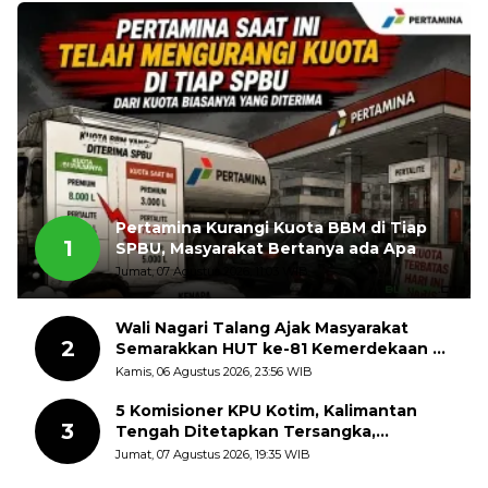
Pertamina Kurangi Kuota BBM di Tiap
1
SPBU, Masyarakat Bertanya ada Apa
Jumat, 07 Agustus 2026, 11:03 WIB
Wali Nagari Talang Ajak Masyarakat
2
Semarakkan HUT ke-81 Kemerdekaan RI
dengan Mengibarkan Bendera Merah
Kamis, 06 Agustus 2026, 23:56 WIB
Putih
5 Komisioner KPU Kotim, Kalimantan
3
Tengah Ditetapkan Tersangka,
Kerugian Negara ditaksir 10 Milyard
Jumat, 07 Agustus 2026, 19:35 WIB