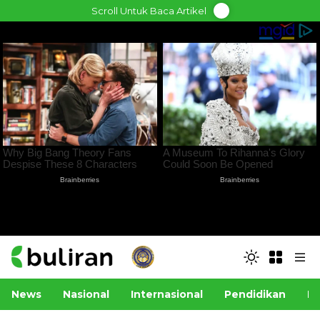
Skip
Scroll Untuk Baca Artikel
to
content
News
Nasional
Internasional
Pendidikan
Po