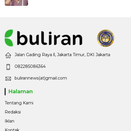
Jalan Gading Raya ll, Jakarta Timur, DKI Jakarta
082285086364
bulirannews(at)gmail.com
Halaman
Tentang Kami
Redaksi
Iklan
Kontak