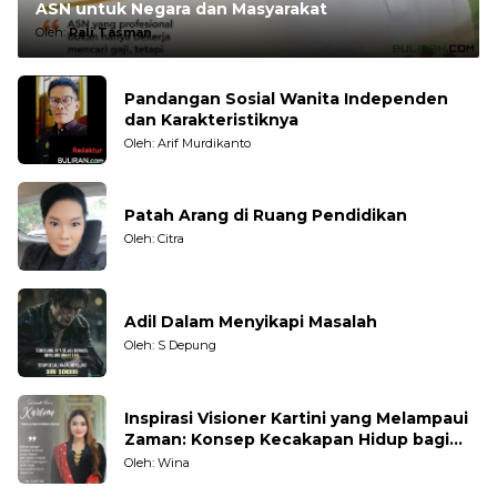
ASN untuk Negara dan Masyarakat
Oleh:
Rali Tasman
Pandangan Sosial Wanita Independen
dan Karakteristiknya
Oleh: Arif Murdikanto
Patah Arang di Ruang Pendidikan
Oleh: Citra
Adil Dalam Menyikapi Masalah
Oleh: S Depung
Inspirasi Visioner Kartini yang Melampaui
Zaman: Konsep Kecakapan Hidup bagi
Generasi Muda
Oleh: Wina