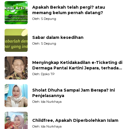
Apakah Berkah telah pergi? atau
memang belum pernah datang?
Oleh: S Depung
Sabar dalam kesedihan
Oleh: S Depung
Menyingkap Ketidakadilan e-Ticketing di
Dermaga Pantai Kartini Jepara, terhadap
Nelayan Tradisional
Oleh: Djoko TP
Sholat Dhuha Sampai Jam Berapa? Ini
Penjelasannya
Oleh: Ida Nurkhaya
Childfree, Apakah Diperbolehkan Islam
Oleh: Ida Nurkhaya