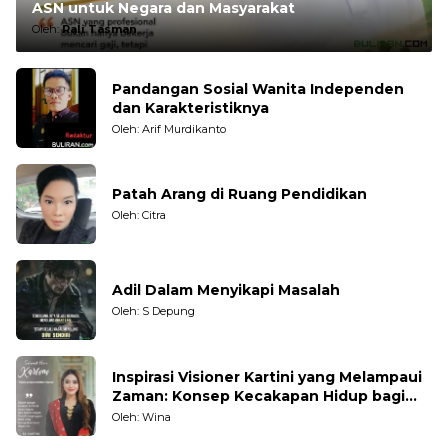
ASN untuk Negara dan Masyarakat
Oleh:
Rali Tasman
Pandangan Sosial Wanita Independen
dan Karakteristiknya
Oleh: Arif Murdikanto
Patah Arang di Ruang Pendidikan
Oleh: Citra
Adil Dalam Menyikapi Masalah
Oleh: S Depung
Inspirasi Visioner Kartini yang Melampaui
Zaman: Konsep Kecakapan Hidup bagi
Generasi Muda
Oleh: Wina