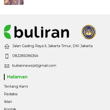
Jalan Gading Raya ll, Jakarta Timur, DKI Jakarta
082285086364
bulirannews(at)gmail.com
Halaman
Tentang Kami
Redaksi
Iklan
Kontak