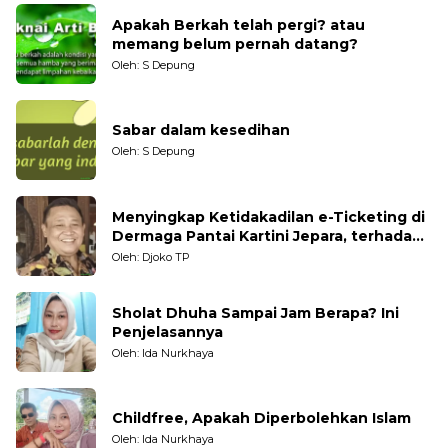
Apakah Berkah telah pergi? atau
memang belum pernah datang?
Oleh: S Depung
Sabar dalam kesedihan
Oleh: S Depung
Menyingkap Ketidakadilan e-Ticketing di
Dermaga Pantai Kartini Jepara, terhadap
Nelayan Tradisional
Oleh: Djoko TP
Sholat Dhuha Sampai Jam Berapa? Ini
Penjelasannya
Oleh: Ida Nurkhaya
Childfree, Apakah Diperbolehkan Islam
Oleh: Ida Nurkhaya