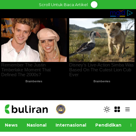
Skip
Scroll Untuk Baca Artikel
to
content
News
Nasional
Internasional
Pendidikan
Po