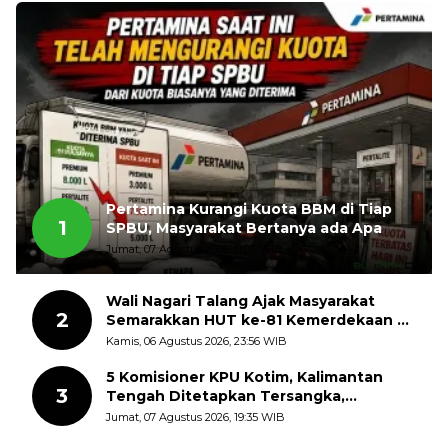
Pertamina Kurangi Kuota BBM di Tiap
1
SPBU, Masyarakat Bertanya ada Apa
Jumat, 07 Agustus 2026, 11:03 WIB
Wali Nagari Talang Ajak Masyarakat
2
Semarakkan HUT ke-81 Kemerdekaan RI
dengan Mengibarkan Bendera Merah
Kamis, 06 Agustus 2026, 23:56 WIB
Putih
5 Komisioner KPU Kotim, Kalimantan
3
Tengah Ditetapkan Tersangka,
Kerugian Negara ditaksir 10 Milyard
Jumat, 07 Agustus 2026, 19:35 WIB