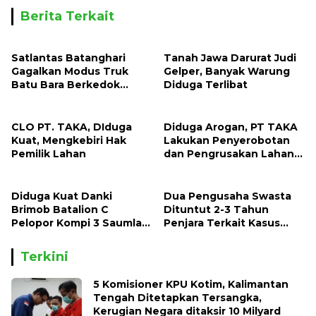
Berita Terkait
Satlantas Batanghari
Tanah Jawa Darurat Judi
Gagalkan Modus Truk
Gelper, Banyak Warung
Batu Bara Berkedok
Diduga Terlibat
Kendaraan Ekspedisi,
Celah Pengawasan
Diduga Dimanfaatkan
CLO PT. TAKA, DIduga
Diduga Arogan, PT TAKA
Oknum
Kuat, Mengkebiri Hak
Lakukan Penyerobotan
Pemilik Lahan
dan Pengrusakan Lahan
dan Tanaman Milik Warga
Lermatan
Diduga Kuat Danki
Dua Pengusaha Swasta
Brimob Batalion C
Dituntut 2-3 Tahun
Pelopor Kompi 3 Saumlaki
Penjara Terkait Kasus
Menyuap Oknum Pemred
Korupsi Hutan
Terkini
5 Komisioner KPU Kotim, Kalimantan
Tengah Ditetapkan Tersangka,
Kerugian Negara ditaksir 10 Milyard