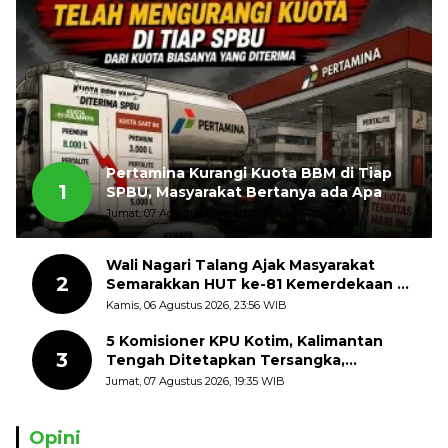
Pertamina Kurangi Kuota BBM di Tiap
1
SPBU, Masyarakat Bertanya ada Apa
Jumat, 07 Agustus 2026, 11:03 WIB
Wali Nagari Talang Ajak Masyarakat
2
Semarakkan HUT ke-81 Kemerdekaan RI
dengan Mengibarkan Bendera Merah
Kamis, 06 Agustus 2026, 23:56 WIB
Putih
5 Komisioner KPU Kotim, Kalimantan
3
Tengah Ditetapkan Tersangka,
Kerugian Negara ditaksir 10 Milyard
Jumat, 07 Agustus 2026, 19:35 WIB
Opini