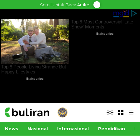
Skip
Scroll Untuk Baca Artikel
to
content
News
Nasional
Internasional
Pendidikan
Po