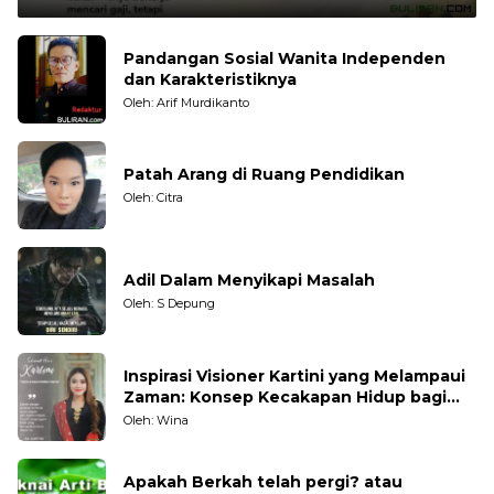
Pandangan Sosial Wanita Independen
dan Karakteristiknya
Oleh: Arif Murdikanto
Patah Arang di Ruang Pendidikan
Oleh: Citra
Adil Dalam Menyikapi Masalah
Oleh: S Depung
Inspirasi Visioner Kartini yang Melampaui
Zaman: Konsep Kecakapan Hidup bagi
Generasi Muda
Oleh: Wina
Apakah Berkah telah pergi? atau