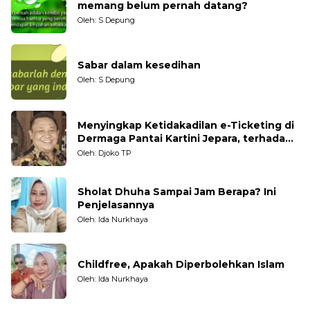
memang belum pernah datang?
Oleh: S Depung
Sabar dalam kesedihan
Oleh: S Depung
Menyingkap Ketidakadilan e-Ticketing di
Dermaga Pantai Kartini Jepara, terhadap
Nelayan Tradisional
Oleh: Djoko TP
Sholat Dhuha Sampai Jam Berapa? Ini
Penjelasannya
Oleh: Ida Nurkhaya
Childfree, Apakah Diperbolehkan Islam
Oleh: Ida Nurkhaya