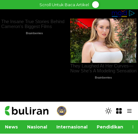
Skip
Scroll Untuk Baca Artikel
to
content
News
Nasional
Internasional
Pendidikan
Po