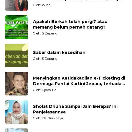
Generasi Muda
Oleh: Wina
Apakah Berkah telah pergi? atau
memang belum pernah datang?
Oleh: S Depung
Sabar dalam kesedihan
Oleh: S Depung
Menyingkap Ketidakadilan e-Ticketing di
Dermaga Pantai Kartini Jepara, terhadap
Nelayan Tradisional
Oleh: Djoko TP
Sholat Dhuha Sampai Jam Berapa? Ini
Penjelasannya
Oleh: Ida Nurkhaya