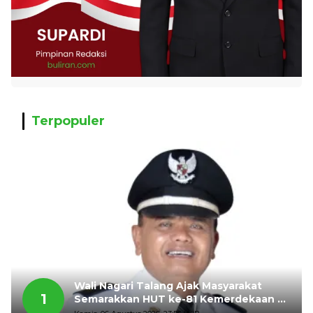
Terpopuler
Wali Nagari Talang Ajak Masyarakat
1
Semarakkan HUT ke-81 Kemerdekaan RI
dengan Mengibarkan Bendera Merah