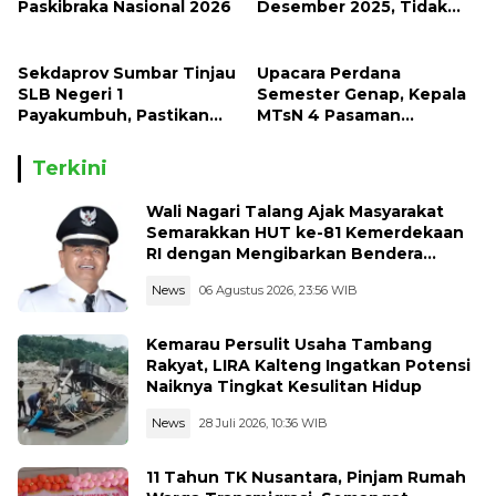
Paskibraka Nasional 2026
Desember 2025, Tidak
Ada Lagi LKS Beredar di
Sekolah
Sekdaprov Sumbar Tinjau
Upacara Perdana
SLB Negeri 1
Semester Genap, Kepala
Payakumbuh, Pastikan
MTsN 4 Pasaman
Layanan Pendidikan
Sampaikan Agenda
Inklusif Berjalan Optimal
Strategis Madrasah
Terkini
Wali Nagari Talang Ajak Masyarakat
Semarakkan HUT ke-81 Kemerdekaan
RI dengan Mengibarkan Bendera
Merah Putih
News
06 Agustus 2026, 23:56 WIB
Kemarau Persulit Usaha Tambang
Rakyat, LIRA Kalteng Ingatkan Potensi
Naiknya Tingkat Kesulitan Hidup
News
28 Juli 2026, 10:36 WIB
11 Tahun TK Nusantara, Pinjam Rumah