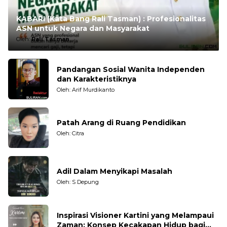
KABARI (Kata Bang Rali Tasman) : Profesionalitas
ASN untuk Negara dan Masyarakat
Oleh:
Rali Tasman
Pandangan Sosial Wanita Independen
dan Karakteristiknya
Oleh: Arif Murdikanto
Patah Arang di Ruang Pendidikan
Oleh: Citra
Adil Dalam Menyikapi Masalah
Oleh: S Depung
Inspirasi Visioner Kartini yang Melampaui
Zaman: Konsep Kecakapan Hidup bagi