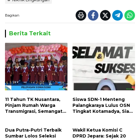
Bagikan
Berita Terkait
11 Tahun TK Nusantara,
Siswa SDN-1 Menteng
Pinjam Rumah Warga
Palangkaraya Lulus OSN
Transmigrasi, Semangat
Tingkat Kotamadya, Siap
Mendidik Tak Pernah
Mengikuti OSN Tingkat
Padam
Provinsi Kalimantan
Tegah Tahun 2026
Dua Putra-Putri Terbaik
Wakil Ketua Komisi C
Sumbar Lolos Seleksi
DPRD Jepara: Sejak 20