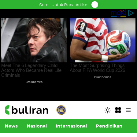
Skip
Scroll Untuk Baca Artikel
to
content
News
Nasional
Internasional
Pendidikan
Po