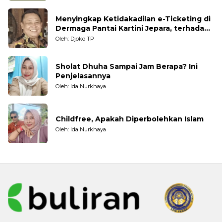
Menyingkap Ketidakadilan e-Ticketing di
Dermaga Pantai Kartini Jepara, terhadap
Nelayan Tradisional
Oleh: Djoko TP
Sholat Dhuha Sampai Jam Berapa? Ini
Penjelasannya
Oleh: Ida Nurkhaya
Childfree, Apakah Diperbolehkan Islam
Oleh: Ida Nurkhaya