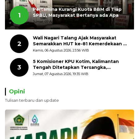
Pertamina Kurangi Kuota BBM di Tiap
1
SPBU, Masyarakat Bertanya ada Apa
Jumat, 07 Agustus 2026, 11:03 WIB
Wali Nagari Talang Ajak Masyarakat
2
Semarakkan HUT ke-81 Kemerdekaan RI
dengan Mengibarkan Bendera Merah
Kamis, 06 Agustus 2026, 23:56 WIB
Putih
5 Komisioner KPU Kotim, Kalimantan
3
Tengah Ditetapkan Tersangka,
Kerugian Negara ditaksir 10 Milyard
Jumat, 07 Agustus 2026, 19:35 WIB
Opini
Tulisan terbaru dan update