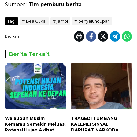
Sumber :
Tim pemburu berita
Tag:
Bea Cukai
jambi
penyelundupan
Bagikan
Berita Terkait
Walaupun Musim
TRAGEDI TUMBANG
Kemarau Semakin Meluas,
KALEMEI SINYAL
Potensi Hujan Akibat
DARURAT NARKOBA
Dinamika Atmosfer Masih
MASUK DESA