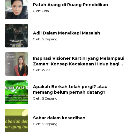
Patah Arang di Ruang Pendidikan
Oleh: Citra
Adil Dalam Menyikapi Masalah
Oleh: S Depung
Inspirasi Visioner Kartini yang Melampaui
Zaman: Konsep Kecakapan Hidup bagi
Generasi Muda
Oleh: Wina
Apakah Berkah telah pergi? atau
memang belum pernah datang?
Oleh: S Depung
Sabar dalam kesedihan
Oleh: S Depung