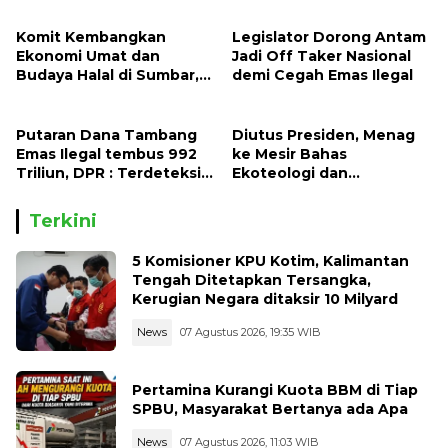
Ada Periode 17 -- 23 Juli
2026
Komit Kembangkan
Legislator Dorong Antam
Ekonomi Umat dan
Jadi Off Taker Nasional
Budaya Halal di Sumbar,
demi Cegah Emas Ilegal
Gubernur Mahyeldi Raih
Penghargaan Nasional
Putaran Dana Tambang
Diutus Presiden, Menag
Emas Ilegal tembus 992
ke Mesir Bahas
Triliun, DPR : Terdeteksi
Ekoteologi dan
Mengalir Lintas Daerah
Pembukaan Cabang Al-
Hingga ke Luar Negeri
Azhar di Indonesia
Terkini
5 Komisioner KPU Kotim, Kalimantan
Tengah Ditetapkan Tersangka,
Kerugian Negara ditaksir 10 Milyard
News
07 Agustus 2026, 19:35 WIB
Pertamina Kurangi Kuota BBM di Tiap
SPBU, Masyarakat Bertanya ada Apa
News
07 Agustus 2026, 11:03 WIB