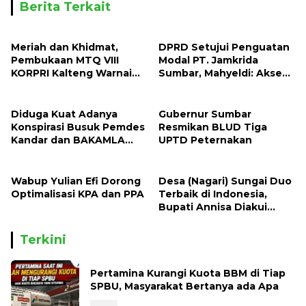
Berita Terkait
Meriah dan Khidmat,
DPRD Setujui Penguatan
Pembukaan MTQ VIII
Modal PT. Jamkrida
KORPRI Kalteng Warnai
Sumbar, Mahyeldi: Akses
Puruk Cahu
Pembiayaan UMKM Lokal
Kian Terbuka
Diduga Kuat Adanya
Gubernur Sumbar
Konspirasi Busuk Pemdes
Resmikan BLUD Tiga
Kandar dan BAKAMLA
UPTD Peternakan
Terkait Hibah Tanah
Keluarga Oratmangun-
Refualu
Wabup Yulian Efi Dorong
Desa (Nagari) Sungai Duo
Optimalisasi KPA dan PPA
Terbaik di Indonesia,
Bupati Annisa Diakui
Sebagai Pembina Desa
Terbaik Nasional
Terkini
Pertamina Kurangi Kuota BBM di Tiap
SPBU, Masyarakat Bertanya ada Apa