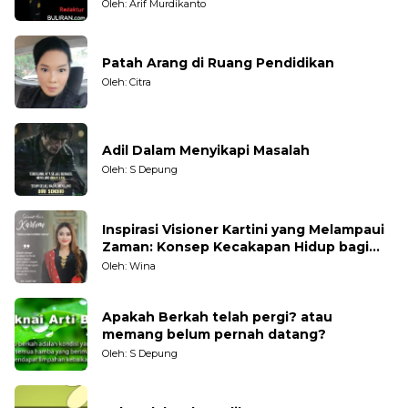
Oleh: Arif Murdikanto
Patah Arang di Ruang Pendidikan
Oleh: Citra
Adil Dalam Menyikapi Masalah
Oleh: S Depung
Inspirasi Visioner Kartini yang Melampaui
Zaman: Konsep Kecakapan Hidup bagi
Generasi Muda
Oleh: Wina
Apakah Berkah telah pergi? atau
memang belum pernah datang?
Oleh: S Depung