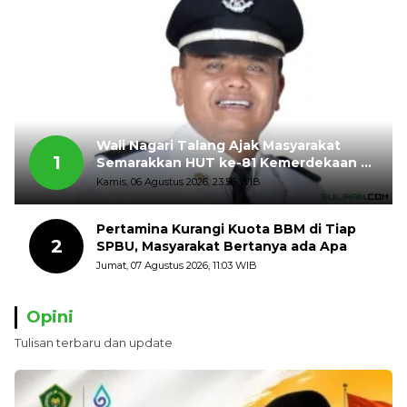
Wali Nagari Talang Ajak Masyarakat
1
Semarakkan HUT ke-81 Kemerdekaan RI
dengan Mengibarkan Bendera Merah
Kamis, 06 Agustus 2026, 23:56 WIB
Putih
Pertamina Kurangi Kuota BBM di Tiap
2
SPBU, Masyarakat Bertanya ada Apa
Jumat, 07 Agustus 2026, 11:03 WIB
Opini
Tulisan terbaru dan update