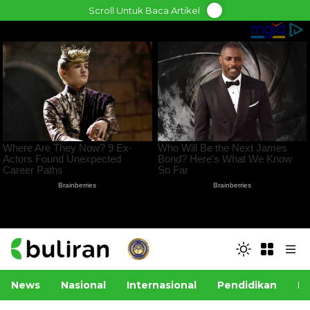
Skip
Scroll Untuk Baca Artikel
to
content
News
Nasional
Internasional
Pendidikan
Po