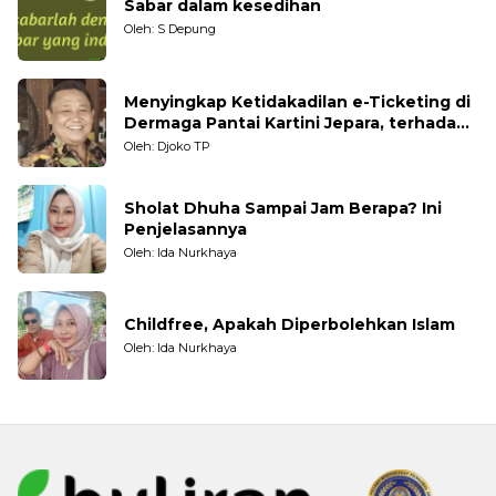
Sabar dalam kesedihan
Oleh: S Depung
Menyingkap Ketidakadilan e-Ticketing di
Dermaga Pantai Kartini Jepara, terhadap
Nelayan Tradisional
Oleh: Djoko TP
Sholat Dhuha Sampai Jam Berapa? Ini
Penjelasannya
Oleh: Ida Nurkhaya
Childfree, Apakah Diperbolehkan Islam
Oleh: Ida Nurkhaya