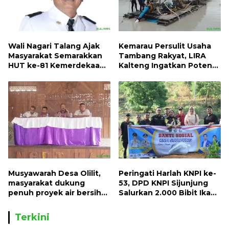
Wali Nagari Talang Ajak
Kemarau Persulit Usaha
Masyarakat Semarakkan
Tambang Rakyat, LIRA
HUT ke-81 Kemerdekaan
Kalteng Ingatkan Potensi
RI dengan Mengibarkan
Naiknya Tingkat Kesulitan
Bendera Merah Putih
Hidup
Musyawarah Desa Olilit,
Peringati Harlah KNPI ke-
masyarakat dukung
53, DPD KNPI Sijunjung
penuh proyek air bersih
Salurkan 2.000 Bibit Ikan
Oryoin
dan 50 Bibit Pohon Petai
Terkini