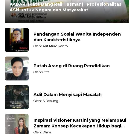
KABARI (Kata Bang Rali Tasman) : Profesionalitas
ASN untuk Negara dan Masyarakat
Oleh:
Rali Tasman
Pandangan Sosial Wanita Independen
dan Karakteristiknya
Oleh: Arif Murdikanto
Patah Arang di Ruang Pendidikan
Oleh: Citra
Adil Dalam Menyikapi Masalah
Oleh: S Depung
Inspirasi Visioner Kartini yang Melampaui
Zaman: Konsep Kecakapan Hidup bagi
Generasi Muda
Oleh: Wina