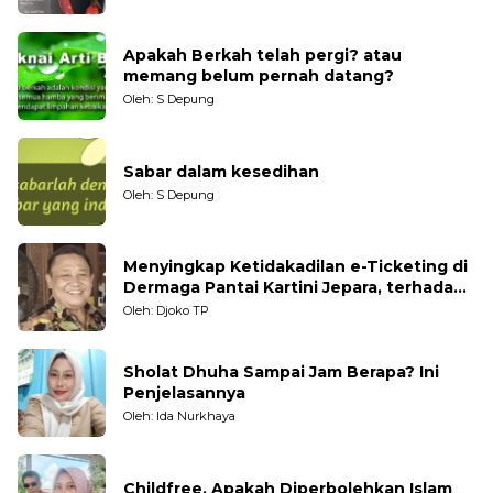
Apakah Berkah telah pergi? atau
memang belum pernah datang?
Oleh: S Depung
Sabar dalam kesedihan
Oleh: S Depung
Menyingkap Ketidakadilan e-Ticketing di
Dermaga Pantai Kartini Jepara, terhadap
Nelayan Tradisional
Oleh: Djoko TP
Sholat Dhuha Sampai Jam Berapa? Ini
Penjelasannya
Oleh: Ida Nurkhaya
Childfree, Apakah Diperbolehkan Islam