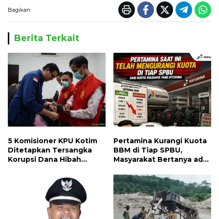
Bagikan
Berita Terkait
5 Komisioner KPU Kotim
Pertamina Kurangi Kuota
Ditetapkan Tersangka
BBM di Tiap SPBU,
Korupsi Dana Hibah
Masyarakat Bertanya ada
Pilkada, Kerugian Negara
Apa
ditaksir 10 Milyard