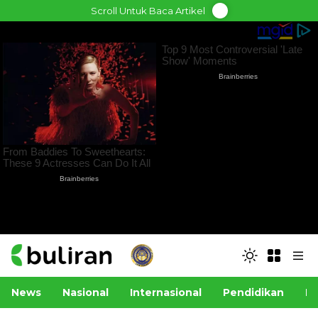
Skip
Scroll Untuk Baca Artikel
to
content
News
Nasional
Internasional
Pendidikan
Po