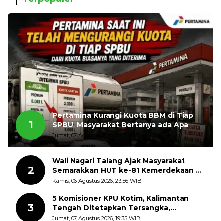
Pertamina Kurangi Kuota BBM di Tiap
1
SPBU, Masyarakat Bertanya ada Apa
Jumat, 07 Agustus 2026, 11:03 WIB
Wali Nagari Talang Ajak Masyarakat
2
Semarakkan HUT ke-81 Kemerdekaan RI
dengan Mengibarkan Bendera Merah
Kamis, 06 Agustus 2026, 23:56 WIB
Putih
5 Komisioner KPU Kotim, Kalimantan
3
Tengah Ditetapkan Tersangka,
Kerugian Negara ditaksir 10 Milyard
Jumat, 07 Agustus 2026, 19:35 WIB