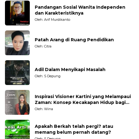
Pandangan Sosial Wanita Independen
dan Karakteristiknya
Oleh: Arif Murdikanto
Patah Arang di Ruang Pendidikan
Oleh: Citra
Adil Dalam Menyikapi Masalah
Oleh: S Depung
Inspirasi Visioner Kartini yang Melampaui
Zaman: Konsep Kecakapan Hidup bagi
Generasi Muda
Oleh: Wina
Apakah Berkah telah pergi? atau
memang belum pernah datang?
Oleh: S Depung