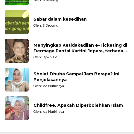
Sabar dalam kesedihan
Oleh: S Depung
Menyingkap Ketidakadilan e-Ticketing di
Dermaga Pantai Kartini Jepara, terhadap
Nelayan Tradisional
Oleh: Djoko TP
Sholat Dhuha Sampai Jam Berapa? Ini
Penjelasannya
Oleh: Ida Nurkhaya
Childfree, Apakah Diperbolehkan Islam
Oleh: Ida Nurkhaya