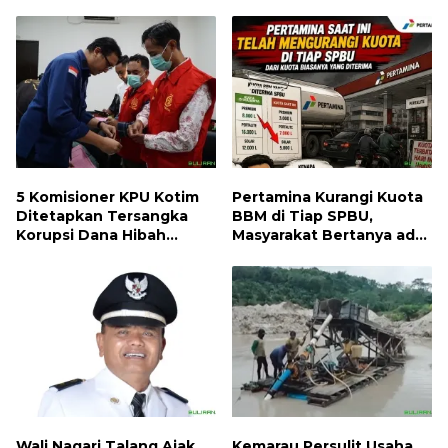
5 Komisioner KPU Kotim
Pertamina Kurangi Kuota
Ditetapkan Tersangka
BBM di Tiap SPBU,
Korupsi Dana Hibah
Masyarakat Bertanya ada
Pilkada, Kerugian Negara
Apa
ditaksir 10 Milyard
Wali Nagari Talang Ajak
Kemarau Persulit Usaha