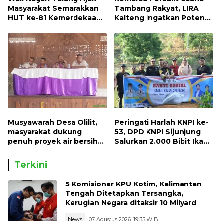
Masyarakat Semarakkan
Tambang Rakyat, LIRA
HUT ke-81 Kemerdekaan
Kalteng Ingatkan Potensi
RI dengan Mengibarkan
Naiknya Tingkat Kesulitan
Bendera Merah Putih
Hidup
Musyawarah Desa Olilit,
Peringati Harlah KNPI ke-
masyarakat dukung
53, DPD KNPI Sijunjung
penuh proyek air bersih
Salurkan 2.000 Bibit Ikan
Oryoin
dan 50 Bibit Pohon Petai
Terkini
5 Komisioner KPU Kotim, Kalimantan
Tengah Ditetapkan Tersangka,
Kerugian Negara ditaksir 10 Milyard
News
07 Agustus 2026, 19:35 WIB