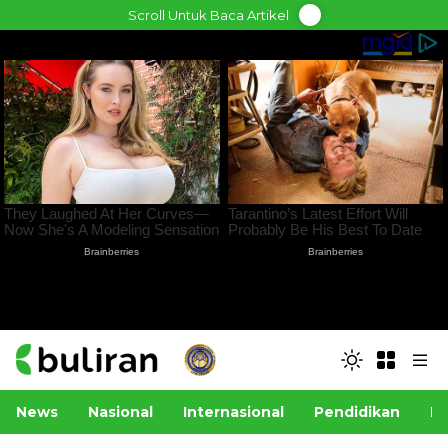
Skip
Scroll Untuk Baca Artikel
to
content
News
Nasional
Internasional
Pendidikan
Po