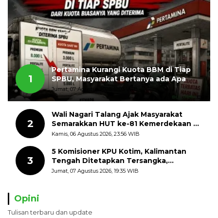
Pertamina Kurangi Kuota BBM di Tiap
1
SPBU, Masyarakat Bertanya ada Apa
Jumat, 07 Agustus 2026, 11:03 WIB
Wali Nagari Talang Ajak Masyarakat
2
Semarakkan HUT ke-81 Kemerdekaan RI
dengan Mengibarkan Bendera Merah
Kamis, 06 Agustus 2026, 23:56 WIB
Putih
5 Komisioner KPU Kotim, Kalimantan
3
Tengah Ditetapkan Tersangka,
Kerugian Negara ditaksir 10 Milyard
Jumat, 07 Agustus 2026, 19:35 WIB
Opini
Tulisan terbaru dan update