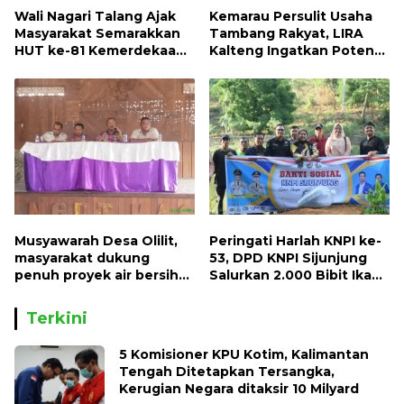
Wali Nagari Talang Ajak
Kemarau Persulit Usaha
Masyarakat Semarakkan
Tambang Rakyat, LIRA
HUT ke-81 Kemerdekaan
Kalteng Ingatkan Potensi
RI dengan Mengibarkan
Naiknya Tingkat Kesulitan
Bendera Merah Putih
Hidup
Musyawarah Desa Olilit,
Peringati Harlah KNPI ke-
masyarakat dukung
53, DPD KNPI Sijunjung
penuh proyek air bersih
Salurkan 2.000 Bibit Ikan
Oryoin
dan 50 Bibit Pohon Petai
Terkini
5 Komisioner KPU Kotim, Kalimantan
Tengah Ditetapkan Tersangka,
Kerugian Negara ditaksir 10 Milyard