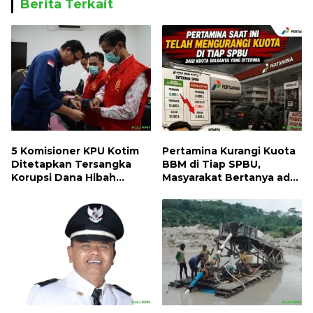
Berita Terkait
5 Komisioner KPU Kotim
Pertamina Kurangi Kuota
Ditetapkan Tersangka
BBM di Tiap SPBU,
Korupsi Dana Hibah
Masyarakat Bertanya ada
Pilkada, Kerugian Negara
Apa
ditaksir 10 Milyard