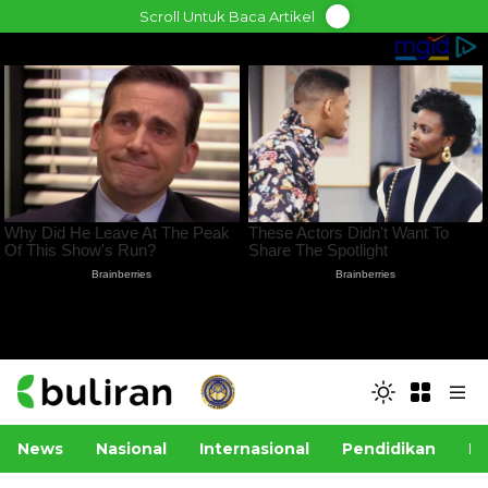
Skip
Scroll Untuk Baca Artikel
to
content
News
Nasional
Internasional
Pendidikan
Po