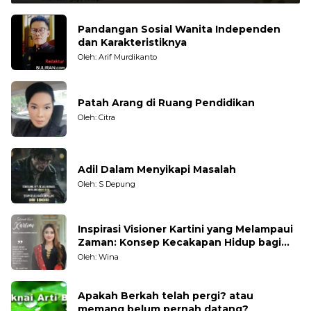
Pandangan Sosial Wanita Independen
dan Karakteristiknya
Oleh: Arif Murdikanto
Patah Arang di Ruang Pendidikan
Oleh: Citra
Adil Dalam Menyikapi Masalah
Oleh: S Depung
Inspirasi Visioner Kartini yang Melampaui
Zaman: Konsep Kecakapan Hidup bagi
Generasi Muda
Oleh: Wina
Apakah Berkah telah pergi? atau
memang belum pernah datang?