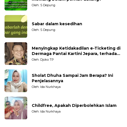
Oleh: S Depung
Sabar dalam kesedihan
Oleh: S Depung
Menyingkap Ketidakadilan e-Ticketing di
Dermaga Pantai Kartini Jepara, terhadap
Nelayan Tradisional
Oleh: Djoko TP
Sholat Dhuha Sampai Jam Berapa? Ini
Penjelasannya
Oleh: Ida Nurkhaya
Childfree, Apakah Diperbolehkan Islam
Oleh: Ida Nurkhaya