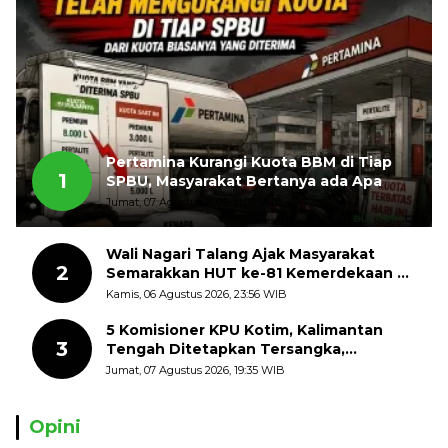
Pertamina Kurangi Kuota BBM di Tiap
1
SPBU, Masyarakat Bertanya ada Apa
Jumat, 07 Agustus 2026, 11:03 WIB
Wali Nagari Talang Ajak Masyarakat
2
Semarakkan HUT ke-81 Kemerdekaan RI
dengan Mengibarkan Bendera Merah
Kamis, 06 Agustus 2026, 23:56 WIB
Putih
5 Komisioner KPU Kotim, Kalimantan
3
Tengah Ditetapkan Tersangka,
Kerugian Negara ditaksir 10 Milyard
Jumat, 07 Agustus 2026, 19:35 WIB
Opini