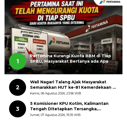
Pertamina Kurangi Kuota BBM di Tiap
1
SPBU, Masyarakat Bertanya ada Apa
Jumat, 07 Agustus 2026, 11:03 WIB
Wali Nagari Talang Ajak Masyarakat
2
Semarakkan HUT ke-81 Kemerdekaan RI
dengan Mengibarkan Bendera Merah
Kamis, 06 Agustus 2026, 23:56 WIB
Putih
5 Komisioner KPU Kotim, Kalimantan
3
Tengah Ditetapkan Tersangka,
Kerugian Negara ditaksir 10 Milyard
Jumat, 07 Agustus 2026, 19:35 WIB