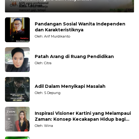
Oleh:
Rali Tasman
Pandangan Sosial Wanita Independen
dan Karakteristiknya
Oleh: Arif Murdikanto
Patah Arang di Ruang Pendidikan
Oleh: Citra
Adil Dalam Menyikapi Masalah
Oleh: S Depung
Inspirasi Visioner Kartini yang Melampaui
Zaman: Konsep Kecakapan Hidup bagi
Generasi Muda
Oleh: Wina