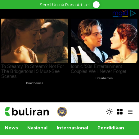
Skip
Scroll Untuk Baca Artikel
to
content
News
Nasional
Internasional
Pendidikan
Po