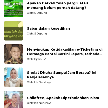
Apakah Berkah telah pergi? atau
memang belum pernah datang?
Oleh: S Depung
Sabar dalam kesedihan
Oleh: S Depung
Menyingkap Ketidakadilan e-Ticketing di
Dermaga Pantai Kartini Jepara, terhadap
Nelayan Tradisional
Oleh: Djoko TP
Sholat Dhuha Sampai Jam Berapa? Ini
Penjelasannya
Oleh: Ida Nurkhaya
Childfree, Apakah Diperbolehkan Islam
Oleh: Ida Nurkhaya