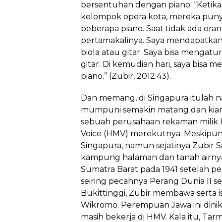
bersentuhan dengan piano: “Ketik
kelompok opera kota, mereka punya
beberapa piano. Saat tidak ada or
pertamakalinya. Saya mendapatkan
biola atau gitar. Saya bisa mengatu
gitar. Di kemudian hari, saya bisa
piano.” (Zubir, 2012:43).
Dan memang, di Singapura itulah na
mumpuni semakin matang dan kian 
sebuah perusahaan rekaman milik I
Voice (HMV) merekutnya. Meskipun 
Singapura, namun sejatinya Zubir 
kampung halaman dan tanah airnya
Sumatra Barat pada 1941 setelah p
seiring pecahnya Perang Dunia II s
Bukittinggi, Zubir membawa serta is
Wikromo. Perempuan Jawa ini dinika
masih bekerja di HMV. Kala itu, Tar