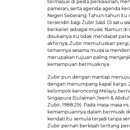
termasuk di pesta perkawinan, men
pameran, serta agenda-agenda kera
Negeri Seberang Tahun-tahun itu 
tersendiri bagi Zubir Said. Di satu s
berkarier sebagai musisi. Namun di s
disukainya itu tidak mendapat pers
akhirnya, Zubir memutuskan pergi, 
temannya sesama musisi ia mende
merupakan tujuan paling menjanj
kemampuan bermusiknya.
Zubir pun dengan mantap menuju n
dengan menumpang kapal kargo. 
kelompok keroncong Melayu bern
Singapura (Sulaiman Jeem & Abdu
Zubir, 1988:29). Pada masa-masa in
kemampuannya dalam bermusik de
kendati itu semula terjadi tanpa s
Zubir pernah berkisah tentang p