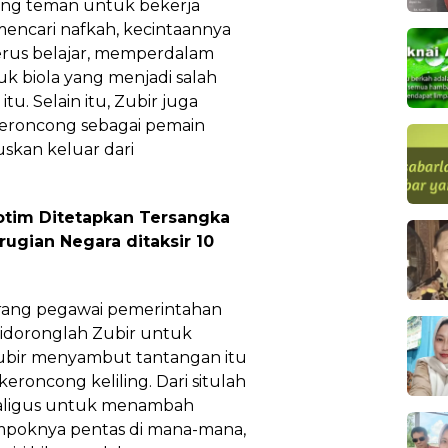
rang teman untuk bekerja
mencari nafkah, kecintaannya
erus belajar, memperdalam
uk biola yang menjadi salah
u. Selain itu, Zubir juga
eroncong sebagai pemain
uskan keluar dari
otim Ditetapkan Tersangka
rugian Negara ditaksir 10
rang pegawai pemerintahan
idoronglah Zubir untuk
 Zubir menyambut tantangan itu
oncong keliling. Dari situlah
sekaligus untuk menambah
poknya pentas di mana-mana,