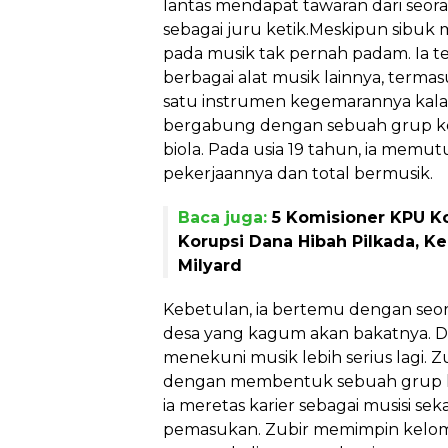
lantas mendapat tawaran dari seo
sebagai juru ketik.Meskipun sibuk 
pada musik tak pernah padam. Ia t
berbagai alat musik lainnya, termas
satu instrumen kegemarannya kala it
bergabung dengan sebuah grup k
biola. Pada usia 19 tahun, ia memut
pekerjaannya dan total bermusik.
Baca juga:
5 Komisioner KPU K
Korupsi Dana Hibah Pilkada, Ke
Milyard
Kebetulan, ia bertemu dengan seo
desa yang kagum akan bakatnya. D
menekuni musik lebih serius lagi.
dengan membentuk sebuah grup ker
ia meretas karier sebagai musisi 
pemasukan. Zubir memimpin kelom