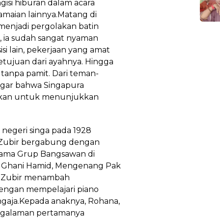
gisi hiburan dalam acara
maian lainnya.Matang di
menjadi pergolakan batin
isi, ia sudah sangat nyaman
isi lain, pekerjaan yang amat
etujuan dari ayahnya. Hingga
tanpa pamit. Dari teman-
ngar bahwa Singapura
ikan untuk menunjukkan
egeri singa pada 1928
Zubir bergabung dengan
ama Grup Bangsawan di
l Ghani Hamid, Mengenang Pak
i, Zubir menambah
ngan mempelajari piano
engaja.Kepada anaknya, Rohana,
engalaman pertamanya