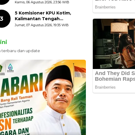
HUT ke-81 Kemerdekaan RI
Kamis, 06 Agustus 2026, 23:56 WIB
dengan Mengibarkan
Bendera Merah Putih
5 Komisioner KPU Kotim,
3
Kalimantan Tengah
Ditetapkan Tersangka,
Jumat, 07 Agustus 2026, 19:35 WIB
Kerugian Negara ditaksir 10
Milyard
ini
n terbaru dan update