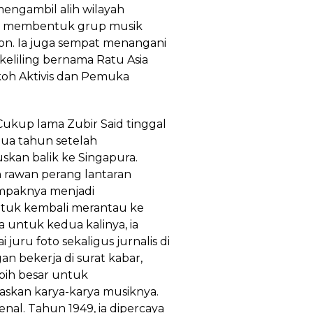
engambil alih wilayah
, ia membentuk grup musik
on. Ia juga sempat menangani
 keliling bernama Ratu Asia
okoh Aktivis dan Pemuka
Cukup lama Zubir Said tinggal
 Dua tahun setelah
kan balik ke Singapura.
 rawan perang lantaran
ampaknya menjadi
ntuk kembali merantau ke
a untuk kedua kalinya, ia
juru foto sekaligus jurnalis di
n bekerja di surat kabar,
bih besar untuk
kan karya-karya musiknya.
nal. Tahun 1949, ia dipercaya