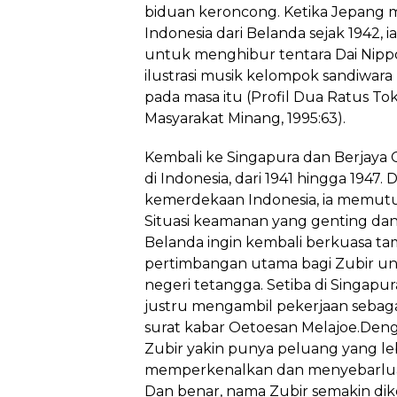
biduan keroncong. Ketika Jepang m
Indonesia dari Belanda sejak 1942
untuk menghibur tentara Dai Nipp
ilustrasi musik kelompok sandiwara
pada masa itu (Profil Dua Ratus T
Masyarakat Minang, 1995:63).
Kembali ke Singapura dan Berjaya 
di Indonesia, dari 1941 hingga 1947.
kemerdekaan Indonesia, ia memutus
Situasi keamanan yang genting dan
Belanda ingin kembali berkuasa t
pertimbangan utama bagi Zubir u
negeri tetangga. Setiba di Singapur
justru mengambil pekerjaan sebagai 
surat kabar Oetoesan Melajoe.Denga
Zubir yakin punya peluang yang le
memperkenalkan dan menyebarluas
Dan benar, nama Zubir semakin dike