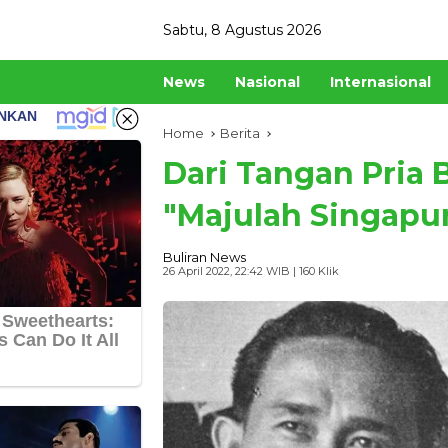
Skip
Sabtu, 8 Agustus 2026
to
content
News
Nasional
Internasional
Home
Berita
Dari Tangan Pria 
"Majulah Singapur
Buliran News
26 April 2022, 22:42 WIB
| 160 Klik