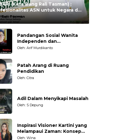
ARI (Kata Bang Rali Tasman) :
fesionalitas ASN untuk Negara dan
syarakat
:
Rali Tasman
Pandangan Sosial Wanita
Independen dan
Karakteristiknya
Oleh: Arif Murdikanto
Patah Arang di Ruang
Pendidikan
Oleh: Citra
Adil Dalam Menyikapi Masalah
Oleh: S Depung
Inspirasi Visioner Kartini yang
Melampaui Zaman: Konsep
Kecakapan Hidup bagi
Oleh: Wina