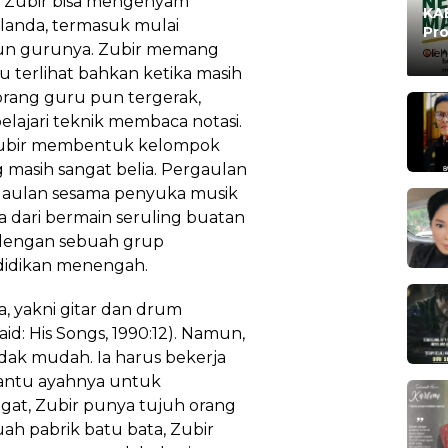
lah Zubir bisa mengenyam
KAB
landa, termasuk mulai
Pro
un gurunya. Zubir memang
Ma
Oleh
tu terlihat bahkan ketika masih
orang guru pun tergerak,
jari teknik membaca notasi.
 Zubir membentuk kelompok
masih sangat belia. Pergaulan
aulan sesama penyuka musik
dari bermain seruling buatan
 dengan sebuah grup
idikan menengah.
ya, yakni gitar dan drum
id: His Songs, 1990:12). Namun,
dak mudah. Ia harus bekerja
bantu ayahnya untuk
at, Zubir punya tujuh orang
ah pabrik batu bata, Zubir