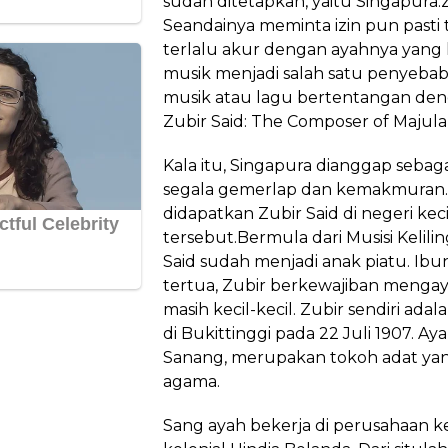
sudah ditetapkan, yaitu Singapura.
Seandainya meminta izin pun pasti ta
terlalu akur dengan ayahnya yang 
musik menjadi salah satu penyeba
musik atau lagu bertentangan den
Zubir Said: The Composer of Majula
Kala itu, Singapura dianggap sebag
segala gemerlap dan kemakmuran. 
didapatkan Zubir Said di negeri keci
tersebut.Bermula dari Musisi Kelilin
Said sudah menjadi anak piatu. Ibu
tertua, Zubir berkewajiban mengay
masih kecil-kecil. Zubir sendiri adal
di Bukittinggi pada 22 Juli 1907. 
Sanang, merupakan tokoh adat yan
agama.
Sang ayah bekerja di perusahaan ke