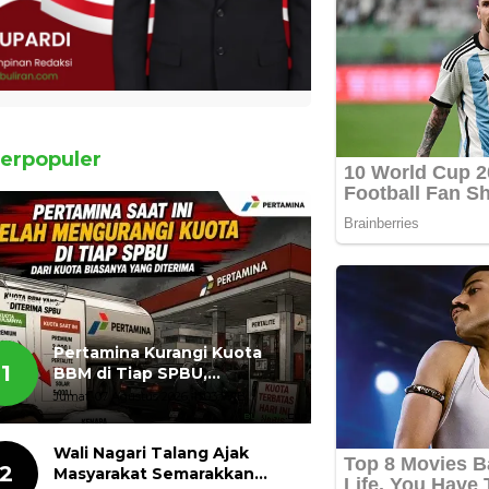
erpopuler
Pertamina Kurangi Kuota
1
BBM di Tiap SPBU,
Masyarakat Bertanya ada
Jumat, 07 Agustus 2026, 11:03 WIB
Apa
Wali Nagari Talang Ajak
2
Masyarakat Semarakkan