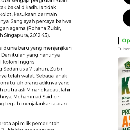
Zubir sengaja pergi diam-diam.
k bakal dikasih. Ia tidak
kolot, kesukaan bermain
bnya. Sang ayah percaya bahwa
gan agama (Rohana Zubir,
h Singapura, 2012:43).
Op
ai dunia baru yang menjanjikan
Tulisa
Dan itulah yang nantinya
l koloni Inggris
g Sedari usia 7 tahun, Zubir
nya telah wafat. Sebagai anak
omi tujuh orang adiknya yang
ah putra asli Minangkabau, lahir
Ayahnya, Mohammad Said bin
g teguh menjalankan ajaran
reta api milik pemerintah