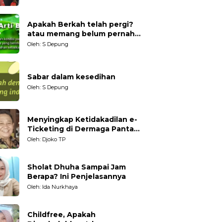
Generasi Muda
Apakah Berkah telah pergi?
atau memang belum pernah
datang?
Oleh: S Depung
Sabar dalam kesedihan
Oleh: S Depung
Menyingkap Ketidakadilan e-
Ticketing di Dermaga Pantai
Kartini Jepara, terhadap
Oleh: Djoko TP
Nelayan Tradisional
Sholat Dhuha Sampai Jam
Berapa? Ini Penjelasannya
Oleh: Ida Nurkhaya
Childfree, Apakah