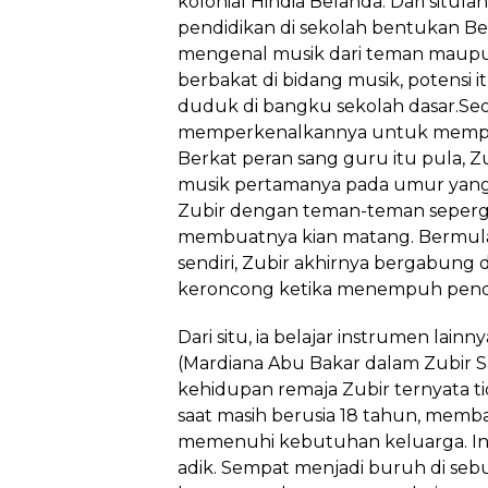
kolonial Hindia Belanda. Dari situ
pendidikan di sekolah bentukan Be
mengenal musik dari teman maup
berbakat di bidang musik, potensi i
duduk di bangku sekolah dasar.Se
memperkenalkannya untuk mempela
Berkat peran sang guru itu pula,
musik pertamanya pada umur yang 
Zubir dengan teman-teman seperg
membuatnya kian matang. Bermula 
sendiri, Zubir akhirnya bergabung
keroncong ketika menempuh pend
Dari situ, ia belajar instrumen lainn
(Mardiana Abu Bakar dalam Zubir Sa
kehidupan remaja Zubir ternyata ti
saat masih berusia 18 tahun, mem
memenuhi kebutuhan keluarga. Ing
adik. Sempat menjadi buruh di sebu