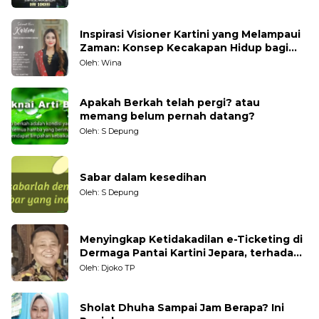
Inspirasi Visioner Kartini yang Melampaui
Zaman: Konsep Kecakapan Hidup bagi
Generasi Muda
Oleh: Wina
Apakah Berkah telah pergi? atau
memang belum pernah datang?
Oleh: S Depung
Sabar dalam kesedihan
Oleh: S Depung
Menyingkap Ketidakadilan e-Ticketing di
Dermaga Pantai Kartini Jepara, terhadap
Nelayan Tradisional
Oleh: Djoko TP
Sholat Dhuha Sampai Jam Berapa? Ini