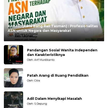
KABARI (Kata Bang Rali Tasman) : Profesionalitas
ASN untuk Negara dan Masyarakat
Oleh:
Rali Tasman
Pandangan Sosial Wanita Independen
dan Karakteristiknya
Oleh: Arif Murdikanto
Patah Arang di Ruang Pendidikan
Oleh: Citra
Adil Dalam Menyikapi Masalah
Oleh: S Depung