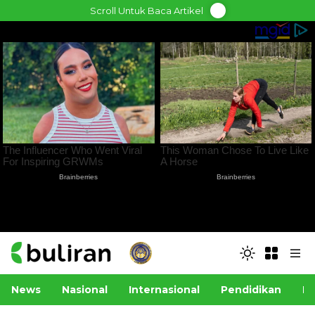
Skip
Scroll Untuk Baca Artikel
to
content
News
Nasional
Internasional
Pendidikan
Po