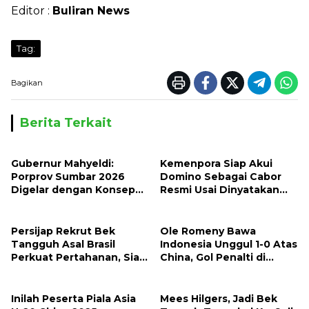
Editor :
Buliran News
Tag:
Bagikan
Berita Terkait
Gubernur Mahyeldi:
Kemenpora Siap Akui
Porprov Sumbar 2026
Domino Sebagai Cabor
Digelar dengan Konsep
Resmi Usai Dinyatakan
Tuan Rumah Bersama
Halal Oleh MUI
Persijap Rekrut Bek
Ole Romeny Bawa
Tangguh Asal Brasil
Indonesia Unggul 1-0 Atas
Perkuat Pertahanan, Siap
China, Gol Penalti di
Bersaing di Liga 1
Babak Pertama
Inilah Peserta Piala Asia
Mees Hilgers, Jadi Bek