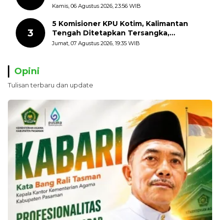
dengan Mengibarkan Bendera Merah
Kamis, 06 Agustus 2026, 23:56 WIB
Putih
5 Komisioner KPU Kotim, Kalimantan
3
Tengah Ditetapkan Tersangka,
Kerugian Negara ditaksir 10 Milyard
Jumat, 07 Agustus 2026, 19:35 WIB
Opini
Tulisan terbaru dan update