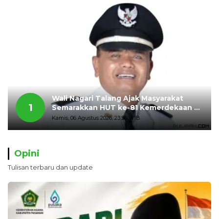
Wali Nagari Talang Ajak Masyarakat
1
Semarakkan HUT ke-81 Kemerdekaan RI
dengan Mengibarkan Bendera Merah
Kamis, 06 Agustus 2026, 23:56 WIB
Putih
Opini
Tulisan terbaru dan update