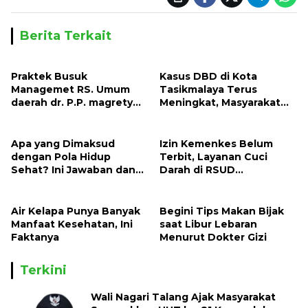
Berita Terkait
Praktek Busuk
Kasus DBD di Kota
Managemet RS. Umum
Tasikmalaya Terus
daerah dr. P.P. magrety
Meningkat, Masyarakat
Saumlaki, Pasien BPJS
Harus Waspada
selalu Beli Obat di Luar
Apa yang Dimaksud
Izin Kemenkes Belum
dengan Pola Hidup
Terbit, Layanan Cuci
Sehat? Ini Jawaban dan
Darah di RSUD
Panduan Lengkapnya
Karanganyar Tertunda
Air Kelapa Punya Banyak
Begini Tips Makan Bijak
Manfaat Kesehatan, Ini
saat Libur Lebaran
Faktanya
Menurut Dokter Gizi
Terkini
Wali Nagari Talang Ajak Masyarakat