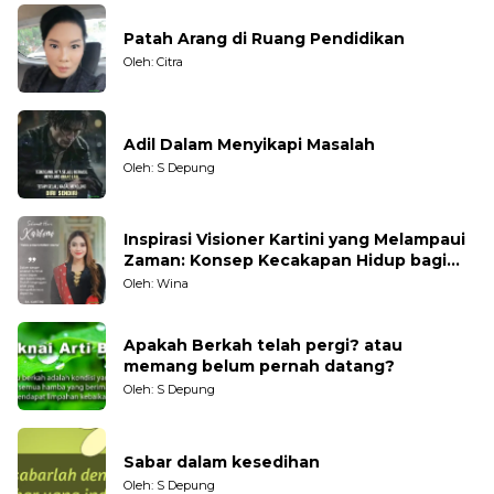
Patah Arang di Ruang Pendidikan
Oleh: Citra
Adil Dalam Menyikapi Masalah
Oleh: S Depung
Inspirasi Visioner Kartini yang Melampaui
Zaman: Konsep Kecakapan Hidup bagi
Generasi Muda
Oleh: Wina
Apakah Berkah telah pergi? atau
memang belum pernah datang?
Oleh: S Depung
Sabar dalam kesedihan
Oleh: S Depung