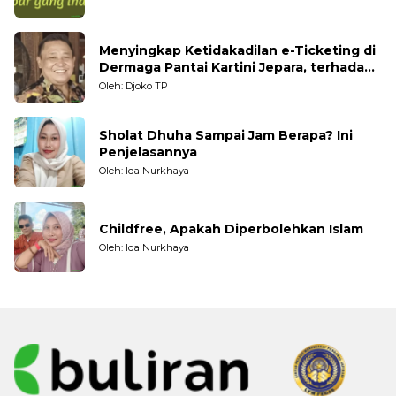
Menyingkap Ketidakadilan e-Ticketing di
Dermaga Pantai Kartini Jepara, terhadap
Nelayan Tradisional
Oleh: Djoko TP
Sholat Dhuha Sampai Jam Berapa? Ini
Penjelasannya
Oleh: Ida Nurkhaya
Childfree, Apakah Diperbolehkan Islam
Oleh: Ida Nurkhaya