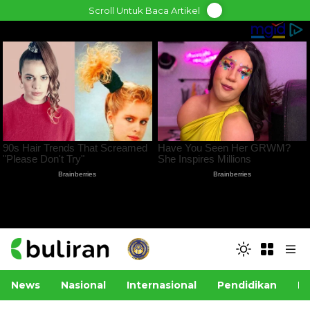
Skip
Scroll Untuk Baca Artikel
to
content
News
Nasional
Internasional
Pendidikan
Po