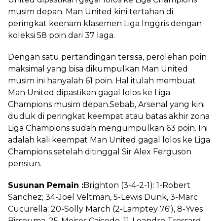
musim depan. Man United kini tertahan di
peringkat keenam klasemen Liga Inggris dengan
koleksi 58 poin dari 37 laga.
Dengan satu pertandingan tersisa, perolehan poin
maksimal yang bisa dikumpulkan Man United
musim ini hanyalah 61 poin. Hal itulah membuat
Man United dipastikan gagal lolos ke Liga
Champions musim depan.Sebab, Arsenal yang kini
duduk di peringkat keempat atau batas akhir zona
Liga Champions sudah mengumpulkan 63 poin. Ini
adalah kali keempat Man United gagal lolos ke Liga
Champions setelah ditinggal Sir Alex Ferguson
pensiun.
Susunan Pemain :
Brighton (3-4-2-1): 1-Robert
Sanchez; 34-Joel Veltman, 5-Lewis Dunk, 3-Marc
Cucurella; 20-Solly March (2-Lamptey 76'), 8-Yves
Bissouma, 25-Moises Caicedo, 11-Leandro Trossard