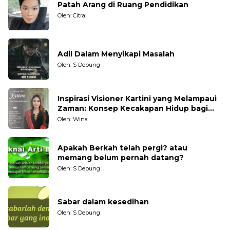
Patah Arang di Ruang Pendidikan
Oleh: Citra
Adil Dalam Menyikapi Masalah
Oleh: S Depung
Inspirasi Visioner Kartini yang Melampaui
Zaman: Konsep Kecakapan Hidup bagi
Generasi Muda
Oleh: Wina
Apakah Berkah telah pergi? atau
memang belum pernah datang?
Oleh: S Depung
Sabar dalam kesedihan
Oleh: S Depung