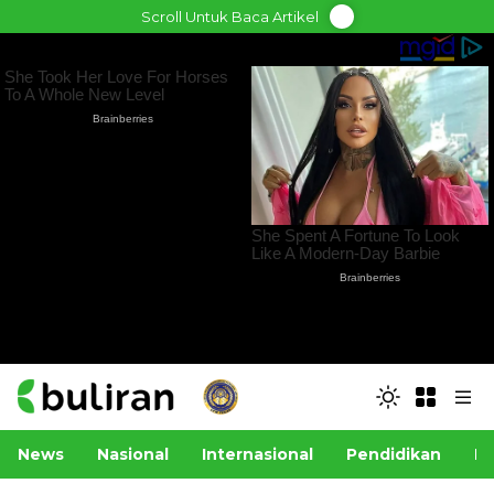
Skip
Scroll Untuk Baca Artikel
to
content
News
Nasional
Internasional
Pendidikan
Po