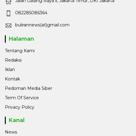
Jalan Gading Raya ll, Jakarta Timur, DKI Jakarta
082285086364
bulirannews(at)gmail.com
Halaman
Tentang Kami
Redaksi
Iklan
Kontak
Pedoman Media Siber
Term Of Service
Privacy Policy
Kanal
News