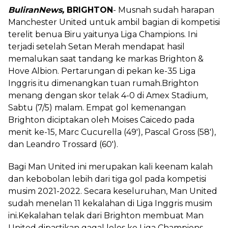
BuliranNews,
BRIGHTON
- Musnah sudah harapan
Manchester United untuk ambil bagian di kompetisi
terelit benua Biru yaitunya Liga Champions. Ini
terjadi setelah Setan Merah mendapat hasil
memalukan saat tandang ke markas Brighton &
Hove Albion. Pertarungan di pekan ke-35 Liga
Inggris itu dimenangkan tuan rumah.Brighton
menang dengan skor telak 4-0 di Amex Stadium,
Sabtu (7/5) malam. Empat gol kemenangan
Brighton diciptakan oleh Moises Caicedo pada
menit ke-15, Marc Cucurella (49'), Pascal Gross (58'),
dan Leandro Trossard (60').
Bagi Man United ini merupakan kali keenam kalah
dan kebobolan lebih dari tiga gol pada kompetisi
musim 2021-2022. Secara keseluruhan, Man United
sudah menelan 11 kekalahan di Liga Inggris musim
ini.Kekalahan telak dari Brighton membuat Man
United dipastikan gagal lolos ke Liga Champions