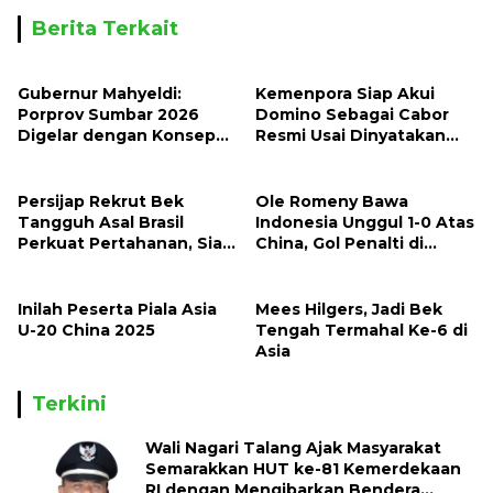
Berita Terkait
Gubernur Mahyeldi:
Kemenpora Siap Akui
Porprov Sumbar 2026
Domino Sebagai Cabor
Digelar dengan Konsep
Resmi Usai Dinyatakan
Tuan Rumah Bersama
Halal Oleh MUI
Persijap Rekrut Bek
Ole Romeny Bawa
Tangguh Asal Brasil
Indonesia Unggul 1-0 Atas
Perkuat Pertahanan, Siap
China, Gol Penalti di
Bersaing di Liga 1
Babak Pertama
Inilah Peserta Piala Asia
Mees Hilgers, Jadi Bek
U-20 China 2025
Tengah Termahal Ke-6 di
Asia
Terkini
Wali Nagari Talang Ajak Masyarakat
Semarakkan HUT ke-81 Kemerdekaan
RI dengan Mengibarkan Bendera