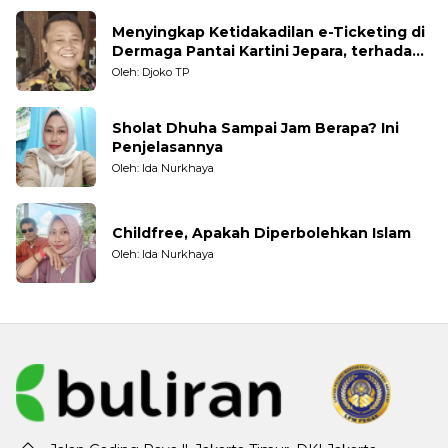
Menyingkap Ketidakadilan e-Ticketing di
Dermaga Pantai Kartini Jepara, terhadap
Nelayan Tradisional
Oleh: Djoko TP
Sholat Dhuha Sampai Jam Berapa? Ini
Penjelasannya
Oleh: Ida Nurkhaya
Childfree, Apakah Diperbolehkan Islam
Oleh: Ida Nurkhaya