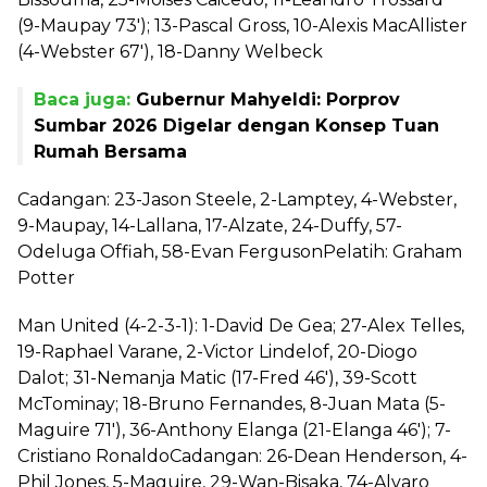
(9-Maupay 73'); 13-Pascal Gross, 10-Alexis MacAllister
(4-Webster 67'), 18-Danny Welbeck
Baca juga:
Gubernur Mahyeldi: Porprov
Sumbar 2026 Digelar dengan Konsep Tuan
Rumah Bersama
Cadangan: 23-Jason Steele, 2-Lamptey, 4-Webster,
9-Maupay, 14-Lallana, 17-Alzate, 24-Duffy, 57-
Odeluga Offiah, 58-Evan FergusonPelatih: Graham
Potter
Man United (4-2-3-1): 1-David De Gea; 27-Alex Telles,
19-Raphael Varane, 2-Victor Lindelof, 20-Diogo
Dalot; 31-Nemanja Matic (17-Fred 46'), 39-Scott
McTominay; 18-Bruno Fernandes, 8-Juan Mata (5-
Maguire 71'), 36-Anthony Elanga (21-Elanga 46'); 7-
Cristiano RonaldoCadangan: 26-Dean Henderson, 4-
Phil Jones, 5-Maguire, 29-Wan-Bisaka, 74-Alvaro