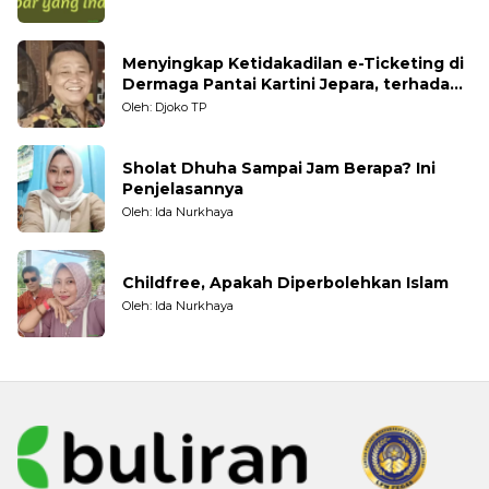
Menyingkap Ketidakadilan e-Ticketing di
Dermaga Pantai Kartini Jepara, terhadap
Nelayan Tradisional
Oleh: Djoko TP
Sholat Dhuha Sampai Jam Berapa? Ini
Penjelasannya
Oleh: Ida Nurkhaya
Childfree, Apakah Diperbolehkan Islam
Oleh: Ida Nurkhaya