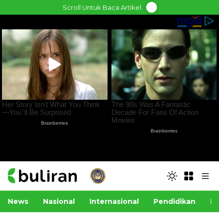
Skip
Scroll Untuk Baca Artikel
to
content
News
Nasional
Internasional
Pendidikan
Po