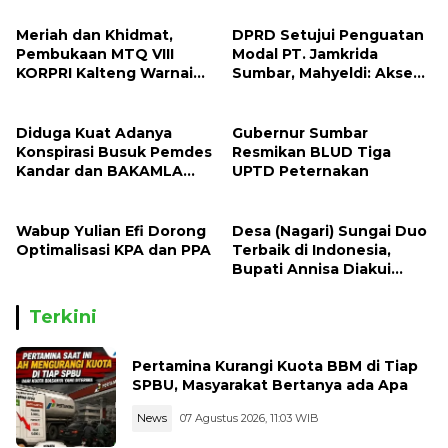
Meriah dan Khidmat,
DPRD Setujui Penguatan
Pembukaan MTQ VIII
Modal PT. Jamkrida
KORPRI Kalteng Warnai
Sumbar, Mahyeldi: Akses
Puruk Cahu
Pembiayaan UMKM Lokal
Kian Terbuka
Diduga Kuat Adanya
Gubernur Sumbar
Konspirasi Busuk Pemdes
Resmikan BLUD Tiga
Kandar dan BAKAMLA
UPTD Peternakan
Terkait Hibah Tanah
Keluarga Oratmangun-
Refualu
Wabup Yulian Efi Dorong
Desa (Nagari) Sungai Duo
Optimalisasi KPA dan PPA
Terbaik di Indonesia,
Bupati Annisa Diakui
Sebagai Pembina Desa
Terbaik Nasional
Terkini
Pertamina Kurangi Kuota BBM di Tiap
SPBU, Masyarakat Bertanya ada Apa
News
07 Agustus 2026, 11:03 WIB