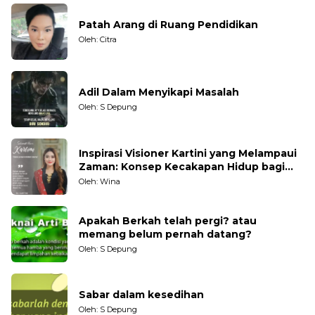
Patah Arang di Ruang Pendidikan
Oleh: Citra
Adil Dalam Menyikapi Masalah
Oleh: S Depung
Inspirasi Visioner Kartini yang Melampaui
Zaman: Konsep Kecakapan Hidup bagi
Generasi Muda
Oleh: Wina
Apakah Berkah telah pergi? atau
memang belum pernah datang?
Oleh: S Depung
Sabar dalam kesedihan
Oleh: S Depung