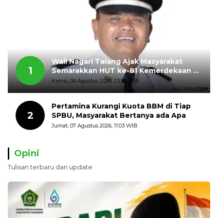
Wali Nagari Talang Ajak Masyarakat
1
Semarakkan HUT ke-81 Kemerdekaan RI
dengan Mengibarkan Bendera Merah
Kamis, 06 Agustus 2026, 23:56 WIB
Putih
Pertamina Kurangi Kuota BBM di Tiap
2
SPBU, Masyarakat Bertanya ada Apa
Jumat, 07 Agustus 2026, 11:03 WIB
Opini
Tulisan terbaru dan update