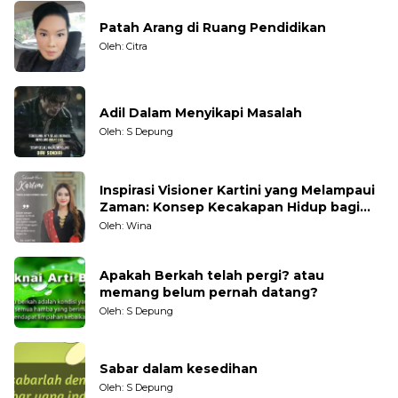
Patah Arang di Ruang Pendidikan
Oleh: Citra
Adil Dalam Menyikapi Masalah
Oleh: S Depung
Inspirasi Visioner Kartini yang Melampaui
Zaman: Konsep Kecakapan Hidup bagi
Generasi Muda
Oleh: Wina
Apakah Berkah telah pergi? atau
memang belum pernah datang?
Oleh: S Depung
Sabar dalam kesedihan
Oleh: S Depung