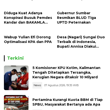
Puruk Cahu
Pembiayaan UMKM Lokal
Kian Terbuka
Diduga Kuat Adanya
Gubernur Sumbar
Konspirasi Busuk Pemdes
Resmikan BLUD Tiga
Kandar dan BAKAMLA
UPTD Peternakan
Terkait Hibah Tanah
Keluarga Oratmangun-
Refualu
Wabup Yulian Efi Dorong
Desa (Nagari) Sungai Duo
Optimalisasi KPA dan PPA
Terbaik di Indonesia,
Bupati Annisa Diakui
Sebagai Pembina Desa
Terbaik Nasional
Terkini
5 Komisioner KPU Kotim, Kalimantan
Tengah Ditetapkan Tersangka,
Kerugian Negara ditaksir 10 Milyard
News
07 Agustus 2026, 19:35 WIB
Pertamina Kurangi Kuota BBM di Tiap
SPBU, Masyarakat Bertanya ada Apa