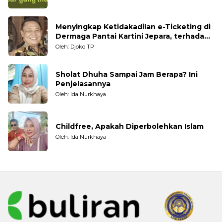
Menyingkap Ketidakadilan e-Ticketing di
Dermaga Pantai Kartini Jepara, terhadap
Nelayan Tradisional
Oleh: Djoko TP
Sholat Dhuha Sampai Jam Berapa? Ini
Penjelasannya
Oleh: Ida Nurkhaya
Childfree, Apakah Diperbolehkan Islam
Oleh: Ida Nurkhaya