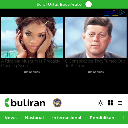
Skip
Scroll Untuk Baca Artikel
to
content
News
Nasional
Internasional
Pendidikan
Po