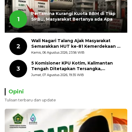
Pertamina Kurangi Kuota BBM di Tiap
1
SPBU, Masyarakat Bertanya ada Apa
Jumat, 07 Agustus 2026, 11:03 WIB
Wali Nagari Talang Ajak Masyarakat
2
Semarakkan HUT ke-81 Kemerdekaan RI
dengan Mengibarkan Bendera Merah
Kamis, 06 Agustus 2026, 23:56 WIB
Putih
5 Komisioner KPU Kotim, Kalimantan
3
Tengah Ditetapkan Tersangka,
Kerugian Negara ditaksir 10 Milyard
Jumat, 07 Agustus 2026, 19:35 WIB
Opini
Tulisan terbaru dan update