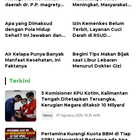
daerah dr. P.P. magrety
Meningkat, Masyarakat
Saumlaki, Pasien BPJS
Harus Waspada
selalu Beli Obat di Luar
Apa yang Dimaksud
Izin Kemenkes Belum
dengan Pola Hidup
Terbit, Layanan Cuci
Sehat? Ini Jawaban dan
Darah di RSUD
Panduan Lengkapnya
Karanganyar Tertunda
Air Kelapa Punya Banyak
Begini Tips Makan Bijak
Manfaat Kesehatan, Ini
saat Libur Lebaran
Faktanya
Menurut Dokter Gizi
Terkini
5 Komisioner KPU Kotim, Kalimantan
Tengah Ditetapkan Tersangka,
Kerugian Negara ditaksir 10 Milyard
News
07 Agustus 2026, 19:35 WIB
Pertamina Kurangi Kuota BBM di Tiap
SPBU, Masyarakat Bertanya ada Apa