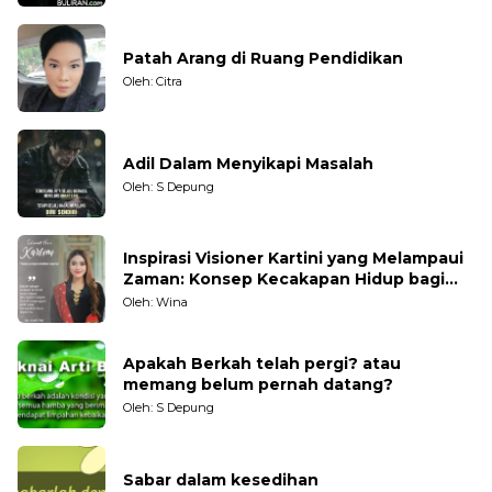
Patah Arang di Ruang Pendidikan
Oleh: Citra
Adil Dalam Menyikapi Masalah
Oleh: S Depung
Inspirasi Visioner Kartini yang Melampaui
Zaman: Konsep Kecakapan Hidup bagi
Generasi Muda
Oleh: Wina
Apakah Berkah telah pergi? atau
memang belum pernah datang?
Oleh: S Depung
Sabar dalam kesedihan