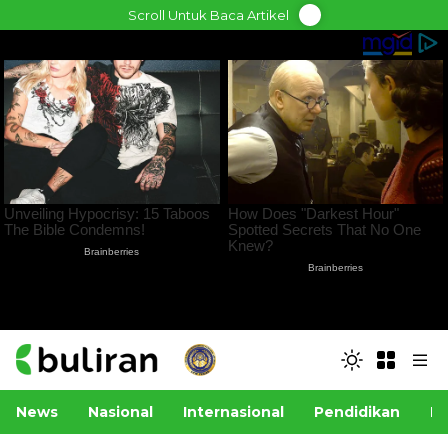
Skip
Scroll Untuk Baca Artikel
to
content
News
Nasional
Internasional
Pendidikan
Po