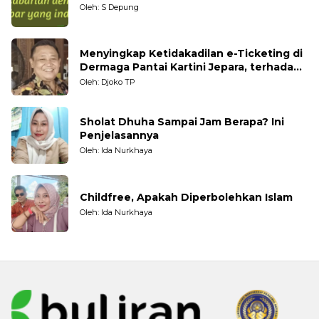
Oleh: S Depung
Menyingkap Ketidakadilan e-Ticketing di
Dermaga Pantai Kartini Jepara, terhadap
Nelayan Tradisional
Oleh: Djoko TP
Sholat Dhuha Sampai Jam Berapa? Ini
Penjelasannya
Oleh: Ida Nurkhaya
Childfree, Apakah Diperbolehkan Islam
Oleh: Ida Nurkhaya