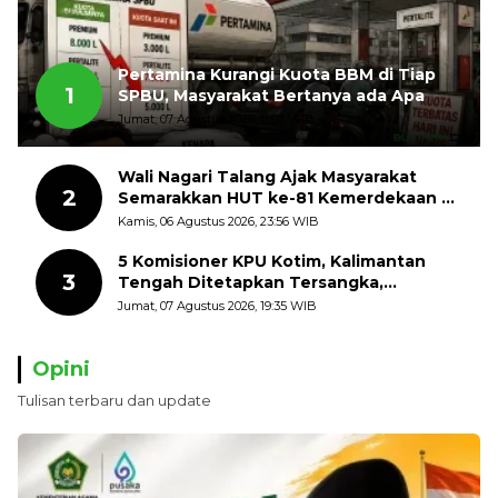
Pertamina Kurangi Kuota BBM di Tiap
1
SPBU, Masyarakat Bertanya ada Apa
Jumat, 07 Agustus 2026, 11:03 WIB
Wali Nagari Talang Ajak Masyarakat
2
Semarakkan HUT ke-81 Kemerdekaan RI
dengan Mengibarkan Bendera Merah
Kamis, 06 Agustus 2026, 23:56 WIB
Putih
5 Komisioner KPU Kotim, Kalimantan
3
Tengah Ditetapkan Tersangka,
Kerugian Negara ditaksir 10 Milyard
Jumat, 07 Agustus 2026, 19:35 WIB
Opini
Tulisan terbaru dan update