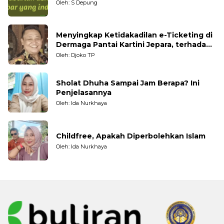
Oleh: S Depung
Menyingkap Ketidakadilan e-Ticketing di
Dermaga Pantai Kartini Jepara, terhadap
Nelayan Tradisional
Oleh: Djoko TP
Sholat Dhuha Sampai Jam Berapa? Ini
Penjelasannya
Oleh: Ida Nurkhaya
Childfree, Apakah Diperbolehkan Islam
Oleh: Ida Nurkhaya