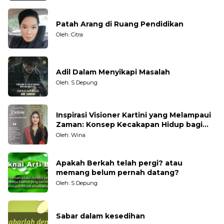
Patah Arang di Ruang Pendidikan
Oleh: Citra
Adil Dalam Menyikapi Masalah
Oleh: S Depung
Inspirasi Visioner Kartini yang Melampaui
Zaman: Konsep Kecakapan Hidup bagi
Generasi Muda
Oleh: Wina
Apakah Berkah telah pergi? atau
memang belum pernah datang?
Oleh: S Depung
Sabar dalam kesedihan