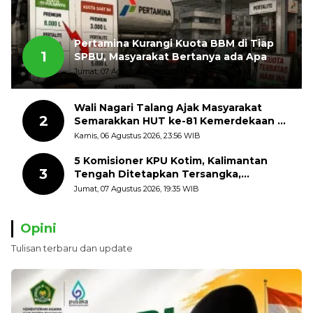
Pertamina Kurangi Kuota BBM di Tiap
1
SPBU, Masyarakat Bertanya ada Apa
Jumat, 07 Agustus 2026, 11:03 WIB
Wali Nagari Talang Ajak Masyarakat
2
Semarakkan HUT ke-81 Kemerdekaan RI
dengan Mengibarkan Bendera Merah
Kamis, 06 Agustus 2026, 23:56 WIB
Putih
5 Komisioner KPU Kotim, Kalimantan
3
Tengah Ditetapkan Tersangka,
Kerugian Negara ditaksir 10 Milyard
Jumat, 07 Agustus 2026, 19:35 WIB
Opini
Tulisan terbaru dan update