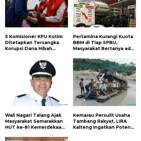
5 Komisioner KPU Kotim
Pertamina Kurangi Kuota
Ditetapkan Tersangka
BBM di Tiap SPBU,
Korupsi Dana Hibah
Masyarakat Bertanya ada
Pilkada, Kerugian Negara
Apa
ditaksir 10 Milyard
Wali Nagari Talang Ajak
Kemarau Persulit Usaha
Masyarakat Semarakkan
Tambang Rakyat, LIRA
HUT ke-81 Kemerdekaan
Kalteng Ingatkan Potensi
RI dengan Mengibarkan
Naiknya Tingkat Kesulitan
Bendera Merah Putih
Hidup