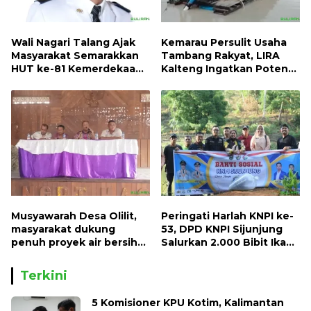
Wali Nagari Talang Ajak
Kemarau Persulit Usaha
Masyarakat Semarakkan
Tambang Rakyat, LIRA
HUT ke-81 Kemerdekaan
Kalteng Ingatkan Potensi
RI dengan Mengibarkan
Naiknya Tingkat Kesulitan
Bendera Merah Putih
Hidup
Musyawarah Desa Olilit,
Peringati Harlah KNPI ke-
masyarakat dukung
53, DPD KNPI Sijunjung
penuh proyek air bersih
Salurkan 2.000 Bibit Ikan
Oryoin
dan 50 Bibit Pohon Petai
Terkini
5 Komisioner KPU Kotim, Kalimantan