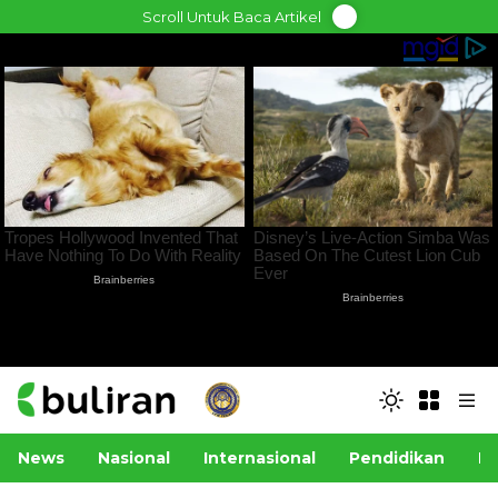
Skip
Scroll Untuk Baca Artikel
to
content
News
Nasional
Internasional
Pendidikan
Po