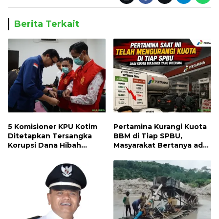
Berita Terkait
5 Komisioner KPU Kotim
Pertamina Kurangi Kuota
Ditetapkan Tersangka
BBM di Tiap SPBU,
Korupsi Dana Hibah
Masyarakat Bertanya ada
Pilkada, Kerugian Negara
Apa
ditaksir 10 Milyard