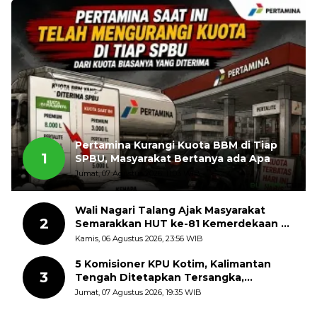
Pertamina Kurangi Kuota BBM di Tiap
1
SPBU, Masyarakat Bertanya ada Apa
Jumat, 07 Agustus 2026, 11:03 WIB
Wali Nagari Talang Ajak Masyarakat
2
Semarakkan HUT ke-81 Kemerdekaan RI
dengan Mengibarkan Bendera Merah
Kamis, 06 Agustus 2026, 23:56 WIB
Putih
5 Komisioner KPU Kotim, Kalimantan
3
Tengah Ditetapkan Tersangka,
Kerugian Negara ditaksir 10 Milyard
Jumat, 07 Agustus 2026, 19:35 WIB