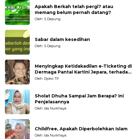
Apakah Berkah telah pergi? atau
memang belum pernah datang?
Oleh: S Depung
Sabar dalam kesedihan
Oleh: S Depung
Menyingkap Ketidakadilan e-Ticketing di
Dermaga Pantai Kartini Jepara, terhadap
Nelayan Tradisional
Oleh: Djoko TP
Sholat Dhuha Sampai Jam Berapa? Ini
Penjelasannya
Oleh: Ida Nurkhaya
Childfree, Apakah Diperbolehkan Islam
Oleh: Ida Nurkhaya