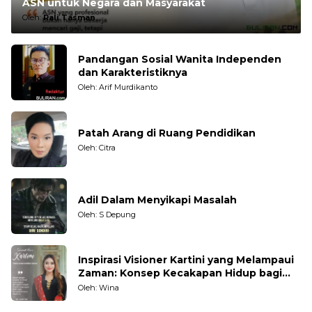
ASN untuk Negara dan Masyarakat
Oleh:
Rali Tasman
Pandangan Sosial Wanita Independen
dan Karakteristiknya
Oleh: Arif Murdikanto
Patah Arang di Ruang Pendidikan
Oleh: Citra
Adil Dalam Menyikapi Masalah
Oleh: S Depung
Inspirasi Visioner Kartini yang Melampaui
Zaman: Konsep Kecakapan Hidup bagi
Generasi Muda
Oleh: Wina