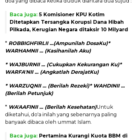
doa yang dibaca ketika duduk diantara dua sujud :
Baca juga:
5 Komisioner KPU Kotim
Ditetapkan Tersangka Korupsi Dana Hibah
Pilkada, Kerugian Negara ditaksir 10 Milyard
*
ROBBIGHFIRLII ...(Ampunilah DosaKu)
*
WARHAMNII ... (Kasihanilah Aku)
* WAJBURNII ... (Cukupkan Kekurangan Ku)
*
WARFA'NII ... (Angkatlah DerajatKu)
* WARZUQNII ... (Berilah Rezeki)
* WAHDINII ...
(Berilah Petunjuk)
*
WA'AAFINII ... (Berilah Kesehatan)
Untuk
diketahui, do'a inilah yang sebenarnya paling
banyaak dibaca oleh ummat Islam.
Baca juga:
Pertamina Kurangi Kuota BBM di