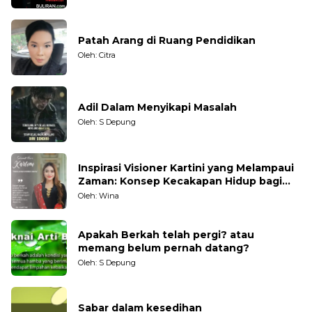
Patah Arang di Ruang Pendidikan
Oleh: Citra
Adil Dalam Menyikapi Masalah
Oleh: S Depung
Inspirasi Visioner Kartini yang Melampaui
Zaman: Konsep Kecakapan Hidup bagi
Generasi Muda
Oleh: Wina
Apakah Berkah telah pergi? atau
memang belum pernah datang?
Oleh: S Depung
Sabar dalam kesedihan