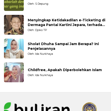
Oleh: S Depung
Menyingkap Ketidakadilan e-Ticketing di
Dermaga Pantai Kartini Jepara, terhadap
Nelayan Tradisional
Oleh: Djoko TP
Sholat Dhuha Sampai Jam Berapa? Ini
Penjelasannya
Oleh: Ida Nurkhaya
Childfree, Apakah Diperbolehkan Islam
Oleh: Ida Nurkhaya