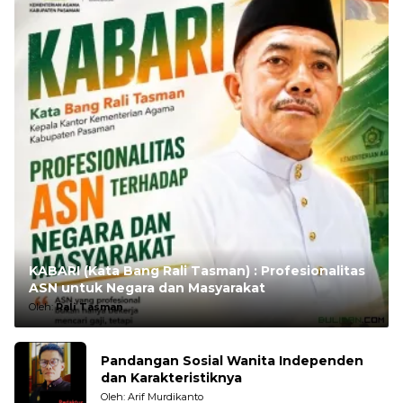
KABARI (Kata Bang Rali Tasman) : Profesionalitas
ASN untuk Negara dan Masyarakat
Oleh:
Rali Tasman
Pandangan Sosial Wanita Independen
dan Karakteristiknya
Oleh: Arif Murdikanto