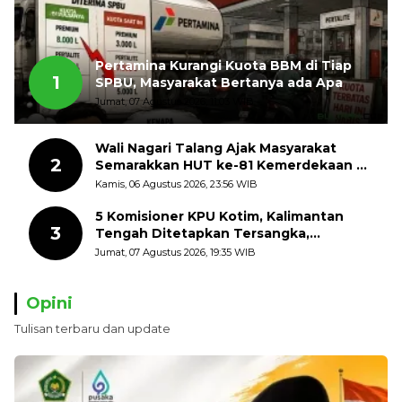
Pertamina Kurangi Kuota BBM di Tiap
1
SPBU, Masyarakat Bertanya ada Apa
Jumat, 07 Agustus 2026, 11:03 WIB
Wali Nagari Talang Ajak Masyarakat
2
Semarakkan HUT ke-81 Kemerdekaan RI
dengan Mengibarkan Bendera Merah
Kamis, 06 Agustus 2026, 23:56 WIB
Putih
5 Komisioner KPU Kotim, Kalimantan
3
Tengah Ditetapkan Tersangka,
Kerugian Negara ditaksir 10 Milyard
Jumat, 07 Agustus 2026, 19:35 WIB
Opini
Tulisan terbaru dan update