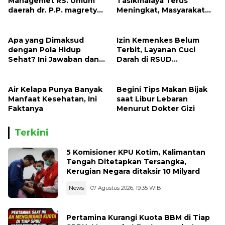
Managemet RS. Umum
Tasikmalaya Terus
daerah dr. P.P. magrety
Meningkat, Masyarakat
Saumlaki, Pasien BPJS
Harus Waspada
selalu Beli Obat di Luar
Apa yang Dimaksud
Izin Kemenkes Belum
dengan Pola Hidup
Terbit, Layanan Cuci
Sehat? Ini Jawaban dan
Darah di RSUD
Panduan Lengkapnya
Karanganyar Tertunda
Air Kelapa Punya Banyak
Begini Tips Makan Bijak
Manfaat Kesehatan, Ini
saat Libur Lebaran
Faktanya
Menurut Dokter Gizi
Terkini
5 Komisioner KPU Kotim, Kalimantan
Tengah Ditetapkan Tersangka,
Kerugian Negara ditaksir 10 Milyard
News
07 Agustus 2026, 19:35 WIB
Pertamina Kurangi Kuota BBM di Tiap