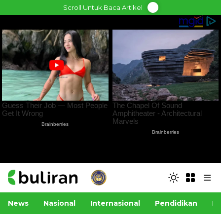
Skip
Scroll Untuk Baca Artikel
to
content
News
Nasional
Internasional
Pendidikan
Po