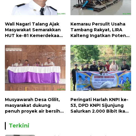
Wali Nagari Talang Ajak
Kemarau Persulit Usaha
Masyarakat Semarakkan
Tambang Rakyat, LIRA
HUT ke-81 Kemerdekaan
Kalteng Ingatkan Potensi
RI dengan Mengibarkan
Naiknya Tingkat Kesulitan
Bendera Merah Putih
Hidup
Musyawarah Desa Olilit,
Peringati Harlah KNPI ke-
masyarakat dukung
53, DPD KNPI Sijunjung
penuh proyek air bersih
Salurkan 2.000 Bibit Ikan
Oryoin
dan 50 Bibit Pohon Petai
Terkini