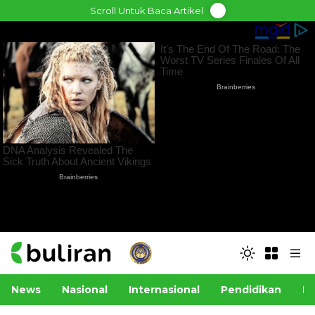
Skip
Scroll Untuk Baca Artikel
to
content
News
Nasional
Internasional
Pendidikan
Po