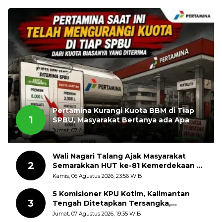
Pertamina Kurangi Kuota BBM di Tiap
1
SPBU, Masyarakat Bertanya ada Apa
Jumat, 07 Agustus 2026, 11:03 WIB
Wali Nagari Talang Ajak Masyarakat
2
Semarakkan HUT ke-81 Kemerdekaan RI
dengan Mengibarkan Bendera Merah
Kamis, 06 Agustus 2026, 23:56 WIB
Putih
5 Komisioner KPU Kotim, Kalimantan
3
Tengah Ditetapkan Tersangka,
Kerugian Negara ditaksir 10 Milyard
Jumat, 07 Agustus 2026, 19:35 WIB