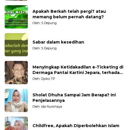
Apakah Berkah telah pergi? atau
memang belum pernah datang?
Oleh: S Depung
Sabar dalam kesedihan
Oleh: S Depung
Menyingkap Ketidakadilan e-Ticketing di
Dermaga Pantai Kartini Jepara, terhadap
Nelayan Tradisional
Oleh: Djoko TP
Sholat Dhuha Sampai Jam Berapa? Ini
Penjelasannya
Oleh: Ida Nurkhaya
Childfree, Apakah Diperbolehkan Islam