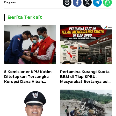
Bagikan
Berita Terkait
5 Komisioner KPU Kotim
Pertamina Kurangi Kuota
Ditetapkan Tersangka
BBM di Tiap SPBU,
Korupsi Dana Hibah
Masyarakat Bertanya ada
Pilkada, Kerugian Negara
Apa
ditaksir 10 Milyard