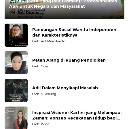
KABARI (Kata Bang Rali Tasman) : Profesionalitas
ASN untuk Negara dan Masyarakat
Oleh:
Rali Tasman
Pandangan Sosial Wanita Independen
dan Karakteristiknya
Oleh: Arif Murdikanto
Patah Arang di Ruang Pendidikan
Oleh: Citra
Adil Dalam Menyikapi Masalah
Oleh: S Depung
Inspirasi Visioner Kartini yang Melampaui
Zaman: Konsep Kecakapan Hidup bagi
Generasi Muda
Oleh: Wina