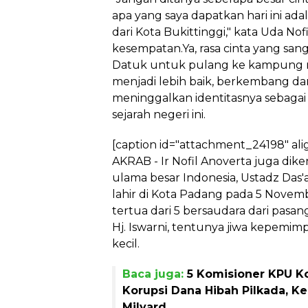
apa yang saya dapatkan hari ini ad
dari Kota Bukittinggi," kata Uda No
kesempatan.Ya, rasa cinta yang sa
Datuk untuk pulang ke kampung m
menjadi lebih baik, berkembang d
meninggalkan identitasnya sebagai 
sejarah negeri ini.
[caption id="attachment_24198" ali
AKRAB - Ir Nofil Anoverta juga dik
ulama besar Indonesia, Ustadz Das'at
lahir di Kota Padang pada 5 Novemb
tertua dari 5 bersaudara dari pasa
Hj. Iswarni, tentunya jiwa kepemimp
kecil.
Baca juga:
5 Komisioner KPU K
Korupsi Dana Hibah Pilkada, Ke
Milyard