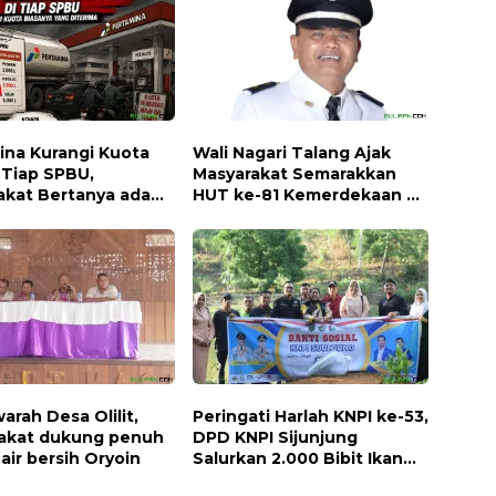
ina Kurangi Kuota
Wali Nagari Talang Ajak
 Tiap SPBU,
Masyarakat Semarakkan
akat Bertanya ada
HUT ke-81 Kemerdekaan RI
dengan Mengibarkan
Bendera Merah Putih
rah Desa Olilit,
Peringati Harlah KNPI ke-53,
akat dukung penuh
DPD KNPI Sijunjung
air bersih Oryoin
Salurkan 2.000 Bibit Ikan
dan 50 Bibit Pohon Petai