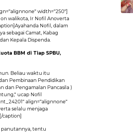
ign="alignnone" width="250"]
on walikota, Ir Nofil Anoverta
aption]Ayahanda Nofil, dalam
aya sebagai Camat, Kabag
dan Kepala Dispenda.
Kuota BBM di Tiap SPBU,
hun. Beliau waktu itu
Badan Pembinaan Pendidikan
 dan Pengamalan Pancasila )
ntung," ucap Nofil
nt_24201" align="alignnone"
verta selalu menjaga
/caption]
 panutannya, tentu