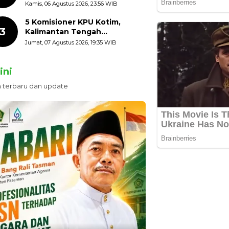
HUT ke-81 Kemerdekaan RI
Kamis, 06 Agustus 2026, 23:56 WIB
dengan Mengibarkan
Bendera Merah Putih
5 Komisioner KPU Kotim,
3
Kalimantan Tengah
Ditetapkan Tersangka,
Jumat, 07 Agustus 2026, 19:35 WIB
Kerugian Negara ditaksir 10
Milyard
ini
n terbaru dan update