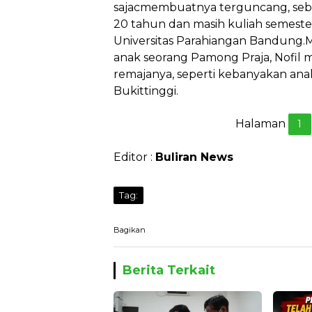
sajacmembuatnya terguncang, sebab
20 tahun dan masih kuliah semester 
Universitas Parahiangan Bandung.M
anak seorang Pamong Praja, Nofil m
remajanya, seperti kebanyakan anak
Bukittinggi.
Halaman
1
Editor :
Buliran News
Tag:
Bagikan
Berita Terkait