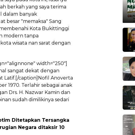
KAB
alah berkah yang saya terima
Pro
fil dalam banyak
Ma
Oleh
ngat besar "memaksa" Sang
embenahi Kota Bukittinggi
an modern tanpa
kota wisata nan sarat dengan
gn="alignnone" width="250"]
enal sangat dekat dengan
 Latif.[/caption]Nofil Anoverta
er 1970. Terlahir sebagai anak
ngan Drs. H. Nazwar Kamin dan
inan sudah dimilikinya sedari
otim Ditetapkan Tersangka
rugian Negara ditaksir 10