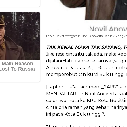
Lebih Dekat dengan Ir. Nofil Anoverta Datuak Rangk
TAK KENAL MAKA TAK SAYANG, T
Jika rasa cinta itu tak ada, maka k
dijalani.Hal inilah sebenarnya yang 
Anoverta Datuak Rajo Batuah untu
memperebutkan kursi Bukittinggi 1
[caption id="attachment_24197" ali
MENDAFTAR - Ir Nofil Anoverta saat
calon walikota ke KPU Kota Bukitti
cinta pria ramah yang sehari harin
ini pada Kota Bukittinggi?.
"Jangan ditanya seberapa besar cinta