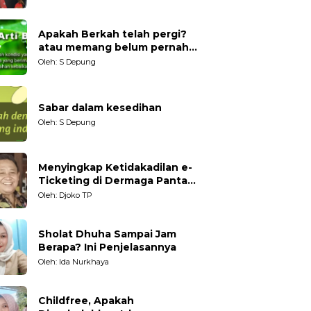
Generasi Muda
Apakah Berkah telah pergi?
atau memang belum pernah
datang?
Oleh: S Depung
Sabar dalam kesedihan
Oleh: S Depung
Menyingkap Ketidakadilan e-
Ticketing di Dermaga Pantai
Kartini Jepara, terhadap
Oleh: Djoko TP
Nelayan Tradisional
Sholat Dhuha Sampai Jam
Berapa? Ini Penjelasannya
Oleh: Ida Nurkhaya
Childfree, Apakah