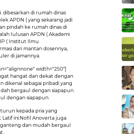
i. dibesarkan di rumah dinas
lek APDN ( yang sekarang jadi
n pindah ke rumah dinas di
alah lulusan APDN ( Akademi
 ( Institut Ilmu
rmasi dari mantan dosennya,
ler di jamannya.
gn="alignnone" width="250"]
angat hangat dan dekat dengan
n dikenal sebagai pribadi yang
udah bergaul dengan siapapun
aul dengan siapapun.
 turun kepada pria yang
Latif ini.Nofil Anoverta juga
ar, ganteng dan mudah bergaul
t.