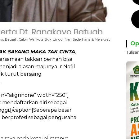
ayo Batuah, Calon Walikota Bukittinggi Nan Sederhana & Merakyat
Op
AK SAYANG MAKA TAK CINTA
,
Tulisa
ebersamaan takkan pernah bisa
menjadi alasan majunya Ir Nofil
k turut bersaing
.
gn="alignnone" width="250"]
 mendaftarkan diri sebagai
nggi.[/caption]Seberapa besar
ya berprofesi sebagai pengusaha
 saya pada kota ini, rasanya