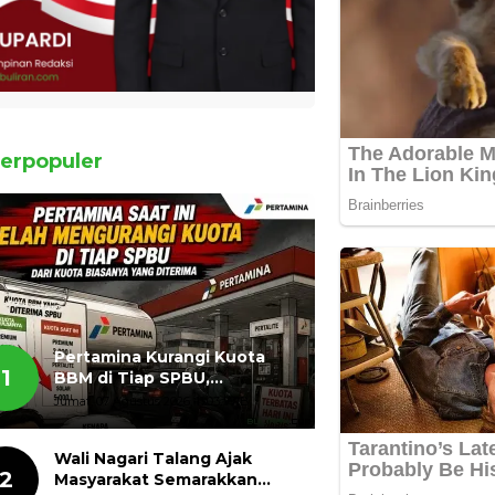
erpopuler
Pertamina Kurangi Kuota
1
BBM di Tiap SPBU,
Masyarakat Bertanya ada
Jumat, 07 Agustus 2026, 11:03 WIB
Apa
Wali Nagari Talang Ajak
2
Masyarakat Semarakkan