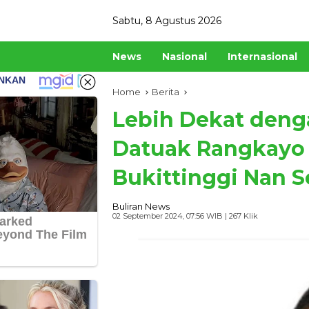
Skip
Sabtu, 8 Agustus 2026
to
content
News
Nasional
Internasional
Home
Berita
Lebih Dekat denga
Datuak Rangkayo 
Bukittinggi Nan 
Buliran News
02 September 2024, 07:56 WIB
| 267 Klik