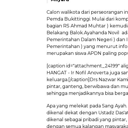
Calon walikota dari perseorangan in
Pemda Bukittinggi. Mulai dari komp
bagian RS Ahmad Muhtar ) kemudia
Belakang Balok.Ayahanda Novil ad
Pemerintahan Dalam Negeri ) dan IIP
Pemerintahan ) yang menurut info
merupakan siswa APDN paling popu
[caption id="attachment_24199" ali
HANGAT - Ir Nofil Anoverta juga s
keluarga.[/caption]Drs Nazwar Kami
pintar, ganteng, berwibawa dan m
sehingga menjadikannya bisa berg
Apa yang melekat pada Sang Ayah.
dikenal dekat dengan Ustadz Das'at 
dikenal sebagai pribadi yang pint
dengan semua kalangan masyaraka