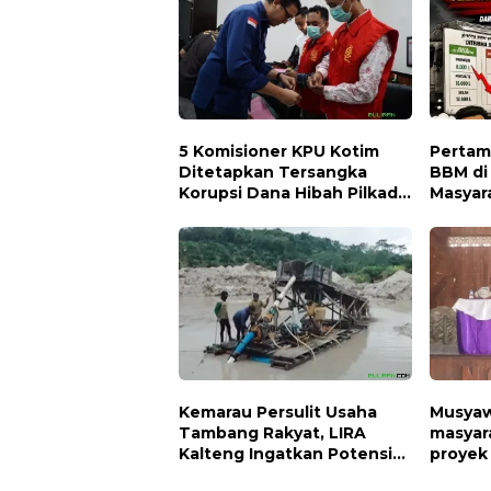
5 Komisioner KPU Kotim
Pertam
Ditetapkan Tersangka
BBM di
Korupsi Dana Hibah Pilkada,
Masyar
Kerugian Negara ditaksir 10
Apa
Milyard
Kemarau Persulit Usaha
Musyawa
Tambang Rakyat, LIRA
masyar
Kalteng Ingatkan Potensi
proyek 
Naiknya Tingkat Kesulitan