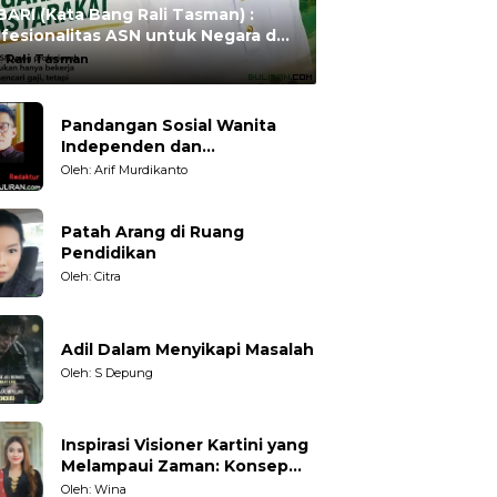
ARI (Kata Bang Rali Tasman) :
fesionalitas ASN untuk Negara dan
syarakat
:
Rali Tasman
Pandangan Sosial Wanita
Independen dan
Karakteristiknya
Oleh: Arif Murdikanto
Patah Arang di Ruang
Pendidikan
Oleh: Citra
Adil Dalam Menyikapi Masalah
Oleh: S Depung
Inspirasi Visioner Kartini yang
Melampaui Zaman: Konsep
Kecakapan Hidup bagi
Oleh: Wina