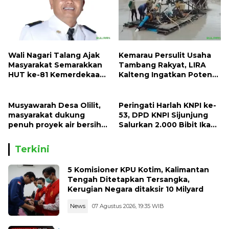
Wali Nagari Talang Ajak
Kemarau Persulit Usaha
Masyarakat Semarakkan
Tambang Rakyat, LIRA
HUT ke-81 Kemerdekaan
Kalteng Ingatkan Potensi
RI dengan Mengibarkan
Naiknya Tingkat Kesulitan
Bendera Merah Putih
Hidup
Musyawarah Desa Olilit,
Peringati Harlah KNPI ke-
masyarakat dukung
53, DPD KNPI Sijunjung
penuh proyek air bersih
Salurkan 2.000 Bibit Ikan
Oryoin
dan 50 Bibit Pohon Petai
Terkini
5 Komisioner KPU Kotim, Kalimantan
Tengah Ditetapkan Tersangka,
Kerugian Negara ditaksir 10 Milyard
News
07 Agustus 2026, 19:35 WIB