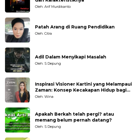
Oleh: Arif Murdikanto
Patah Arang di Ruang Pendidikan
Oleh: Citra
Adil Dalam Menyikapi Masalah
Oleh: S Depung
Inspirasi Visioner Kartini yang Melampaui
Zaman: Konsep Kecakapan Hidup bagi
Generasi Muda
Oleh: Wina
Apakah Berkah telah pergi? atau
memang belum pernah datang?
Oleh: S Depung