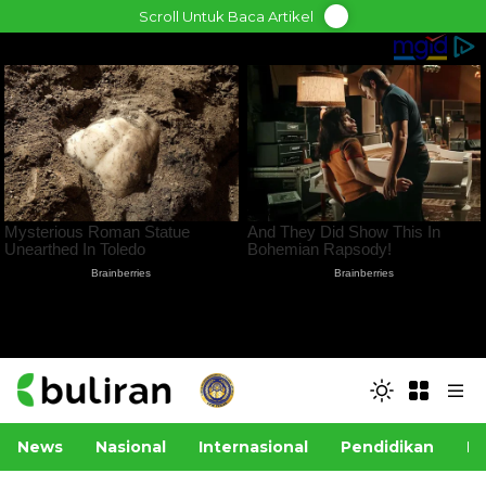
Skip
Scroll Untuk Baca Artikel
to
content
News
Nasional
Internasional
Pendidikan
Po