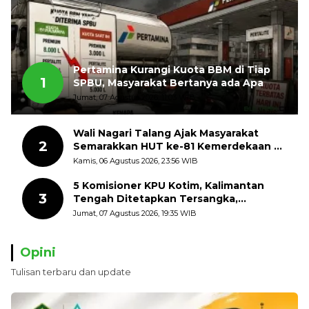
Pertamina Kurangi Kuota BBM di Tiap
1
SPBU, Masyarakat Bertanya ada Apa
Jumat, 07 Agustus 2026, 11:03 WIB
Wali Nagari Talang Ajak Masyarakat
2
Semarakkan HUT ke-81 Kemerdekaan RI
dengan Mengibarkan Bendera Merah
Kamis, 06 Agustus 2026, 23:56 WIB
Putih
5 Komisioner KPU Kotim, Kalimantan
3
Tengah Ditetapkan Tersangka,
Kerugian Negara ditaksir 10 Milyard
Jumat, 07 Agustus 2026, 19:35 WIB
Opini
Tulisan terbaru dan update