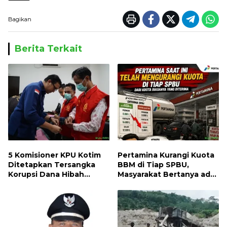
Bagikan
Berita Terkait
5 Komisioner KPU Kotim
Pertamina Kurangi Kuota
Ditetapkan Tersangka
BBM di Tiap SPBU,
Korupsi Dana Hibah
Masyarakat Bertanya ada
Pilkada, Kerugian Negara
Apa
ditaksir 10 Milyard