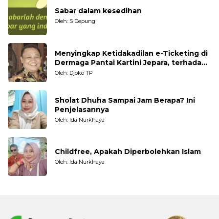
Sabar dalam kesedihan
Oleh: S Depung
Menyingkap Ketidakadilan e-Ticketing di
Dermaga Pantai Kartini Jepara, terhadap
Nelayan Tradisional
Oleh: Djoko TP
Sholat Dhuha Sampai Jam Berapa? Ini
Penjelasannya
Oleh: Ida Nurkhaya
Childfree, Apakah Diperbolehkan Islam
Oleh: Ida Nurkhaya