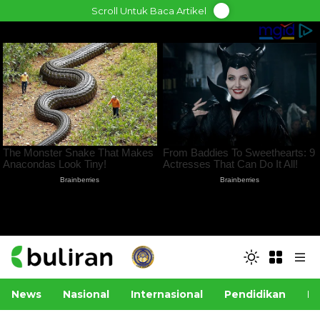
Skip
Scroll Untuk Baca Artikel
to
content
News
Nasional
Internasional
Pendidikan
Po