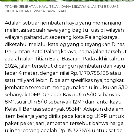
PROYEK JEMBATAN KAYU TELAN DANA MILYARAN, LANTAI BENUAS
DIDUGA DIGANTI RIMBA CAMPURAN
Adalah sebuah jembatan kayu yang memanjang
melintasi sebuah rawa yang begitu luas di wilayah
wilayah pahandut seberang kota Palangkaraya,
diketahui melalui katalog yang ditayangkan Dinas
Perkimtan Kota Palangkaraya, nama jalan tersebut
adalah jalan Titian Balai Basarah. Pada akhir tahun
2024, jalan tersebut dibangun jembatan dari kayu
lebar 4 meter, dengan nilai Rp. 1.170.758.138 atau
satu milyard lebih. Didalam spesifikasinya, tongkat
jembatan tersebut menggunakan ulin ukuran 5/10
sebanyak 10M³, Gelagar Kayu Ulin 5/10 sebanyak
8M³, suai Ulin 5/10 sebanyak 12M³ dan lantai kayu
Kelas II Benuas sebanyak 953M². Adapun didalam
item belanja yang dirilis pada katalog LKPP untuk
paket pekerjaan jembatan tersebut bahwa harga
ulin terpasang adalah Rp. 15.327.574 untuk setiap