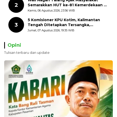
2
Semarakkan HUT ke-81 Kemerdekaan RI
dengan Mengibarkan Bendera Merah
Kamis, 06 Agustus 2026, 23:56 WIB
Putih
5 Komisioner KPU Kotim, Kalimantan
3
Tengah Ditetapkan Tersangka,
Kerugian Negara ditaksir 10 Milyard
Jumat, 07 Agustus 2026, 19:35 WIB
Opini
Tulisan terbaru dan update