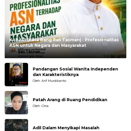
KABARI (Kata Bang Rali Tasman) : Profesionalitas
ASN untuk Negara dan Masyarakat
Oleh:
Rali Tasman
Pandangan Sosial Wanita Independen
dan Karakteristiknya
Oleh: Arif Murdikanto
Patah Arang di Ruang Pendidikan
Oleh: Citra
Adil Dalam Menyikapi Masalah