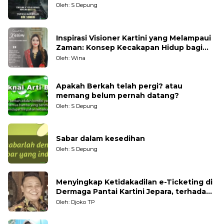
Oleh: S Depung
Inspirasi Visioner Kartini yang Melampaui
Zaman: Konsep Kecakapan Hidup bagi
Generasi Muda
Oleh: Wina
Apakah Berkah telah pergi? atau
memang belum pernah datang?
Oleh: S Depung
Sabar dalam kesedihan
Oleh: S Depung
Menyingkap Ketidakadilan e-Ticketing di
Dermaga Pantai Kartini Jepara, terhadap
Nelayan Tradisional
Oleh: Djoko TP