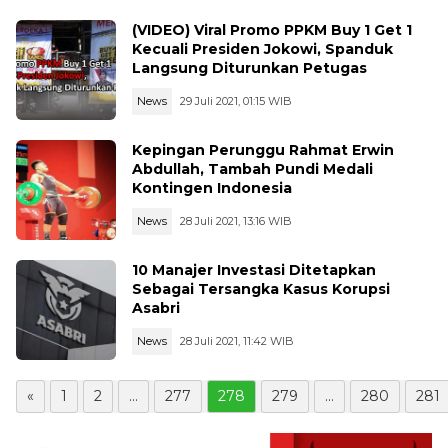
(VIDEO) Viral Promo PPKM Buy 1 Get 1
Kecuali Presiden Jokowi, Spanduk
Langsung Diturunkan Petugas
News
29 Juli 2021, 01:15 WIB
Kepingan Perunggu Rahmat Erwin
Abdullah, Tambah Pundi Medali
Kontingen Indonesia
News
28 Juli 2021, 13:16 WIB
10 Manajer Investasi Ditetapkan
Sebagai Tersangka Kasus Korupsi
Asabri
News
28 Juli 2021, 11:42 WIB
«
1
2
...
277
278
279
...
280
281