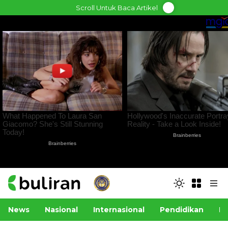
Skip
Scroll Untuk Baca Artikel
to
content
News
Nasional
Internasional
Pendidikan
Po