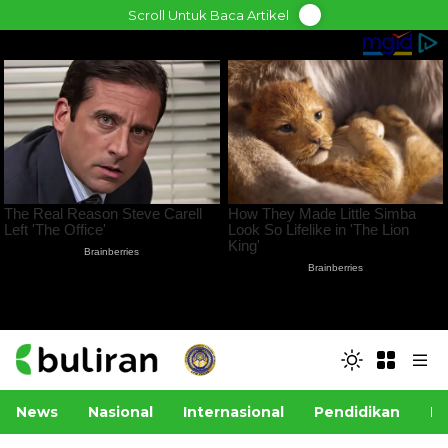
Skip
Scroll Untuk Baca Artikel
to
content
News
Nasional
Internasional
Pendidikan
Po