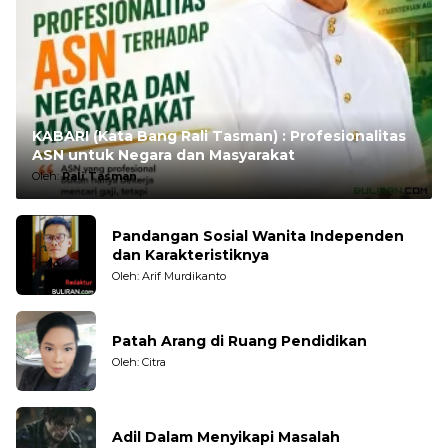
KABARI (Kata Bang Rali Tasman) : Profesionalitas
ASN untuk Negara dan Masyarakat
Oleh:
Rali Tasman
Pandangan Sosial Wanita Independen
dan Karakteristiknya
Oleh: Arif Murdikanto
Patah Arang di Ruang Pendidikan
Oleh: Citra
Adil Dalam Menyikapi Masalah