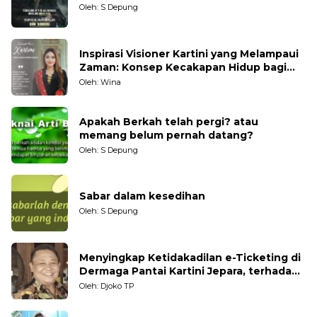
Oleh: S Depung
Inspirasi Visioner Kartini yang Melampaui
Zaman: Konsep Kecakapan Hidup bagi
Generasi Muda
Oleh: Wina
Apakah Berkah telah pergi? atau
memang belum pernah datang?
Oleh: S Depung
Sabar dalam kesedihan
Oleh: S Depung
Menyingkap Ketidakadilan e-Ticketing di
Dermaga Pantai Kartini Jepara, terhadap
Nelayan Tradisional
Oleh: Djoko TP