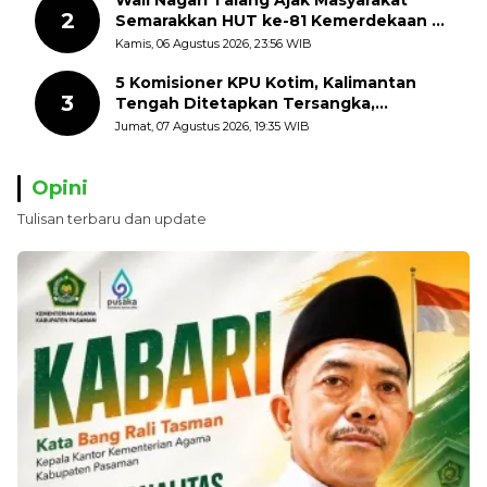
2
Semarakkan HUT ke-81 Kemerdekaan RI
dengan Mengibarkan Bendera Merah
Kamis, 06 Agustus 2026, 23:56 WIB
Putih
5 Komisioner KPU Kotim, Kalimantan
3
Tengah Ditetapkan Tersangka,
Kerugian Negara ditaksir 10 Milyard
Jumat, 07 Agustus 2026, 19:35 WIB
Opini
Tulisan terbaru dan update