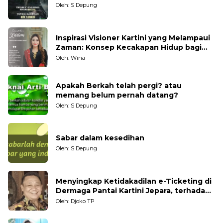
Oleh: S Depung
Inspirasi Visioner Kartini yang Melampaui
Zaman: Konsep Kecakapan Hidup bagi
Generasi Muda
Oleh: Wina
Apakah Berkah telah pergi? atau
memang belum pernah datang?
Oleh: S Depung
Sabar dalam kesedihan
Oleh: S Depung
Menyingkap Ketidakadilan e-Ticketing di
Dermaga Pantai Kartini Jepara, terhadap
Nelayan Tradisional
Oleh: Djoko TP