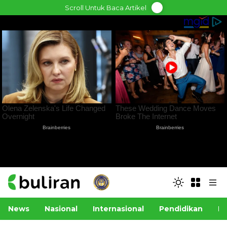
Skip
Scroll Untuk Baca Artikel
to
content
News
Nasional
Internasional
Pendidikan
Po