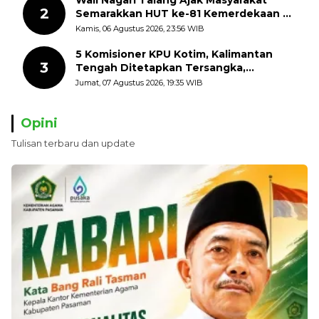
2
Semarakkan HUT ke-81 Kemerdekaan RI
dengan Mengibarkan Bendera Merah
Kamis, 06 Agustus 2026, 23:56 WIB
Putih
5 Komisioner KPU Kotim, Kalimantan
3
Tengah Ditetapkan Tersangka,
Kerugian Negara ditaksir 10 Milyard
Jumat, 07 Agustus 2026, 19:35 WIB
Opini
Tulisan terbaru dan update