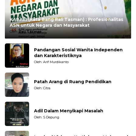
KABARI (Kata Bang Rali Tasman) : Profesionalitas
ASN untuk Negara dan Masyarakat
Oleh:
Rali Tasman
Pandangan Sosial Wanita Independen
dan Karakteristiknya
Oleh: Arif Murdikanto
Patah Arang di Ruang Pendidikan
Oleh: Citra
Adil Dalam Menyikapi Masalah
Oleh: S Depung