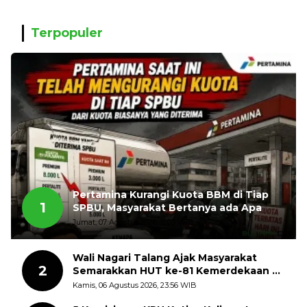
Terpopuler
Pertamina Kurangi Kuota BBM di Tiap
1
SPBU, Masyarakat Bertanya ada Apa
Jumat, 07 Agustus 2026, 11:03 WIB
Wali Nagari Talang Ajak Masyarakat
2
Semarakkan HUT ke-81 Kemerdekaan RI
dengan Mengibarkan Bendera Merah
Kamis, 06 Agustus 2026, 23:56 WIB
Putih