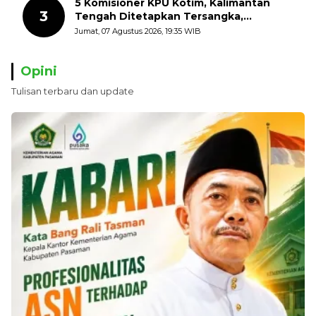
5 Komisioner KPU Kotim, Kalimantan
3
Tengah Ditetapkan Tersangka,
Kerugian Negara ditaksir 10 Milyard
Jumat, 07 Agustus 2026, 19:35 WIB
Opini
Tulisan terbaru dan update