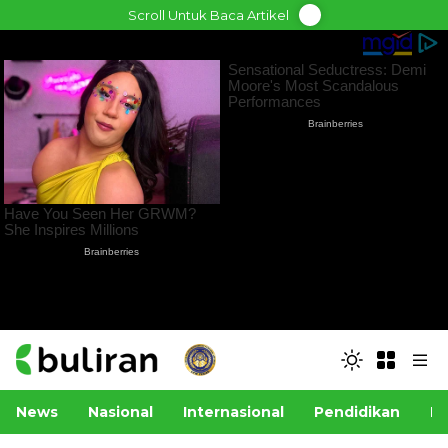
Skip
Scroll Untuk Baca Artikel
to
content
News
Nasional
Internasional
Pendidikan
Po