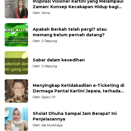
Inspirasi Visioner Kartini yang Melampaui
Zaman: Konsep Kecakapan Hidup bagi
Generasi Muda
Oleh: Wina
Apakah Berkah telah pergi? atau
memang belum pernah datang?
Oleh: S Depung
Sabar dalam kesedihan
Oleh: S Depung
Menyingkap Ketidakadilan e-Ticketing di
Dermaga Pantai Kartini Jepara, terhadap
Nelayan Tradisional
Oleh: Djoko TP
Sholat Dhuha Sampai Jam Berapa? Ini
Penjelasannya
Oleh: Ida Nurkhaya