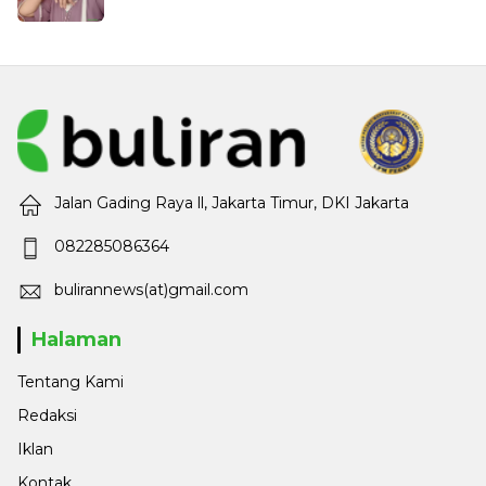
Jalan Gading Raya ll, Jakarta Timur, DKI Jakarta
082285086364
bulirannews(at)gmail.com
Halaman
Tentang Kami
Redaksi
Iklan
Kontak