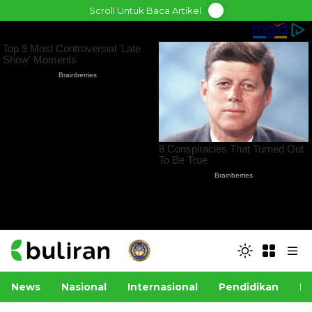
Skip
Scroll Untuk Baca Artikel
to
content
News
Nasional
Internasional
Pendidikan
Po