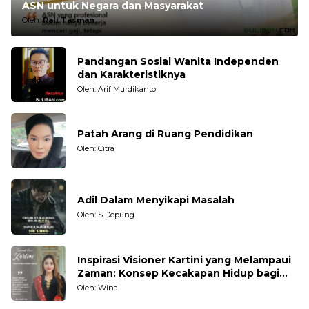
ASN untuk Negara dan Masyarakat
Oleh:
Rali Tasman
Pandangan Sosial Wanita Independen
dan Karakteristiknya
Oleh: Arif Murdikanto
Patah Arang di Ruang Pendidikan
Oleh: Citra
Adil Dalam Menyikapi Masalah
Oleh: S Depung
Inspirasi Visioner Kartini yang Melampaui
Zaman: Konsep Kecakapan Hidup bagi
Generasi Muda
Oleh: Wina