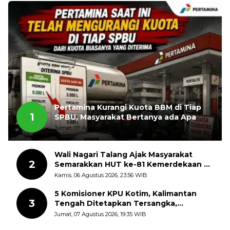
Pertamina Kurangi Kuota BBM di Tiap
1
SPBU, Masyarakat Bertanya ada Apa
Jumat, 07 Agustus 2026, 11:03 WIB
Wali Nagari Talang Ajak Masyarakat
2
Semarakkan HUT ke-81 Kemerdekaan RI
dengan Mengibarkan Bendera Merah
Kamis, 06 Agustus 2026, 23:56 WIB
Putih
5 Komisioner KPU Kotim, Kalimantan
3
Tengah Ditetapkan Tersangka,
Kerugian Negara ditaksir 10 Milyard
Jumat, 07 Agustus 2026, 19:35 WIB