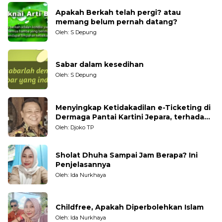
Apakah Berkah telah pergi? atau
memang belum pernah datang?
Oleh: S Depung
Sabar dalam kesedihan
Oleh: S Depung
Menyingkap Ketidakadilan e-Ticketing di
Dermaga Pantai Kartini Jepara, terhadap
Nelayan Tradisional
Oleh: Djoko TP
Sholat Dhuha Sampai Jam Berapa? Ini
Penjelasannya
Oleh: Ida Nurkhaya
Childfree, Apakah Diperbolehkan Islam
Oleh: Ida Nurkhaya