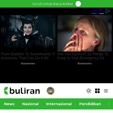
Skip
Scroll Untuk Baca Artikel
to
content
News
Nasional
Internasional
Pendidikan
Po