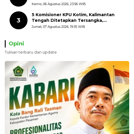
dengan Mengibarkan Bendera Merah
Kamis, 06 Agustus 2026, 23:56 WIB
Putih
5 Komisioner KPU Kotim, Kalimantan
3
Tengah Ditetapkan Tersangka,
Kerugian Negara ditaksir 10 Milyard
Jumat, 07 Agustus 2026, 19:35 WIB
Opini
Tulisan terbaru dan update