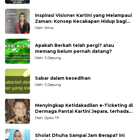
Inspirasi Visioner Kartini yang Melampaui
Zaman: Konsep Kecakapan Hidup bagi
Generasi Muda
Oleh: Wina
Apakah Berkah telah pergi? atau
memang belum pernah datang?
Oleh: S Depung
Sabar dalam kesedihan
Oleh: S Depung
Menyingkap Ketidakadilan e-Ticketing di
Dermaga Pantai Kartini Jepara, terhadap
Nelayan Tradisional
Oleh: Djoko TP
Sholat Dhuha Sampai Jam Berapa? Ini