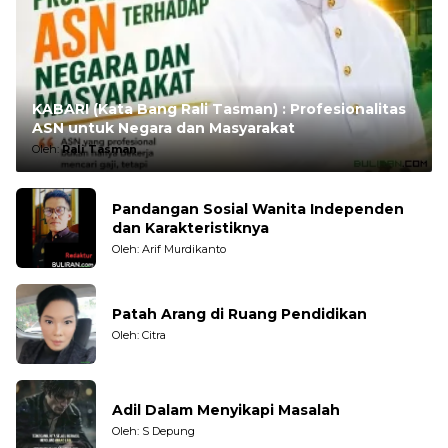
KABARI (Kata Bang Rali Tasman) : Profesionalitas
ASN untuk Negara dan Masyarakat
Oleh:
Rali Tasman
Pandangan Sosial Wanita Independen
dan Karakteristiknya
Oleh: Arif Murdikanto
Patah Arang di Ruang Pendidikan
Oleh: Citra
Adil Dalam Menyikapi Masalah
Oleh: S Depung